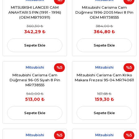
MITSUBISHI LANCER CAM
Mitsubishi Carisma Cam
ANAHTARI 5 PIN (1991 - 1996)
Düğmesi 1996-2005 Mavi 8 Pin
(OEM:MB793911)
OEM MR738555
360,30 ₺
384,00 ₺
342,29 ₺
364,80 ₺
Sepete Ekle
Sepete Ekle
Mitsubishi
%5
Mitsubishi
%5
Mitsubishi Carisma Cam
Mitsubishi Carisma Cam Kriko
Düğmesi 96-05 Siyah 8 Pin
Makara Frezesi 95-04 MR740611
MR738555
540,00 ₺
167,68 ₺
513,00 ₺
159,30 ₺
Sepete Ekle
Sepete Ekle
Mitsubishi
%5
Mitsubishi
%5