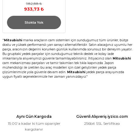
982,88 ₺
933,73 ₺
Stokta Yok
"
Mitsubishi
marka araçların cam sistemleri için sunduğumuz tüm ürünler, bütçe
dostu ve yüksek performanslı yan sanayi alternatifleridir. Satın alacağınız uyumlu her
parça, aracınızın değerini korurken günlük kullanımda sorunsuz bir deneyim yaşatır.
Bu gruptaki yedek parçalar için sunduğumuz teknik destek ve kolay iade
imkanlarıyla alışverişinizi güvenle tamamlayabilirsiniz. İhtiyacınız olan
Mitsubishi
cam mekanizması parçaları ve tamir takımları tek tıkla kapınızda. Japon
mühendisliği ile üretilen bu araç modelleri için özel geliştirilen yedek parça
çözümlerimizle yola güvenle devam edin.
Mitsubishi
yedek parça arayışınızda
uygun fiyatlı seçeneklerimizle her zaman yanınızdayız."
Aynı Gün Kargoda
Güvenli Alışveriş iyzico.com
15:00’a kadar ki tüm siparişler
256bit SSL Sertifikası
kargolanır