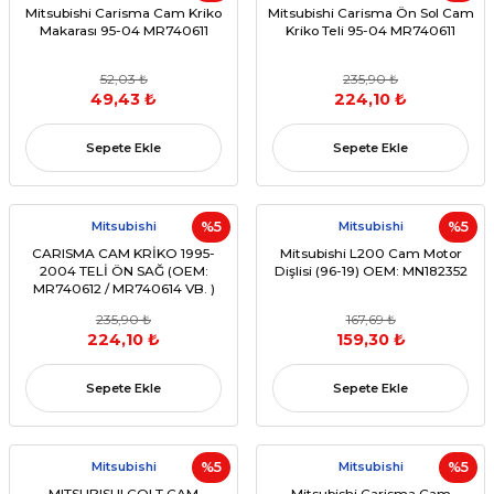
Mitsubishi Carisma Cam Kriko
Mitsubishi Carisma Ön Sol Cam
Makarası 95-04 MR740611
Kriko Teli 95-04 MR740611
52,03 ₺
235,90 ₺
49,43 ₺
224,10 ₺
Sepete Ekle
Sepete Ekle
Mitsubishi
%5
Mitsubishi
%5
CARISMA CAM KRİKO 1995-
Mitsubishi L200 Cam Motor
2004 TELİ ÖN SAĞ (OEM:
Dişlisi (96-19) OEM: MN182352
MR740612 / MR740614 VB. )
235,90 ₺
167,69 ₺
224,10 ₺
159,30 ₺
Sepete Ekle
Sepete Ekle
Mitsubishi
%5
Mitsubishi
%5
MITSUBISHI COLT CAM
Mitsubishi Carisma Cam