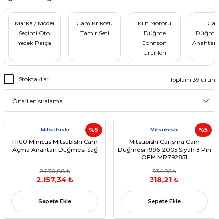
Marka / Model
Cam Krikosu
Kilit Motoru
Ca
Seçimi Oto
Tamir Seti
Düğme
Düğmele
Yedek Parça
Johnson
Anahtar
Ürünleri
Stoktakiler
Toplam 39 ürün
Mitsubishi
%5
Mitsubishi
%5
H100 Minibüs Mitsubishi Cam
Mitsubishi Carisma Cam
Açma Anahtarı Düğmesi Sağ
Düğmesi 1996-2005 Siyah 8 Pin
OEM MR792851
2.270,88 ₺
334,95 ₺
2.157,34 ₺
318,21 ₺
Sepete Ekle
Sepete Ekle