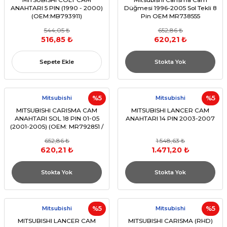
ANAHTARI 5 PIN (1990 - 2000)
Düğmesi 1996-2005 Sol Tekli 8
(OEM:MB793911)
Pin OEM MR738555
544,05 ₺
652,86 ₺
516,85 ₺
620,21 ₺
Sepete Ekle
Stokta Yok
Mitsubishi
%5
Mitsubishi
%5
MITSUBISHI CARISMA CAM
MITSUBISHI LANCER CAM
ANAHTARI SOL 18 PIN 01-05
ANAHTARI 14 PIN 2003-2007
(2001-2005) (OEM: MR792851 /
MR740599 VB. UYUMLU)
652,86 ₺
1.548,63 ₺
620,21 ₺
1.471,20 ₺
Stokta Yok
Stokta Yok
Mitsubishi
%5
Mitsubishi
%5
MITSUBISHI LANCER CAM
MITSUBISHI CARISMA (RHD)