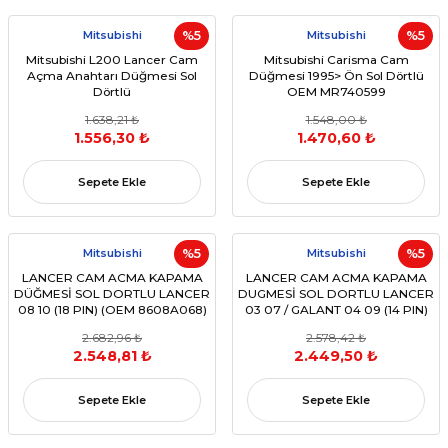
Mitsubishi
%5
Mitsubishi
%5
Mitsubishi L200 Lancer Cam
Mitsubishi Carisma Cam
Açma Anahtarı Düğmesi Sol
Düğmesi 1995> Ön Sol Dörtlü
Dörtlü
OEM MR740599
1.638,21 ₺
1.548,00 ₺
1.556,30 ₺
1.470,60 ₺
Sepete Ekle
Sepete Ekle
Mitsubishi
%5
Mitsubishi
%5
LANCER CAM ACMA KAPAMA
LANCER CAM ACMA KAPAMA
DÜĞMESİ SOL DORTLU LANCER
DUGMESİ SOL DORTLU LANCER
08 10 (18 PIN) (OEM 8608A068)
03 07 / GALANT 04 09 (14 PIN)
(OEM MR587943 )
2.682,96 ₺
2.578,42 ₺
2.548,81 ₺
2.449,50 ₺
Sepete Ekle
Sepete Ekle