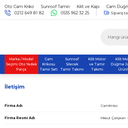
Oto Cam Kriko
Sunroof Tamiri
Kilit ve Kapı
Cam Düğme
0212 649 81 82
0535 962 32 25
Sipariş ta
Marka / Model
Cam
Sunroof
Kilit Motor
Kilit M
Seçimi Oto Yedek
Krikosu
Silecek
ve Tamir
Düğme J
Parça
Tamir Seti
Tamir Takımı
Takımı
Ürünl
İletişim
Firma Adı
CamKriko
Firma Resmi Adı
Mesut Çalışkan 