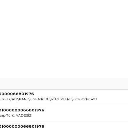
00000066801976
MESUT ÇALIŞKAN, Şube Adı: BEŞYÜZEVLER, Şube Kodu: 493
701000000066801976
sap Türü: VADESİZ
701000000066801976