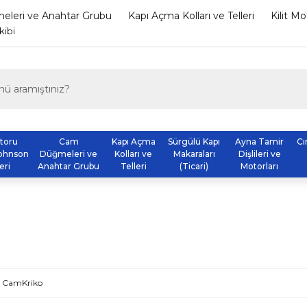
leri ve Anahtar Grubu
Kapı Açma Kolları ve Telleri
Kilit M
kibi
otoru
Cam
Kapı Açma
Sürgülü Kapı
Ayna Tamir
Cı
ohnson
Düğmeleri ve
Kolları ve
Makaraları
Dişlileri ve
eri
Anahtar Grubu
Telleri
(Ticari)
Motorları
- CamKriko