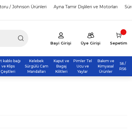
otoru / Johnson Ürünleri
Ayna Tamir Dişlileri ve Motorları
Sür
Bayi Girişi
Üye Girişi
Sepetim
rt kablo bağı
Kelebek
Kaput ve
Pimler Tel
Bakım ve
S6 /
ve Klips
Sürgülü Cam
Bagaj
Ucu ve
Kimyasal
RS6
Çeşitleri
Mandalları
Kilitleri
Yaylar
Ürünler