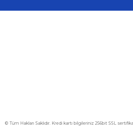
Üyelik
Kurumsal
Yeni Üyelik
İletişim
Üye Girişi
İletişim Form
Şifremi Unuttum
Havale Bildir
Kargo Takibi
© Tüm Hakları Saklıdır. Kredi kartı bilgileriniz 256bit SSL sertifi