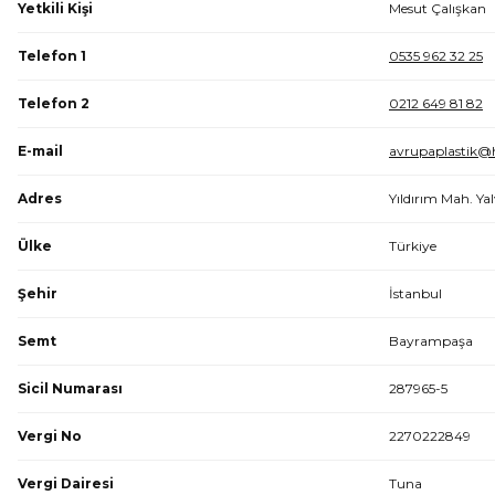
Yetkili Kişi
Mesut Çalışkan
Telefon 1
0535 962 32 25
Telefon 2
0212 649 81 82
E-mail
avrupaplastik@
Adres
Yıldırım Mah. Y
Ülke
Türkiye
Şehir
İstanbul
Semt
Bayrampaşa
Sicil Numarası
287965-5
Vergi No
2270222849
Vergi Dairesi
Tuna