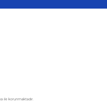
Alışveriş
Mesafeli Satış Sözleşmesi
u
Gizlilik ve Güvenlik
im Formu
İptal İade Koşullari
Kişisel Veriler Politikası
kası ile korunmaktadır.