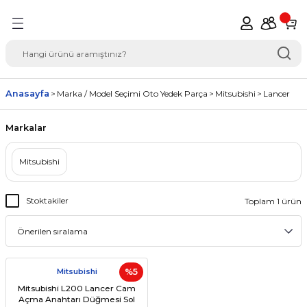
Geri Dön
del Seçimi Oto Yedek
Anasayfa
Marka / Model Seçimi Oto Yedek Parça
Mitsubishi
Lancer
Markalar
Mitsubishi
Stoktakiler
Toplam 1 ürün
Mitsubishi
%5
Mitsubishi L200 Lancer Cam
Açma Anahtarı Düğmesi Sol