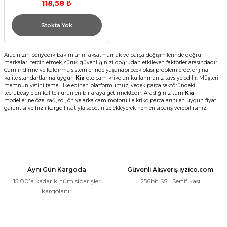
118,58 ₺
Stokta Yok
Aracınızın periyodik bakımlarını aksatmamak ve parça değişimlerinde doğru
markaları tercih etmek, sürüş güvenliğinizi doğrudan etkileyen faktörler arasındadır.
Cam indirme ve kaldırma sistemlerinde yaşanabilecek olası problemlerde, orijinal
kalite standartlarına uygun
Kia
oto cam krikoları kullanmanız tavsiye edilir. Müşteri
memnuniyetini temel ilke edinen platformumuz, yedek parça sektöründeki
tecrübesiyle en kaliteli ürünleri bir araya getirmektedir. Aradığınız tüm
Kia
modellerine özel sağ, sol, ön ve arka cam motoru ile kriko parçalarını en uygun fiyat
garantisi ve hızlı kargo fırsatıyla sepetinize ekleyerek hemen sipariş verebilirsiniz.
Aynı Gün Kargoda
Güvenli Alışveriş iyzico.com
15:00’a kadar ki tüm siparişler
256bit SSL Sertifikası
kargolanır