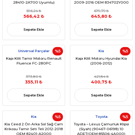
28410-2A700 Uyumlu)
2009-2016 OEM 834702Y000
596,24 ₺
679,79 ₺
566,42 ₺
645,80 ₺
Sepete Ekle
Sepete Ekle
Universal Parçalar
%5
Kia
%5
Kapı Kilit Tamir Motoru Renault
Kapı Kilit Motoru Hyundai Kia
Fluence FC-280PC
(2006-2012)
373,80 ₺
421,84 ₺
355,11 ₺
400,75 ₺
Sepete Ekle
Sepete Ekle
Kia
%5
Toyota
%5
Kia Ceed 2 Ön Arka Sol Sağ Cam
Toyota – Lexus Çamurluk Klipsi
Krikosu Tamir Seti Teli 2012-2018
(Siyah) (90467-06198) 10
OEM 82401-A2000
ADET(OEM:85506-4A000)