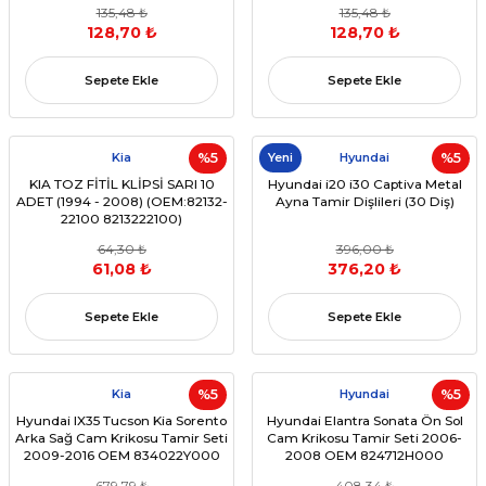
135,48 ₺
135,48 ₺
128,70 ₺
128,70 ₺
Sepete Ekle
Sepete Ekle
Kia
%5
Yeni
Hyundai
%5
KIA TOZ FİTİL KLİPSİ SARI 10
Hyundai i20 i30 Captiva Metal
ADET (1994 - 2008) (OEM:82132-
Ayna Tamir Dişlileri (30 Diş)
22100 8213222100)
64,30 ₺
396,00 ₺
61,08 ₺
376,20 ₺
Sepete Ekle
Sepete Ekle
Kia
%5
Hyundai
%5
Hyundai IX35 Tucson Kia Sorento
Hyundai Elantra Sonata Ön Sol
Arka Sağ Cam Krikosu Tamir Seti
Cam Krikosu Tamir Seti 2006-
2009-2016 OEM 834022Y000
2008 OEM 824712H000
679,79 ₺
408,34 ₺