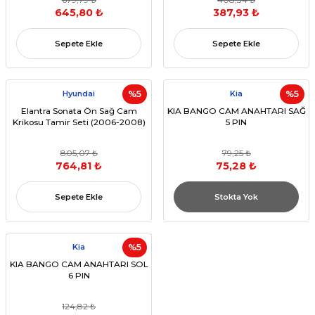
645,80 ₺
387,93 ₺
Sepete Ekle
Sepete Ekle
Hyundai
%5
Kia
%5
Elantra Sonata Ön Sağ Cam
KIA BANGO CAM ANAHTARI SAĞ
Krikosu Tamir Seti (2006-2008)
5 PIN
805,07 ₺
79,25 ₺
764,81 ₺
75,28 ₺
Sepete Ekle
Stokta Yok
Kia
%5
KIA BANGO CAM ANAHTARI SOL
6 PIN
124,82 ₺