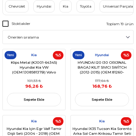
Chevrolet
Hyundai
Kia
Toyota
Universal Parçalar
Stoktakiler
Toplam 19 ürün
Yeni
Kia
%5
Yeni
Hyundai
%5
Klips Metal (KJ001-64345)
HYUNDAI I20 I30 ORIJINAL
Hyundai Kia VW
BAGAJ KILIT SIVICI SWİTCH
(OEM:1J0858137B) Volvo
(2012-2015) (OEM:81260-
(3981081) 10 Adet
1J600,81260-A5000,81260-
101,33 ₺
177,64 ₺
A6000)
96,26 ₺
168,76 ₺
Sepete Ekle
Sepete Ekle
Kia
%5
Kia
%5
Hyundai Kia Için Egr Valf Tamir
Hyundai IX35 Tucson Kia Sorento
Dişli Seti (2004 - 2018) (OEM:
Arka Sol Cam Krikosu Tamir Seti