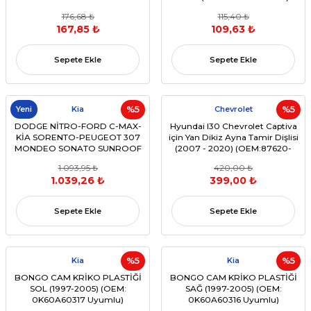
(OEM:91524-Se0-003)
176,68 ₺
115,40 ₺
167,85 ₺
109,63 ₺
Sepete Ekle
Sepete Ekle
Yeni
Kia
%5
Chevrolet
%5
DODGE NİTRO-FORD C-MAX-
Hyundai I30 Chevrolet Captiva
KİA SORENTO-PEUGEOT 307
için Yan Dikiz Ayna Tamir Dişlisi
MONDEO SONATO SUNROOF
(2007 - 2020) (OEM:87620-
AYAĞI (2001 - 2015)
1J300, 95146223)
1.093,95 ₺
420,00 ₺
1.039,26 ₺
399,00 ₺
Sepete Ekle
Sepete Ekle
Kia
%5
Kia
%5
BONGO CAM KRİKO PLASTİĞİ
BONGO CAM KRİKO PLASTİĞİ
SOL (1997-2005) (OEM:
SAĞ (1997-2005) (OEM:
0K60A60317 Uyumlu)
0K60A60316 Uyumlu)