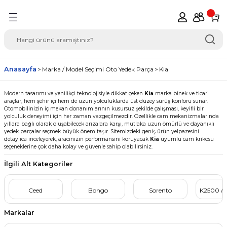
Geri Dön
del Seçimi Oto Yedek
Anasayfa
Marka / Model Seçimi Oto Yedek Parça
Kia
Modern tasarımı ve yenilikçi teknolojisiyle dikkat çeken
Kia
marka binek ve ticari
araçlar, hem şehir içi hem de uzun yolculuklarda üst düzey sürüş konforu sunar.
Otomobilinizin iç mekan donanımlarının kusursuz şekilde çalışması, keyifli bir
yolculuk deneyimi için her zaman vazgeçilmezdir. Özellikle cam mekanizmalarında
yıllara bağlı olarak oluşabilecek arızalara karşı, mutlaka uzun ömürlü ve dayanıklı
yedek parçalar seçmek büyük önem taşır. Sitemizdeki geniş ürün yelpazesini
detaylıca inceleyerek, aracınızın performansını koruyacak
Kia
uyumlu cam krikosu
seçeneklerine çok daha kolay ve güvenle sahip olabilirsiniz.
İlgili Alt Kategoriler
Ceed
Bongo
Sorento
K2500 /
Markalar