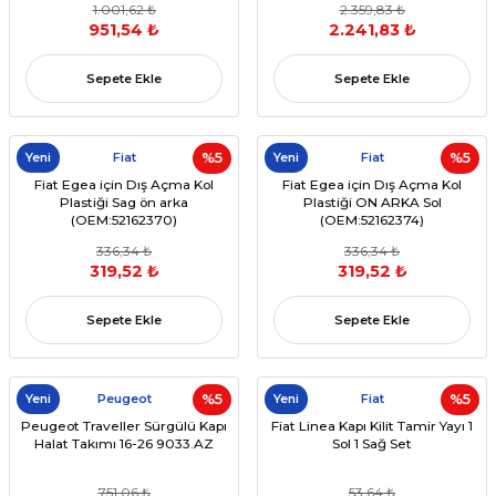
1.001,62 ₺
2.359,83 ₺
951,54 ₺
2.241,83 ₺
Sepete Ekle
Sepete Ekle
Yeni
Fiat
%5
Yeni
Fiat
%5
Fiat Egea için Dış Açma Kol
Fiat Egea için Dış Açma Kol
Plastiği Sag ön arka
Plastiği ON ARKA Sol
(OEM:52162370)
(OEM:52162374)
336,34 ₺
336,34 ₺
319,52 ₺
319,52 ₺
Sepete Ekle
Sepete Ekle
Yeni
Peugeot
%5
Yeni
Fiat
%5
Peugeot Traveller Sürgülü Kapı
Fiat Linea Kapı Kilit Tamir Yayı 1
Halat Takımı 16-26 9033.AZ
Sol 1 Sağ Set
751,06 ₺
53,64 ₺