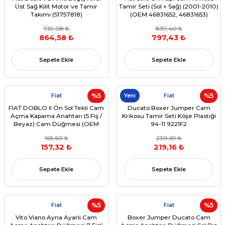
Üst Sağ Kilit Motor ve Tamir
Tamir Seti (Sol + Sağ) (2001-2010)
Takımı (51757818)
(OEM:46831652, 46831653)
910,08 ₺
839,40 ₺
864,58 ₺
797,43 ₺
Sepete Ekle
Sepete Ekle
Fiat
%5
Yeni
Fiat
%5
FIAT DOBLO II Ön Sol Tekli Cam
Ducato Boxer Jumper Cam
Açma Kapama Anahtarı (5 Fiş /
Krikosu Tamir Seti Köşe Plastiği
Beyaz) Cam Düğmesi (OEM
94-11 9221F2
735417033)
165,60 ₺
230,69 ₺
157,32 ₺
219,16 ₺
Sepete Ekle
Sepete Ekle
Fiat
%5
Fiat
%5
Vito Viano Ayna Ayarlı Cam
Boxer Jumper Ducato Cam