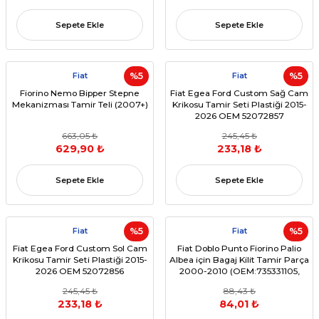
Sepete Ekle
Sepete Ekle
Fiat
%5
Fiat
%5
Fiorino Nemo Bipper Stepne
Fiat Egea Ford Custom Sağ Cam
Mekanizması Tamir Teli (2007+)
Krikosu Tamir Seti Plastiği 2015-
2026 OEM 52072857
663,05 ₺
245,45 ₺
629,90 ₺
233,18 ₺
Sepete Ekle
Sepete Ekle
Fiat
%5
Fiat
%5
Fiat Egea Ford Custom Sol Cam
Fiat Doblo Punto Fiorino Palio
Krikosu Tamir Seti Plastiği 2015-
Albea için Bagaj Kilit Tamir Parça
2026 OEM 52072856
2000-2010 (OEM:735331105,
775855)
245,45 ₺
88,43 ₺
233,18 ₺
84,01 ₺