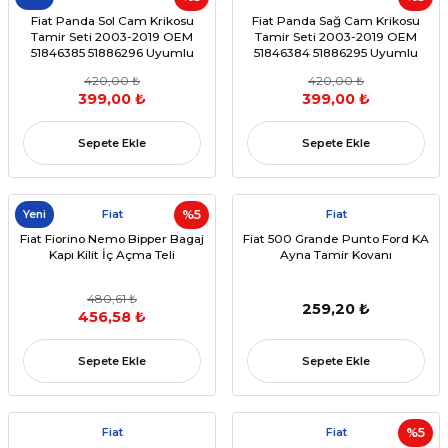
Fiat Panda Sol Cam Krikosu
Fiat Panda Sağ Cam Krikosu
Tamir Seti 2003-2019 OEM
Tamir Seti 2003-2019 OEM
51846385 51886296 Uyumlu
51846384 51886295 Uyumlu
420,00 ₺
420,00 ₺
399,00 ₺
399,00 ₺
Sepete Ekle
Sepete Ekle
Yeni
Fiat
%5
Fiat
Fiat Fiorino Nemo Bipper Bagaj
Fiat 500 Grande Punto Ford KA
Kapı Kilit İç Açma Teli
Ayna Tamir Kovanı
480,61 ₺
259,20 ₺
456,58 ₺
Sepete Ekle
Sepete Ekle
Fiat
Fiat
%5