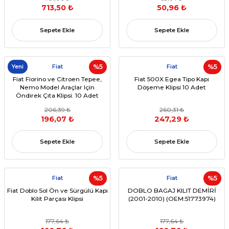
713,50 ₺
50,96 ₺
Sepete Ekle
Sepete Ekle
Yeni
Fiat
%5
Fiat
%5
Fiat Fiorino ve Citroen Tepee,
Fiat 500X Egea Tipo Kapı
Nemo Model Araçlar Için
Döşeme Klipsi 10 Adet
Öndirek Çıta Klipsi. 10 Adet
206,39 ₺
260,31 ₺
196,07 ₺
247,29 ₺
Sepete Ekle
Sepete Ekle
Fiat
%5
Fiat
%5
Fiat Doblo Sol Ön ve Sürgülü Kapı
DOBLO BAGAJ KILIT DEMİRİ
Kilit Parçası Klipsi
(2001-2010) (OEM:51773974)
177,64 ₺
177,64 ₺