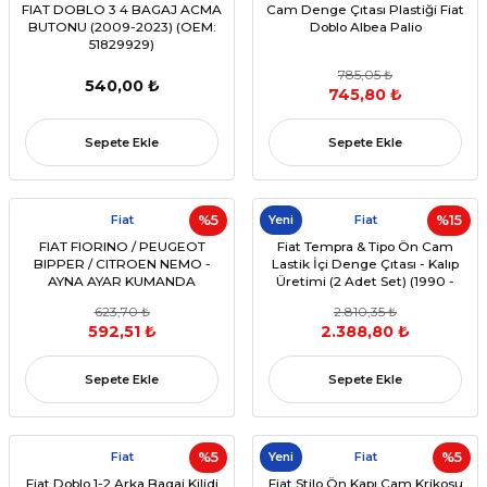
FIAT DOBLO 3 4 BAGAJ ACMA
Cam Denge Çıtası Plastiği Fiat
BUTONU (2009-2023) (OEM:
Doblo Albea Palio
51829929)
785,05 ₺
540,00 ₺
745,80 ₺
Sepete Ekle
Sepete Ekle
Fiat
%5
Yeni
Fiat
%15
FIAT FIORINO / PEUGEOT
Fiat Tempra & Tipo Ön Cam
BIPPER / CITROEN NEMO -
Lastik İçi Denge Çıtası - Kalıp
AYNA AYAR KUMANDA
Üretimi (2 Adet Set) (1990 -
ANAHTARI (12 PIN) (OEM: 6490H1
1999) (OEM:7765106, 7765107,
623,70 ₺
2.810,35 ₺
UYUMLU)
46408943, 46408944 )
592,51 ₺
2.388,80 ₺
Sepete Ekle
Sepete Ekle
Fiat
%5
Yeni
Fiat
%5
Fiat Doblo 1-2 Arka Bagaj Kilidi
Fiat Stilo Ön Kapı Cam Krikosu