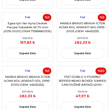
Fiat
%5
Fiat
%5
Egea Için Yan Ayna Destek
MAREA BRAVO BRAVA İCTEN
Parçası Yükseklik 45.70 mm
ACMA KOL APARATI SAG (1995 -
(2015-2020) (OEM:7356566020E)
2001) (OEM: 46452251)
166,13 ₺
297,19 ₺
157,83 ₺
282,33 ₺
Sepete Ekle
Sepete Ekle
Fiat
%5
Fiat
%50
MAREA BRAVO BRAVA İCTEN
FİAT DOBLO 3-FİORİNO
ACMA KOL APARATI SOL (1995 -
BİPPER NEMO BOXER JUMPER
2001) (OEM: 46452252)
CAM DÜĞME KAPAĞI (2010 -
sonrası)
297,18 ₺
95,14 ₺
(OEM:735492429,735492434,73542
282,33 ₺
47,57 ₺
Sepete Ekle
Sepete Ekle