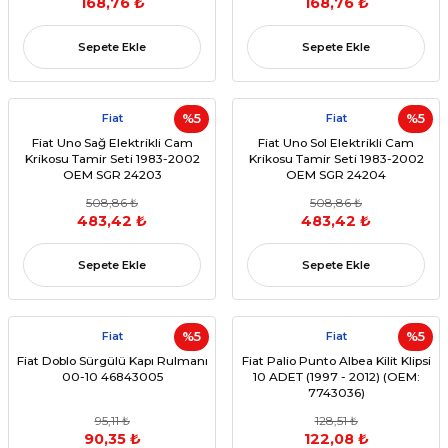
168,76 ₺
168,76 ₺
Sepete Ekle
Sepete Ekle
Fiat
%5
Fiat
%5
Fiat Uno Sağ Elektrikli Cam
Fiat Uno Sol Elektrikli Cam
Krikosu Tamir Seti 1983-2002
Krikosu Tamir Seti 1983-2002
OEM SGR 24203
OEM SGR 24204
508,86 ₺
508,86 ₺
483,42 ₺
483,42 ₺
Sepete Ekle
Sepete Ekle
Fiat
%5
Fiat
%5
Fiat Doblo Sürgülü Kapı Rulmanı
Fiat Palio Punto Albea Kilit Klipsi
00-10 46843005
10 ADET (1997 - 2012) (OEM:
7743036)
95,11 ₺
128,51 ₺
90,35 ₺
122,08 ₺