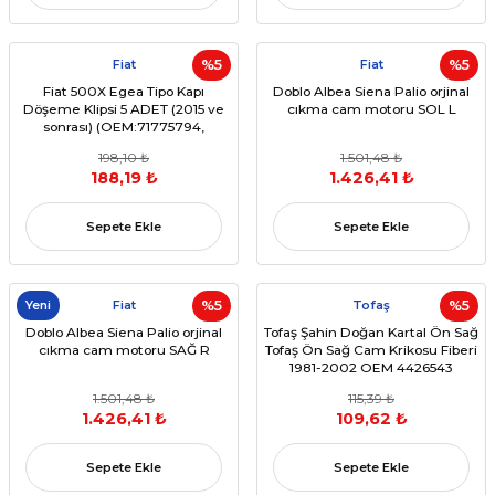
Fiat
%5
Fiat
%5
Fiat 500X Egea Tipo Kapı
Doblo Albea Siena Palio orjinal
Döşeme Klipsi 5 ADET (2015 ve
cıkma cam motoru SOL L
sonrası) (OEM:71775794,
156094200)
198,10 ₺
1.501,48 ₺
188,19 ₺
1.426,41 ₺
Sepete Ekle
Sepete Ekle
Yeni
Fiat
%5
Tofaş
%5
Doblo Albea Siena Palio orjinal
Tofaş Şahin Doğan Kartal Ön Sağ
cıkma cam motoru SAĞ R
Tofaş Ön Sağ Cam Krikosu Fiberi
1981-2002 OEM 4426543
1.501,48 ₺
115,39 ₺
1.426,41 ₺
109,62 ₺
Sepete Ekle
Sepete Ekle