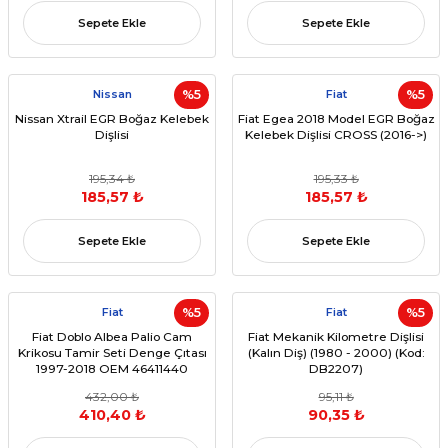
Sepete Ekle
Sepete Ekle
Nissan
%5
Fiat
%5
Nissan Xtrail EGR Boğaz Kelebek
Fiat Egea 2018 Model EGR Boğaz
Dişlisi
Kelebek Dişlisi CROSS (2016->)
195,34 ₺
195,33 ₺
185,57 ₺
185,57 ₺
Sepete Ekle
Sepete Ekle
Fiat
%5
Fiat
%5
Fiat Doblo Albea Palio Cam
Fiat Mekanik Kilometre Dişlisi
Krikosu Tamir Seti Denge Çıtası
(Kalın Diş) (1980 - 2000) (Kod:
1997-2018 OEM 46411440
DB2207)
432,00 ₺
95,11 ₺
410,40 ₺
90,35 ₺