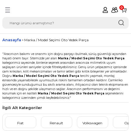
Geri Dön
0
del Seçimi Oto Yedek
Anasayfa
Marka / Model Seçimi Oto Yedek Parça
"Aracınızın bakımı ve onarımı için doğru parçayı bulmak, sürüş güvenliği açısından
hayati önem taşır. Sitemizde yer alan
Marka / Model Seçimi Oto Yedek Parça
kategorimiz sayesinde, binlerce seçenek arasından aracınıza milimetrik uyum
sağlayan ürünleri saniyeler içinde filtreleyebilirsiniz. Geniş ürün yelpazemiz içerisinde
cam krikoları, kilit mekanizmaları ve tamir setleri gibi kritik bileşenler yer almaktadır.
Doğru
Marka / Model Seçimi Oto Yedek Parça
tercihi yapmak, montaj
esnasında yaşanabilecek uyumsuzluk riskini tamamen ortadan kaldırır. Camkriko
güvencesiyle sunduğumuz bu akıllı arama alanı, ihtiyacınız olan teknik ekipmana en
hızlı ve en doğru şekilde ulaşmanızı sağlar. Aracınızın performansını ve değerini
korumak için en kaliteli
Marka / Model Seçimi Oto Yedek Parça
seçeneklerini
kategorimiz üzerinden şimdi keşfedebilirsiniz."
İlgili Alt Kategoriler
Fiat
Renault
Volkswagen
Ope