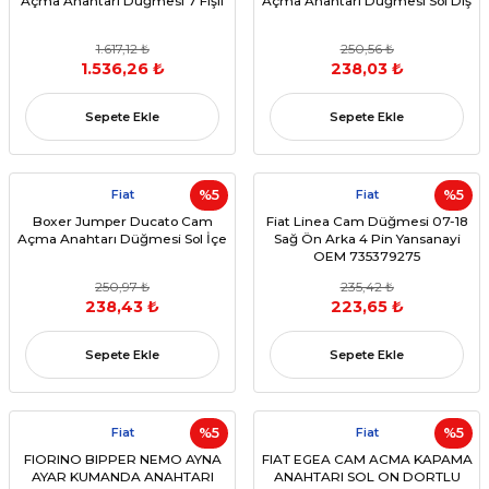
Açma Anahtarı Düğmesi 7 Fişli
Açma Anahtarı Düğmesi Sol Dış
1.617,12 ₺
250,56 ₺
1.536,26 ₺
238,03 ₺
Sepete Ekle
Sepete Ekle
Fiat
%5
Fiat
%5
Boxer Jumper Ducato Cam
Fiat Linea Cam Düğmesi 07-18
Açma Anahtarı Düğmesi Sol İçe
Sağ Ön Arka 4 Pin Yansanayi
OEM 735379275
250,97 ₺
235,42 ₺
238,43 ₺
223,65 ₺
Sepete Ekle
Sepete Ekle
Fiat
%5
Fiat
%5
FIORINO BIPPER NEMO AYNA
FIAT EGEA CAM ACMA KAPAMA
AYAR KUMANDA ANAHTARI
ANAHTARI SOL ON DORTLU