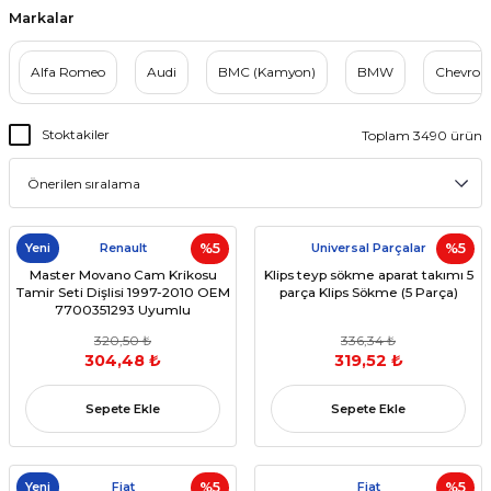
Markalar
Alfa Romeo
Audi
BMC (Kamyon)
BMW
Chevrole
Stoktakiler
Toplam 3490 ürün
Yeni
Renault
%5
Universal Parçalar
%5
Master Movano Cam Krikosu
Klips teyp sökme aparat takımı 5
Tamir Seti Dişlisi 1997-2010 OEM
parça Klips Sökme (5 Parça)
7700351293 Uyumlu
320,50 ₺
336,34 ₺
304,48 ₺
319,52 ₺
Sepete Ekle
Sepete Ekle
Yeni
Fiat
%5
Fiat
%5