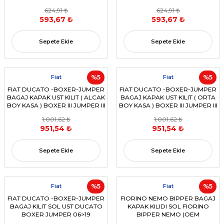
07> (OEM:1358202080)
624,91 ₺
624,91 ₺
593,67 ₺
593,67 ₺
Sepete Ekle
Sepete Ekle
Fiat
%5
Fiat
%5
FIAT DUCATO -BOXER-JUMPER
FIAT DUCATO -BOXER-JUMPER
BAGAJ KAPAK UST KILIT ( ALCAK
BAGAJ KAPAK UST KILIT ( ORTA
BOY KASA ) BOXER III JUMPER III
BOY KASA ) BOXER III JUMPER III
DUCATO III 06>
DUCATO III 06>
1.001,62 ₺
1.001,62 ₺
(OEM:1362414080)
(OEM:1362415080)
951,54 ₺
951,54 ₺
Sepete Ekle
Sepete Ekle
Fiat
%5
Fiat
%5
FIAT DUCATO -BOXER-JUMPER
FIORINO NEMO BIPPER BAGAJ
BAGAJ KILIT SOL UST DUCATO
KAPAK KILIDI SOL FIORINO
BOXER JUMPER 06>19
BIPPER NEMO (OEM
(OEM:1362416080)
1356367080 )