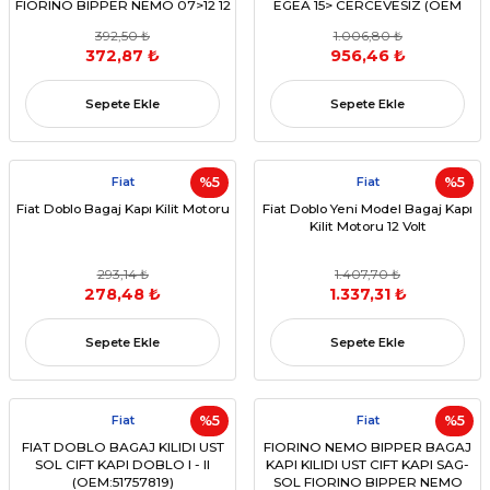
FIORINO BIPPER NEMO 07>12 12
EGEA 15> CERCEVESIZ (OEM
PIN(OEM:6490H1)
735631478)
392,50 ₺
1.006,80 ₺
372,87 ₺
956,46 ₺
Sepete Ekle
Sepete Ekle
Fiat
%5
Fiat
%5
Fiat Doblo Bagaj Kapı Kilit Motoru
Fiat Doblo Yeni Model Bagaj Kapı
Kilit Motoru 12 Volt
293,14 ₺
1.407,70 ₺
278,48 ₺
1.337,31 ₺
Sepete Ekle
Sepete Ekle
Fiat
%5
Fiat
%5
FIAT DOBLO BAGAJ KILIDI UST
FIORINO NEMO BIPPER BAGAJ
SOL CIFT KAPI DOBLO I - II
KAPI KILIDI UST CIFT KAPI SAG-
(OEM:51757819)
SOL FIORINO BIPPER NEMO