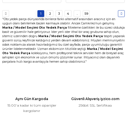
1
2
3
4
..
59
"Oto yedek parça dünyasında binlerce farklı alternatif arasından aracınız için en
uygun olanı belirlemek bazen karmaşık olabilir. Ancak Camkriko’nun gelişmiş
Marka / Model Seçimi Oto Yedek Parça
filtreleme özellikleri ile bu süreci oldukça
basit ve güvenilir hale getiriyoruz. İster yerli ister ithal bir araç grubuna sahip olun,
sitemiz üzerinden doğru
Marka / Model Seçimi Oto Yedek Parça
tespiti yaparak
güvenli sürüş keyfinize kaldığınız yerden devam edebilirsiniz. Müşteri memnuniyetini
odak noktamıza alarak hazırladığımız bu özel sayfada, parça uyumluluğu garantili
ürünler listelenmektedir. Uzman ekibimizin titizlikle seçtiği
Marka / Model Seçimi
Oto Yedek Parça
koleksiyonu, hem profesyonel teknik servisler hem de bireysel araç
sahipleri için ekonomik ve uzun ömürlü çözümler sunar. İhtiyacınız olan dayanıklı
parçalara hızlı kargo avantajıyla hemen sahip olabilirsiniz."
Aynı Gün Kargoda
Güvenli Alışveriş iyzico.com
15:00’a kadar ki tüm siparişler
256bit SSL Sertifikası
kargolanır