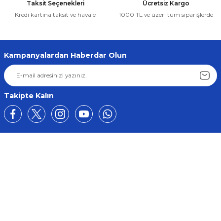
Taksit Seçenekleri
Ücretsiz Kargo
Renault Scenic MK2 Ön Sol Cam Krikosu Tamir Seti 2003-2009 OEM 8
Kredi kartına taksit ve havale
1000 TL ve üzeri tüm siparişlerde
Gönder
452,07 ₺
429,47 ₺
Kampanyalardan Haberdar Olun
Sepete Ekle
Renault
Takipte Kalın
Renault Scenic MK1 Ön Sağ Cam Krikosu Tamir Seti 1996-2003 OEM 
544,01 ₺
516,81 ₺
Üyelik
Sepete Ekle
Kurumsal
Renault
Renault Scenic MK1 Ön Sol Cam Krikosu Tamir Seti 1996-2003 OEM 7
Alışveriş