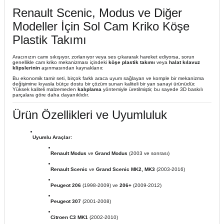
Renault Scenic, Modus ve Diğer
Modeller İçin Sol Cam Kriko Köşe
Plastik Takımı
Aracınızın camı sıkışıyor, zorlanıyor veya ses çıkararak hareket ediyorsa, sorun
genellikle cam kriko mekanizması içindeki
köşe plastik takımı
veya
halat kılavuz
klipslerinin
aşınmasından kaynaklanır.
Bu ekonomik tamir seti, birçok farklı araca uyum sağlayan ve komple bir mekanizma
değişimine kıyasla bütçe dostu bir çözüm sunan kaliteli bir yan sanayi ürünüdür.
Yüksek kaliteli malzemeden
kalıplama
yöntemiyle üretilmiştir, bu sayede 3D baskılı
parçalara göre daha dayanıklıdır.
Ürün Özellikleri ve Uyumluluk
Uyumlu Araçlar:
Renault Modus
ve
Grand Modus
(2003 ve sonrası)
Renault Scenic
ve
Grand Scenic MK2, MK3
(2003-2016)
Peugeot 206
(1998-2009) ve
206+
(2009-2012)
Peugeot 307
(2001-2008)
Citroen C3 MK1
(2002-2010)