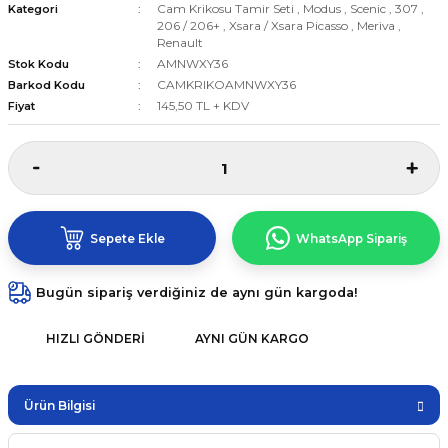
Cam Krikosu Tamir Seti
,
Modus
,
Scenic
,
307
,
Kategori
206 / 206+
,
Xsara / Xsara Picasso
,
Meriva
,
Renault
AMNWXY36
Stok Kodu
CAMKRIKOAMNWXY36
Barkod Kodu
145,50 TL + KDV
Fiyat
Sepete Ekle
WhatsApp Sipariş
Bugün sipariş verdiğiniz de aynı gün kargoda!
HIZLI GÖNDERI
AYNI GÜN KARGO
Ürün Bilgisi