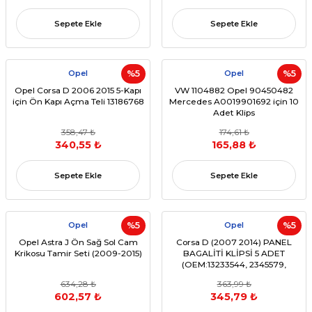
Sepete Ekle
Sepete Ekle
Opel
%5
Opel
%5
Opel Corsa D 2006 2015 5-Kapı
VW 1104882 Opel 90450482
için Ön Kapı Açma Teli 13186768
Mercedes A0019901692 için 10
Adet Klips
358,47 ₺
174,61 ₺
340,55 ₺
165,88 ₺
Sepete Ekle
Sepete Ekle
Opel
%5
Opel
%5
Opel Astra J Ön Sağ Sol Cam
Corsa D (2007 2014) PANEL
Krikosu Tamir Seti (2009-2015)
BAGALİTİ KLİPSİ 5 ADET
(OEM:13233544, 2345579,
13301817, 39201660)
634,28 ₺
363,99 ₺
602,57 ₺
345,79 ₺