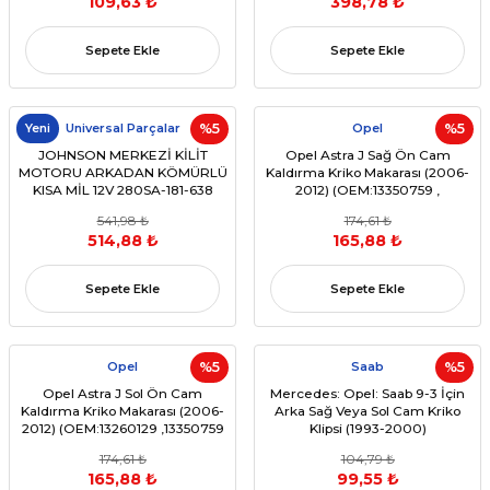
109,63 ₺
398,78 ₺
Sepete Ekle
Sepete Ekle
Yeni
Universal Parçalar
%5
Opel
%5
JOHNSON MERKEZİ KİLİT
Opel Astra J Sağ Ön Cam
MOTORU ARKADAN KÖMÜRLÜ
Kaldırma Kriko Makarası (2006-
KISA MİL 12V 280SA-181-638
2012) (OEM:13350759 ,
13260129,13188491, 13298154)
541,98 ₺
174,61 ₺
514,88 ₺
165,88 ₺
Sepete Ekle
Sepete Ekle
Opel
%5
Saab
%5
Opel Astra J Sol Ön Cam
Mercedes: Opel: Saab 9-3 İçin
Kaldırma Kriko Makarası (2006-
Arka Sağ Veya Sol Cam Kriko
2012) (OEM:13260129 ,13350759
Klipsi (1993-2000)
,13188491 ,13298154 )
(OEM:2107301646, A2107301646
174,61 ₺
104,79 ₺
,90520230, 90464336)
165,88 ₺
99,55 ₺