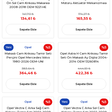
Ön Sol Cam Krikosu Makarası
Motoru Aktüatör Mekanizması
2008-2018 OEM 9221.HE
141,70 ₺
174,27 ₺
134,61 ₺
165,55 ₺
Sepete Ekle
Sepete Ekle
Yeni
Opel
%5
%5
Makaslı Cam Krikosu Tamir Seti
Opel Astra H Cam Krikosu Tamir
Perçini Opel Mercedes Volvo
Seti Ön Makaslı Ay Dişlisi 2004-
1980-2026 OEM-UNI
2014 OEM 13260814
383,64 ₺
444,59 ₺
364,46 ₺
422,36 ₺
Sepete Ekle
Sepete Ekle
Opel
%5
Yeni
Opel
%5
Opel Vectra C Arka Sağ Cam
Opel Vectra C Arka Sol Cam
Krikosu Tamir Seti 2002-2009
Krikosu Tamir Seti 2002-2009