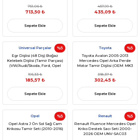
751,06 ₺
457,99 ₺
713,50 ₺
435,09 ₺
Sepete Ekle
Sepete Ekle
Universal Parçalar
%5
Toyota
%5
Egr Dişlisi (48 Diş) Boğaz
Toyota Avalon 2005-2013
Kelebek Dişlisi (Tamir Parçası)
Mercedes Opel Arka Perde
(VW/Audi/Skoda, Ford, Opel
Motor Tamir Dişlisi (OEM: MK3
Uyumlu)
XX30,
195,33 ₺
318,37 ₺
185,57 ₺
302,45 ₺
Sepete Ekle
Sepete Ekle
Opel
%5
Renault
%5
Opel Astra J Ön Sol Sağ Cam
Renault Fluence Mercedes Opel
Krikosu Tamir Seti (2010-2016)
Kriko Destek Sacı Seti 2000-
2026 OEM UNV-SAC03