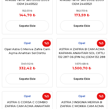
OEM 24451522
OEM 24451521
152,31 ₺
182,73 ₺
144,70 ₺
173,59 ₺
Sepete Ekle
Sepete Ekle
Opel
%5
Opel
%5
Opel Astra G Meriva Zafira Cam
ASTRA H ZAFIRA B CAM ACMA
Açma Anahtarı Sol Dörtlü
KAPAMA ANAHTARI SOL CIFTLI
132 287 06 (PIN 14) (OEM:132 288
79)
349,92 ₺
1.579,68 ₺
332,42 ₺
1.500,70 ₺
Sepete Ekle
Sepete Ekle
Opel
%5
Opel
%5
ASTRA G CORSA C COMBO
ASTRA J INSIGNIA MERIVA B
ZAFIRA CAM ACMA ANAHTARI
ZAFIRA C MOKKA CAM ACMA