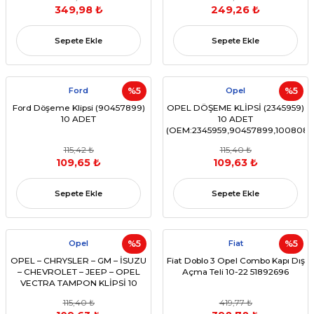
349,98 ₺
249,26 ₺
Sepete Ekle
Sepete Ekle
Ford
%5
Opel
%5
Ford Döşeme Klipsi (90457899)
OPEL DÖŞEME KLİPSİ (2345959)
10 ADET
10 ADET
(OEM:2345959,90457899,1008086
115,42 ₺
115,40 ₺
109,65 ₺
109,63 ₺
Sepete Ekle
Sepete Ekle
Opel
%5
Fiat
%5
OPEL – CHRYSLER – GM – İSUZU
Fiat Doblo 3 Opel Combo Kapı Dış
– CHEVROLET – JEEP – OPEL
Açma Teli 10-22 51892696
VECTRA TAMPON KLİPSİ 10
ADET
115,40 ₺
419,77 ₺