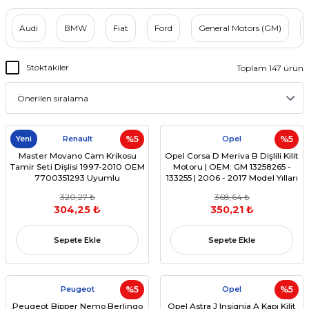
Audi
BMW
Fiat
Ford
General Motors (GM)
Stoktakiler
Toplam 147 ürün
Yeni
Renault
%5
Opel
%5
Master Movano Cam Krikosu
Opel Corsa D Meriva B Dişlili Kilit
Tamir Seti Dişlisi 1997-2010 OEM
Motoru | OEM: GM 13258265 -
7700351293 Uyumlu
133255 | 2006 - 2017 Model Yılları
320,27 ₺
368,64 ₺
304,25 ₺
350,21 ₺
Sepete Ekle
Sepete Ekle
Peugeot
%5
Opel
%5
Peugeot Bipper Nemo Berlingo
Opel Astra J Insignia A Kapı Kilit