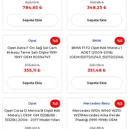
825,95 ₺
366,58 ₺
784,65 ₺
348,25 ₺
Sepete Ekle
Sepete Ekle
Opel
%5
BMW
%5
Opel Astra F Ön Sağ Sol Cam
BMW F1 F2 Opel Kilit Motoru 1
Krikosu Tamir Seti Dişlisi 1991-
ADET (2009-2016)
1997 OEM 90394747
(OEM:51217202143, 51217202146,
51217202148, 51217202149)
373,80 ₺
369,98 ₺
355,11 ₺
351,48 ₺
Sepete Ekle
Sepete Ekle
Opel
%5
Mercedes-Benz
%5
Opel Corsa D Meriva B Dişlili Kilit
Mercedes W124 W140 W210
Motoru | OEM: GM 13258265 -
W211Mercedes Arka Perde
133255 | 2006 - 2017 Model Yılları
Plastiği (1991-1998) OEM:
A2118100020
368,40 ₺
262,38 ₺