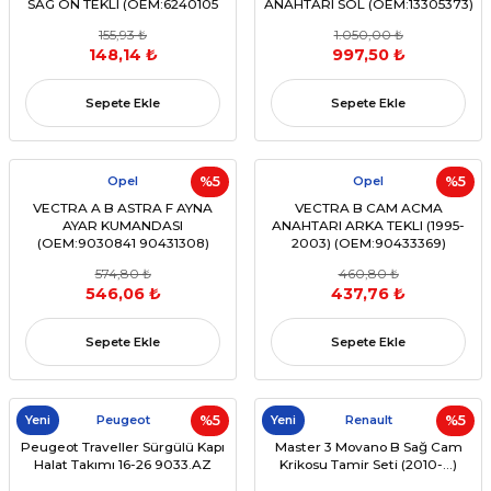
SAG ON TEKLI (OEM:6240105
ANAHTARI SOL (OEM:13305373)
6240654 24411032 910)
155,93 ₺
1.050,00 ₺
148,14 ₺
997,50 ₺
Sepete Ekle
Sepete Ekle
Opel
%5
Opel
%5
VECTRA A B ASTRA F AYNA
VECTRA B CAM ACMA
AYAR KUMANDASI
ANAHTARI ARKA TEKLI (1995-
(OEM:9030841 90431308)
2003) (OEM:90433369)
574,80 ₺
460,80 ₺
546,06 ₺
437,76 ₺
Sepete Ekle
Sepete Ekle
Yeni
Peugeot
%5
Yeni
Renault
%5
Peugeot Traveller Sürgülü Kapı
Master 3 Movano B Sağ Cam
Halat Takımı 16-26 9033.AZ
Krikosu Tamir Seti (2010-...)