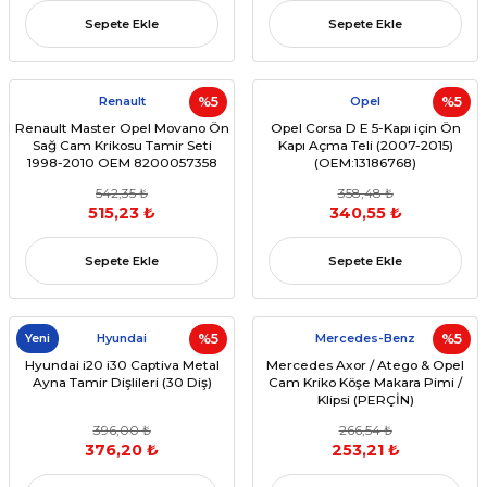
Sepete Ekle
Sepete Ekle
Renault
%5
Opel
%5
Renault Master Opel Movano Ön
Opel Corsa D E 5-Kapı için Ön
Sağ Cam Krikosu Tamir Seti
Kapı Açma Teli (2007-2015)
1998-2010 OEM 8200057358
(OEM:13186768)
Uyumlu
542,35 ₺
358,48 ₺
515,23 ₺
340,55 ₺
Sepete Ekle
Sepete Ekle
Yeni
Hyundai
%5
Mercedes-Benz
%5
Hyundai i20 i30 Captiva Metal
Mercedes Axor / Atego & Opel
Ayna Tamir Dişlileri (30 Diş)
Cam Kriko Köşe Makara Pimi /
Klipsi (PERÇİN)
396,00 ₺
266,54 ₺
376,20 ₺
253,21 ₺