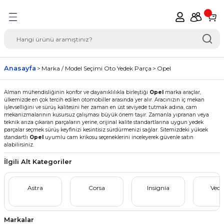
Geri Dön
del Seçimi Oto Yedek
Anasayfa
Marka / Model Seçimi Oto Yedek Parça
Opel
Alman mühendisliğinin konfor ve dayanıklılıkla birleştiği
Opel
marka araçlar,
ülkemizde en çok tercih edilen otomobiller arasında yer alır. Aracınızın iç mekan
işlevselliğini ve sürüş kalitesini her zaman en üst seviyede tutmak adına, cam
mekanizmalarının kusursuz çalışması büyük önem taşır. Zamanla yıpranan veya
teknik arıza çıkaran parçaların yerine, orijinal kalite standartlarına uygun yedek
parçalar seçmek sürüş keyfinizi kesintisiz sürdürmenizi sağlar. Sitemizdeki yüksek
standartlı
Opel
uyumlu cam krikosu seçeneklerini inceleyerek güvenle satın
alabilirsiniz.
İlgili Alt Kategoriler
Astra
Corsa
Insignia
Vect
Markalar