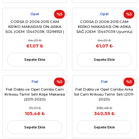
Opel
%5
Opel
%5
CORSA D 2006-2015 CAM
CORSA D 2006-2015 CAM
KRİKO MAKARASI ÖN-ARKA
KRİKO MAKARASI ÖN-ARKA
SOL (OEM: 13447038, 13298153 )
SAĞ (OEM: 13447039 Uyumlu)
64,29 ₺
64,29 ₺
61,07 ₺
61,07 ₺
Sepete Ekle
Sepete Ekle
Fiat
%5
Fiat
%5
Fiat Doblo ve Opel Combo Cam
Fiat Doblo ve Opel Combo Arka
Krikosu Tamir Seti Köşe Makarası
Sol Cam Krikosu Tamir Seti (2011-
(2011-2020)
2020)
111,01 ₺
358,48 ₺
105,46 ₺
340,55 ₺
Sepete Ekle
Sepete Ekle