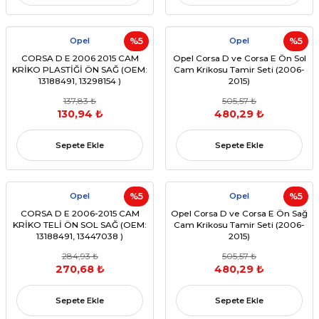
Opel
%5
Opel
%5
CORSA D E 2006 2015 CAM
Opel Corsa D ve Corsa E Ön Sol
KRİKO PLASTİĞİ ÖN SAĞ (OEM:
Cam Krikosu Tamir Seti (2006-
13188491, 13298154 )
2015)
137,83 ₺
505,57 ₺
130,94 ₺
480,29 ₺
Sepete Ekle
Sepete Ekle
Opel
%5
Opel
%5
CORSA D E 2006-2015 CAM
Opel Corsa D ve Corsa E Ön Sağ
KRİKO TELİ ÖN SOL SAĞ (OEM:
Cam Krikosu Tamir Seti (2006-
13188491, 13447038 )
2015)
284,93 ₺
505,57 ₺
270,68 ₺
480,29 ₺
Sepete Ekle
Sepete Ekle