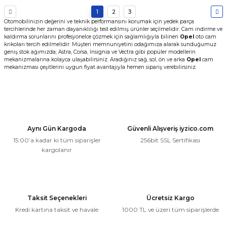
1
2
3
Otomobilinizin değerini ve teknik performansını korumak için yedek parça
tercihlerinde her zaman dayanıklılığı test edilmiş ürünler seçilmelidir. Cam indirme ve
kaldırma sorunlarını profesyonelce çözmek için sağlamlığıyla bilinen
Opel
oto cam
krikoları tercih edilmelidir. Müşteri memnuniyetini odağımıza alarak sunduğumuz
geniş stok ağımızda; Astra, Corsa, Insignia ve Vectra gibi popüler modellerin
mekanizmalarına kolayca ulaşabilirsiniz. Aradığınız sağ, sol, ön ve arka
Opel
cam
mekanizması çeşitlerini uygun fiyat avantajıyla hemen sipariş verebilirsiniz.
Aynı Gün Kargoda
Güvenli Alışveriş iyzico.com
15:00’a kadar ki tüm siparişler
256bit SSL Sertifikası
kargolanır
Taksit Seçenekleri
Ücretsiz Kargo
Kredi kartına taksit ve havale
1000 TL ve üzeri tüm siparişlerde