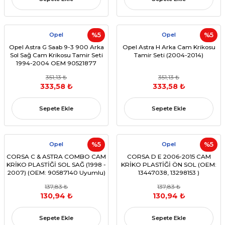
Opel
%5
Opel
%5
Opel Astra G Saab 9-3 900 Arka
Opel Astra H Arka Cam Krikosu
Sol Sağ Cam Krikosu Tamir Seti
Tamir Seti (2004-2014)
1994-2004 OEM 90521877
351,13 ₺
351,13 ₺
333,58 ₺
333,58 ₺
Sepete Ekle
Sepete Ekle
Opel
%5
Opel
%5
CORSA C & ASTRA COMBO CAM
CORSA D E 2006-2015 CAM
KRİKO PLASTİĞİ SOL SAĞ (1998 -
KRİKO PLASTİĞİ ÖN SOL (OEM:
2007) (OEM: 90587140 Uyumlu)
13447038, 13298153 )
137,83 ₺
137,83 ₺
130,94 ₺
130,94 ₺
Sepete Ekle
Sepete Ekle