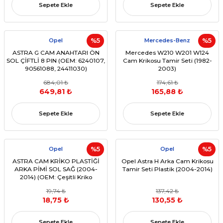
Sepete Ekle
Sepete Ekle
Opel
%5
Mercedes-Benz
%5
ASTRA G CAM ANAHTARI ÖN
Mercedes W210 W201 W124
SOL ÇİFTLİ 8 PIN (OEM: 6240107,
Cam Krikosu Tamir Seti (1982-
90561088, 24411030)
2003)
684,01 ₺
174,61 ₺
649,81 ₺
165,88 ₺
Sepete Ekle
Sepete Ekle
Opel
%5
Opel
%5
ASTRA CAM KRİKO PLASTİĞİ
Opel Astra H Arka Cam Krikosu
ARKA PİMİ SOL SAĞ (2004-
Tamir Seti Plastik (2004-2014)
2014) (OEM: Çeşitli Kriko
Numaralarına Uyumlu)
19,74 ₺
137,42 ₺
18,75 ₺
130,55 ₺
Sepete Ekle
Sepete Ekle