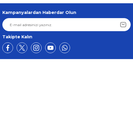
Kampanyalardan Haberdar Olun
Takipte Kalın
Üyelik
Kurumsal
Alışveriş
BİZE ULAŞIN
0212 649 81 82