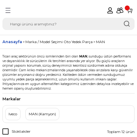
Geri Dön
del Seçimi Oto Yedek
Anasayfa
Marka / Model Seçimi Oto Yedek Parça
MAN
Ticari araç sektörünün öncü isimlerinden biri olan
MAN
, sunduğu üstün performans
ve dayanıklılık ile sürücülerin ilk tercihleri arasında yer alıyor. Bu güçlü araçların
orijinal yapısını korumak, sürüş deneyiminizi kesintisiz sürdürmek adına oldukça
önemlidir. Cam kriko mekanizmalarında yaşanabilecek olası arızalara karşı güvenilir
çözümler arıyorsanız doğru yerdesiniz. Kaliteden ödün vermeden sunduğumuz
uyumlu yedek parça seçeneklerimiz, uzun ömürlü kullanım imkanı sağlar.
İhtiyaçlarınıza en uygun alternatifleri kategorimiz üzerinden detaylıca inceleyebilir ve
hemen sipariş oluşturabilirsiniz.
Markalar
Iveco
MAN (Kamyon)
Stoktakiler
Toplam 12 ürün