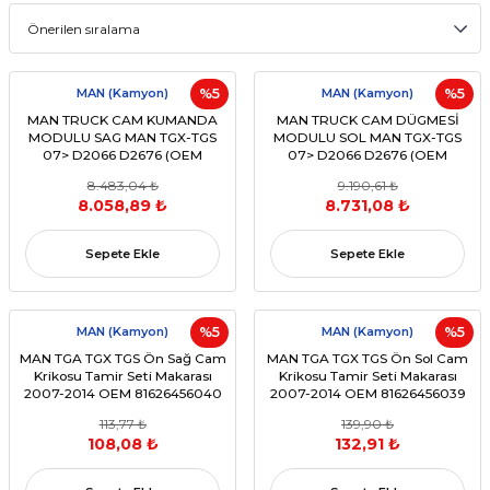
MAN (Kamyon)
%5
MAN (Kamyon)
%5
MAN TRUCK CAM KUMANDA
MAN TRUCK CAM DÜGMESİ
MODULU SAG MAN TGX-TGS
MODULU SOL MAN TGX-TGS
07> D2066 D2676 (OEM
07> D2066 D2676 (OEM
81258067066 81258067095
81258067093 81258067081
8.483,04 ₺
9.190,61 ₺
81258067112)
81258067108)
8.058,89 ₺
8.731,08 ₺
Sepete Ekle
Sepete Ekle
MAN (Kamyon)
%5
MAN (Kamyon)
%5
MAN TGA TGX TGS Ön Sağ Cam
MAN TGA TGX TGS Ön Sol Cam
Krikosu Tamir Seti Makarası
Krikosu Tamir Seti Makarası
2007-2014 OEM 81626456040
2007-2014 OEM 81626456039
113,77 ₺
139,90 ₺
108,08 ₺
132,91 ₺