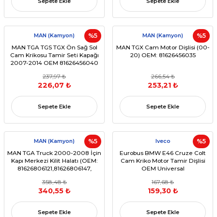
Sepete Ekle
Sepete Ekle
MAN (Kamyon)
%5
MAN (Kamyon)
%5
MAN TGA TGS TGX Ön Sağ Sol
MAN TGX Cam Motor Dişlisi (00-
Cam Krikosu Tamir Seti Kapağı
20) OEM: 81626456035
2007-2014 OEM 81626456040
237,97 ₺
266,54 ₺
226,07 ₺
253,21 ₺
Sepete Ekle
Sepete Ekle
MAN (Kamyon)
%5
Iveco
%5
MAN TGA Truck 2000-2008 İçin
Eurobus BMW E46 Cruze Colt
Kapı Merkezi Kilit Halatı (OEM:
Cam Kriko Motor Tamir Dişlisi
81626806121,81626806147,
OEM Universal
81626806143)
358,48 ₺
167,68 ₺
340,55 ₺
159,30 ₺
Sepete Ekle
Sepete Ekle