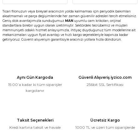
Ticari filonuzun veya bireysel aracınızın yolda kalmaması için periyodik bakımları
aksatmamalı ve parça değişimlerinde her zaman güvenilir adresleri tercih etmelisiniz.
Geniş stok avantajımızla sunduğumuz
MAN
uyumlu cam krikoları, orijinal
standartlara birebir uygun olarak üretilmiştir. Sektördeki tecrübemiz ve müşteri
memnuniyeti odaklı hizmet anlayışımızla, ihtiyaç duyduğunuz tüm modellerine ait
mekanizmaları uygun fiyat avantajı ve hızlı kargo seçenekleriyle kapınıza kadar
getiriyoruz. Güvenli alışverişin garantisiyle aracınızı yollara hızla döndürün.
Aynı Gün Kargoda
Güvenli Alışveriş iyzico.com
15:00’a kadar ki tüm siparişler
256bit SSL Sertifikası
kargolanır
Taksit Seçenekleri
Ücretsiz Kargo
Kredi kartına taksit ve havale
1000 TL ve üzeri tüm siparişlerde