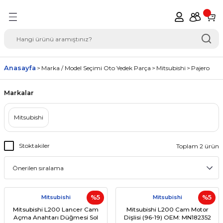
Geri Dön
del Seçimi Oto Yedek
Anasayfa
Marka / Model Seçimi Oto Yedek Parça
Mitsubishi
Pajero
Markalar
Mitsubishi
Stoktakiler
Toplam 2 ürün
Mitsubishi
%5
Mitsubishi
%5
Mitsubishi L200 Lancer Cam
Mitsubishi L200 Cam Motor
Açma Anahtarı Düğmesi Sol
Dişlisi (96-19) OEM: MN182352