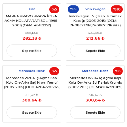
Fiat
%5
Yeni
Volkswagen
%10
MAREA BRAVO BRAVA İCTEN
Volkswagen T5 Iç Kapı Tutamak
ACMA KOL APARATI SOL (1995 -
Kapağı (2003-2015) (OEM:
2001) (OEM: 46452252)
7H0867171B,7H0867171B9B9)
297,18 ₺
236,29 ₺
282,33 ₺
212,66 ₺
Sepete Ekle
Sepete Ekle
Mercedes-Benz
%5
Mercedes-Benz
%5
Mercedes W204 Iç Açma Kapı
Mercedes W204 Iç Açma Kapı
Kolu Ön-Arka Sağ Krom Rengi
Kolu Ön-Arka Sol Parlak Kromlu
(2007-2015) (OEM:A2047201763,
(2007-2015) (OEM:A2047201171,
2047202763,2047208062,
2047209662, 2047208670,
316,47 ₺
316,47 ₺
2047208962)
2047201563)
300,64 ₺
300,64 ₺
Sepete Ekle
Sepete Ekle