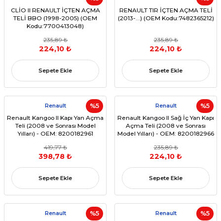
CLİO II RENAULT İÇTEN AÇMA
RENAULT TIR İÇTEN AÇMA TELİ
TELİ BBO (1998-2005) (OEM
(2013-...) (OEM Kodu:7482365212)
Kodu:7700413048)
235,89 ₺
235,89 ₺
224,10 ₺
224,10 ₺
Sepete Ekle
Sepete Ekle
Renault
%5
Renault
%5
Renault Kangoo II Kapı Yan Açma
Renault Kangoo II Sağ İç Yan Kapı
Teli (2008 ve Sonrası Model
Açma Teli (2008 ve Sonrası
Yılları) - OEM: 8200182961
Model Yılları) - OEM: 8200182966
419,77 ₺
235,89 ₺
398,78 ₺
224,10 ₺
Sepete Ekle
Sepete Ekle
Renault
%5
Renault
%5