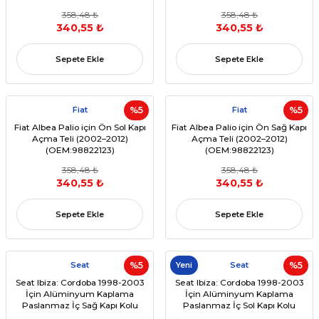
CODE: 7E08377085)
358,48 ₺
358,48 ₺
340,55 ₺
340,55 ₺
Sepete Ekle
Sepete Ekle
Fiat
%5
Fiat
%5
Fiat Albea Palio için Ön Sol Kapı
Fiat Albea Palio için Ön Sağ Kapı
Açma Teli (2002–2012)
Açma Teli (2002–2012)
(OEM:98822123)
(OEM:98822123)
358,48 ₺
358,48 ₺
340,55 ₺
340,55 ₺
Sepete Ekle
Sepete Ekle
Seat
%5
Yeni
Seat
%5
Seat Ibiza: Cordoba 1998-2003
Seat Ibiza: Cordoba 1998-2003
İçin Alüminyum Kaplama
İçin Alüminyum Kaplama
Paslanmaz İç Sağ Kapı Kolu
Paslanmaz İç Sol Kapı Kolu
(OEM:6K0837114A)
(OEM:6K0837113, 6K0837113A)