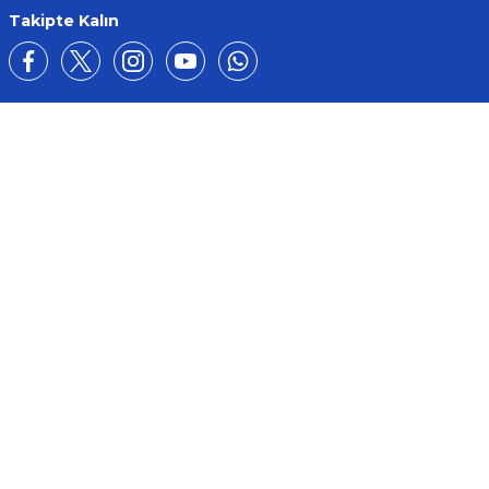
Takipte Kalın
Üyelik
Kurumsal
Alışveriş
BİZE ULAŞIN
0212 649 81 82
0535 962 32 25
avrupaplastik@hotmail.com
İletişim Bilgilerimiz
Google Harita