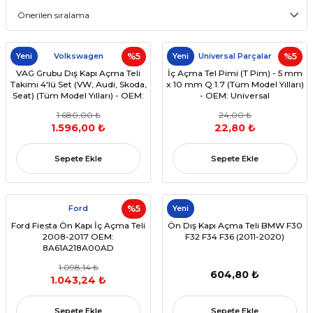
Yeni
Volkswagen
%5
Yeni
Universal Parçalar
%5
VAG Grubu Dış Kapı Açma Teli
İç Açma Tel Pimi (T Pim) - 5 mm
Takımı 4'lü Set (VW, Audi, Skoda,
x 10 mm Q 1.7 (Tüm Model Yılları)
Seat) (Tüm Model Yılları) - OEM:
- OEM: Universal
1J4837085F
1.680,00 ₺
24,00 ₺
1.596,00 ₺
22,80 ₺
Sepete Ekle
Sepete Ekle
Ford
%5
Yeni
Ford Fiesta Ön Kapı İç Açma Teli
Ön Dış Kapı Açma Teli BMW F30
2008-2017 OEM:
F32 F34 F36 (2011-2020)
8A61A218A00AD
1.098,14 ₺
604,80 ₺
1.043,24 ₺
Sepete Ekle
Sepete Ekle