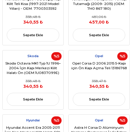
Kilit Teli Kısa (1997-2021 Model
Tutamağı (2009- 2015) (OEM:
Yılları) - OEM: 7700303592
7H0 867 180)
358,48 ₺
481,06 ₺
340,55 ₺
457,00 ₺
Sepete Ekle
Sepete Ekle
Skoda
%5
Opel
%5
Skoda Octavia MK1 Typ 1U 1996–
Opel Corsa D 2006 2015 5-Kapı
2004 İçin Kapı Merkezi Kilit
için Ön Kapı Açma Teli 13186768
Halatı Ön (OEM:1U0837099E)
358,48 ₺
358,47 ₺
340,55 ₺
340,55 ₺
Sepete Ekle
Sepete Ekle
Hyundai
%5
Opel
%5
Hyundai Accent Era 2005-2011
Astra H Corsa D Alüminyum