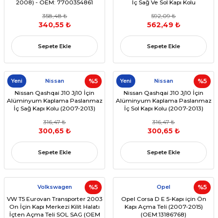
2008) - OEM: 7700354861
İç Sağ Ve Sol Kapı Kolu
(OEM:80670JD00E,
358,48 ₺
592,09 ₺
80671JD00E)
340,55 ₺
562,49 ₺
Sepete Ekle
Sepete Ekle
Yeni
Nissan
%5
Yeni
Nissan
%5
Nissan Qashqai J10 Jj10 İçin
Nissan Qashqai J10 Jj10 İçin
Alüminyum Kaplama Paslanmaz
Alüminyum Kaplama Paslanmaz
İç Sağ Kapı Kolu (2007-2013)
İç Sol Kapı Kolu (2007-2013)
(OEM:80671JD00E)
(OEM:80670JD00E,
316,47 ₺
316,47 ₺
80671JD00E)
300,65 ₺
300,65 ₺
Sepete Ekle
Sepete Ekle
Volkswagen
%5
Opel
%5
VW T5 Eurovan Transporter 2003
Opel Corsa D E 5-Kapı için Ön
On İçin Kapı Merkezi Kilit Halatı
Kapı Açma Teli (2007-2015)
İçten Açma Teli SOL SAG (OEM
(OEM:13186768)