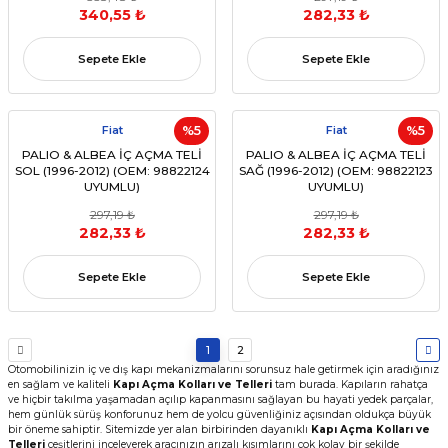
340,55 ₺
282,33 ₺
Sepete Ekle
Sepete Ekle
Fiat
%5
Fiat
%5
PALIO & ALBEA İÇ AÇMA TELİ
PALIO & ALBEA İÇ AÇMA TELİ
SOL (1996-2012) (OEM: 98822124
SAĞ (1996-2012) (OEM: 98822123
UYUMLU)
UYUMLU)
297,19 ₺
297,19 ₺
282,33 ₺
282,33 ₺
Sepete Ekle
Sepete Ekle
1
2
Otomobilinizin iç ve dış kapı mekanizmalarını sorunsuz hale getirmek için aradığınız
en sağlam ve kaliteli
Kapı Açma Kolları ve Telleri
tam burada. Kapıların rahatça
ve hiçbir takılma yaşamadan açılıp kapanmasını sağlayan bu hayati yedek parçalar,
hem günlük sürüş konforunuz hem de yolcu güvenliğiniz açısından oldukça büyük
bir öneme sahiptir. Sitemizde yer alan birbirinden dayanıklı
Kapı Açma Kolları ve
Telleri
çeşitlerini inceleyerek aracınızın arızalı kısımlarını çok kolay bir şekilde