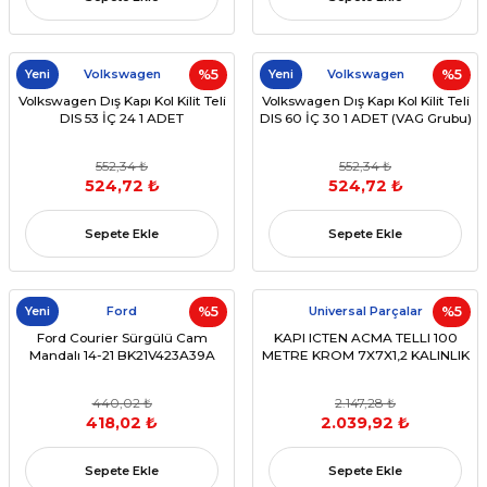
Yeni
Volkswagen
%5
Yeni
Volkswagen
%5
Volkswagen Dış Kapı Kol Kilit Teli
Volkswagen Dış Kapı Kol Kilit Teli
DIS 53 İÇ 24 1 ADET
DIS 60 İÇ 30 1 ADET (VAG Grubu)
552,34 ₺
552,34 ₺
524,72 ₺
524,72 ₺
Sepete Ekle
Sepete Ekle
Yeni
Ford
%5
Universal Parçalar
%5
Ford Courier Sürgülü Cam
KAPI ICTEN ACMA TELLI 100
Mandalı 14-21 BK21V423A39A
METRE KROM 7X7X1,2 KALINLIK
440,02 ₺
2.147,28 ₺
418,02 ₺
2.039,92 ₺
Sepete Ekle
Sepete Ekle