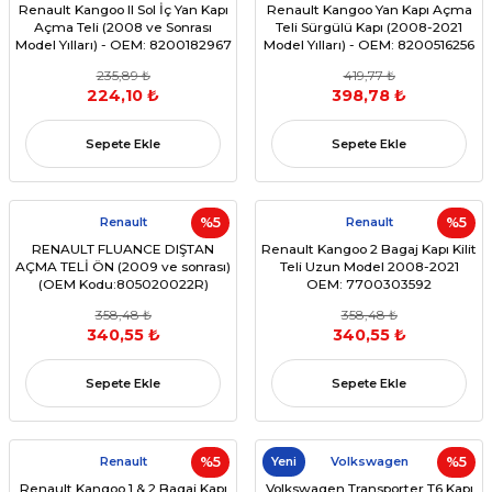
Renault Kangoo II Sol İç Yan Kapı
Renault Kangoo Yan Kapı Açma
Açma Teli (2008 ve Sonrası
Teli Sürgülü Kapı (2008-2021
Model Yılları) - OEM: 8200182967
Model Yılları) - OEM: 8200516256
235,89 ₺
419,77 ₺
224,10 ₺
398,78 ₺
Sepete Ekle
Sepete Ekle
Renault
%5
Renault
%5
RENAULT FLUANCE DIŞTAN
Renault Kangoo 2 Bagaj Kapı Kilit
AÇMA TELİ ÖN (2009 ve sonrası)
Teli Uzun Model 2008-2021
(OEM Kodu:805020022R)
OEM: 7700303592
358,48 ₺
358,48 ₺
340,55 ₺
340,55 ₺
Sepete Ekle
Sepete Ekle
Renault
%5
Yeni
Volkswagen
%5
Renault Kangoo 1 & 2 Bagaj Kapı
Volkswagen Transporter T6 Kapı