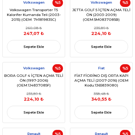
Volkswagen
%5
Volkswagen
%5
Volkswagen Transporter T5
JETTA GOLF 5 İÇTEN AÇMA TELİ
Kalorifer Kumanda Teli (2003-
ÖN (2003-2009)
2015) (OEM: 7H1819835C)
(OEM:5M0837085B)
260,08 ₺
235,89 ₺
247,07 ₺
224,10 ₺
Sepete Ekle
Sepete Ekle
Volkswagen
%5
Fiat
%5
BORA GOLF 4 İÇTEN AÇMA TELİ
FİAT FİORİNO DIŞ ORTA KAPI
ÖN (1997-2006)
AÇMA TELİ (2007-2016) (OEM
(OEM:1J4837085F)
Kodu:1365839080)
235,89 ₺
358,48 ₺
224,10 ₺
340,55 ₺
Sepete Ekle
Sepete Ekle
Renault
%5
Renault
%5