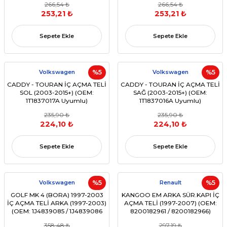
266,54 ₺
266,54 ₺
253,21 ₺
253,21 ₺
Sepete Ekle
Sepete Ekle
Volkswagen
%5
Volkswagen
%5
CADDY - TOURAN İÇ AÇMA TELİ
CADDY - TOURAN İÇ AÇMA TELİ
SOL (2003-2015+) (OEM:
SAĞ (2003-2015+) (OEM:
1T1837017A Uyumlu)
1T1837016A Uyumlu)
235,90 ₺
235,90 ₺
224,10 ₺
224,10 ₺
Sepete Ekle
Sepete Ekle
Volkswagen
%5
Renault
%5
GOLF MK 4 (BORA) 1997-2003
KANGOO EM ARKA SÜR.KAPI İÇ
İÇ AÇMA TELİ ARKA (1997-2003)
AÇMA TELİ (1997-2007) (OEM:
(OEM: 1J4839085 / 1J4839086
8200182961 / 8200182966)
UYUMLU)
358,48 ₺
297,19 ₺