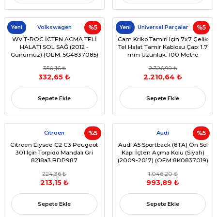
Yeni
Volkswagen
%5
Yeni
Universal Parçalar
%5
WV T-ROC İCTEN ACMA TELİ
Cam Kriko Tamiri Için 7x7 Çelik
HALATI SOL SAĞ (2012 -
Tel Halat Tamir Kablosu Çap: 1.7
Günümüz) (OEM: 5G4837085)
mm Uzunluk: 100 Metre
350,16 ₺
2.326,99 ₺
332,65 ₺
2.210,64 ₺
Sepete Ekle
Sepete Ekle
Citroen
%5
Audi
%5
Citroen Elysee C2 C3 Peugeot
Audi A5 Sportback (8TA) Ön Sol
301 Için Torpido Mandalı Gri
Kapı İçten Açma Kolu (Siyah)
8218a3 BDP987
(2009-2017) (OEM:8K0837019)
224,36 ₺
1.046,20 ₺
213,15 ₺
993,89 ₺
Sepete Ekle
Sepete Ekle