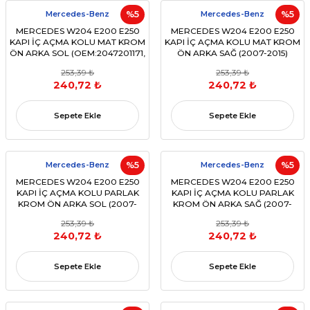
Mercedes-Benz
%5
Mercedes-Benz
%5
MERCEDES W204 E200 E250
MERCEDES W204 E200 E250
KAPI İÇ AÇMA KOLU MAT KROM
KAPI İÇ AÇMA KOLU MAT KROM
ÖN ARKA SOL (OEM:2047201171,
ÖN ARKA SAĞ (2007-2015)
2047201763, 2047202663,
(OEM: 2047201171, 2047201763,
253,39 ₺
253,39 ₺
204720276)
2047202663, 204720276)
240,72 ₺
240,72 ₺
Sepete Ekle
Sepete Ekle
Mercedes-Benz
%5
Mercedes-Benz
%5
MERCEDES W204 E200 E250
MERCEDES W204 E200 E250
KAPI İÇ AÇMA KOLU PARLAK
KAPI İÇ AÇMA KOLU PARLAK
KROM ÖN ARKA SOL (2007-
KROM ÖN ARKA SAĞ (2007-
2015) (OEM:A2047201171,
2015) (OEM:A2047201763,
253,39 ₺
253,39 ₺
A2047201763, A2047202663,
A2047202763, A2047201171)
240,72 ₺
240,72 ₺
A204720276 )
Sepete Ekle
Sepete Ekle