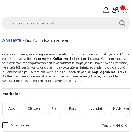
Geri Dön
del Seçimi Oto Yedek
Anasayfa
Kapı Açma Kolları ve Telleri
Otomobilinizin iç ve dış kapı mekanizmalarını sorunsuz hale getirmek için aradığınız
en sağlam ve kaliteli
Kapı Açma Kolları ve Telleri
tam burada. Kapıların rahatça
ve hiçbir takılma yaşamadan açılıp kapanmasını sağlayan bu hayati yedek parçalar,
hem günlük sürüş konforunuz hem de yolcu güvenliğiniz açısından oldukça büyük
bir öneme sahiptir. Sitemizde yer alan birbirinden dayanıklı
Kapı Açma Kolları ve
Telleri
çeşitlerini inceleyerek aracınızın arızalı kısımlarını çok kolay bir şekilde
yenileyebilir ve eski performansına kavuşturabilirsiniz.
Markalar
Audi
Citroen
Fiat
Ford
Hyundai
MAN (Kam
Stoktakiler
Toplam 66 ürün