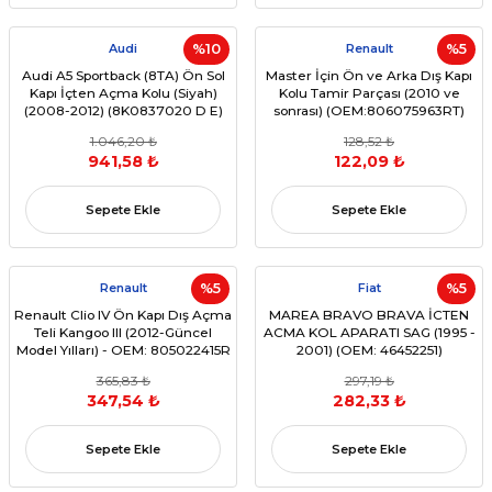
Audi
%10
Renault
%5
Audi A5 Sportback (8TA) Ön Sol
Master İçin Ön ve Arka Dış Kapı
Kapı İçten Açma Kolu (Siyah)
Kolu Tamir Parçası (2010 ve
(2008-2012) (8K0837020 D E)
sonrası) (OEM:806075963RT)
1.046,20 ₺
128,52 ₺
941,58 ₺
122,09 ₺
Sepete Ekle
Sepete Ekle
Renault
%5
Fiat
%5
Renault Clio IV Ön Kapı Dış Açma
MAREA BRAVO BRAVA İCTEN
Teli Kangoo III (2012-Güncel
ACMA KOL APARATI SAG (1995 -
Model Yılları) - OEM: 805022415R
2001) (OEM: 46452251)
365,83 ₺
297,19 ₺
347,54 ₺
282,33 ₺
Sepete Ekle
Sepete Ekle