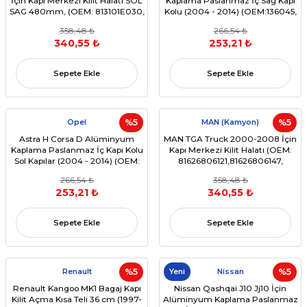
İçin Kapı Merkezi Kilit Halatı SOL
Kaplama Paslanmaz İç Sağ Kapı
SAG 480mm, (OEM: 813101E030,
Kolu (2004 - 2014) (OEM:136045,
813201E020)
13297814)
358,48 ₺
266,54 ₺
340,55 ₺
253,21 ₺
Sepete Ekle
Sepete Ekle
Opel
%5
MAN (Kamyon)
%5
Astra H Corsa D Alüminyum
MAN TGA Truck 2000-2008 İçin
Kaplama Paslanmaz İç Kapı Kolu
Kapı Merkezi Kilit Halatı (OEM:
Sol Kapılar (2004 - 2014) (OEM:
81626806121,81626806147,
136044, 13297813)
81626806143)
266,54 ₺
358,48 ₺
253,21 ₺
340,55 ₺
Sepete Ekle
Sepete Ekle
Renault
%5
Yeni
Nissan
%5
Renault Kangoo MK1 Bagaj Kapı
Nissan Qashqai J10 Jj10 İçin
Kilit Açma Kısa Teli 36 cm (1997-
Alüminyum Kaplama Paslanmaz