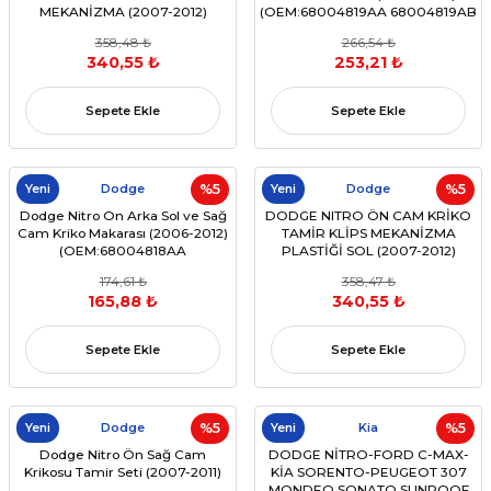
MEKANİZMA (2007-2012)
(OEM:68004819AA 68004819AB
(OEM:68004819AA ,
358,48 ₺
266,54 ₺
68004819AB ,68004818AA
340,55 ₺
253,21 ₺
,68027664AA)
Sepete Ekle
Sepete Ekle
Yeni
Dodge
%5
Yeni
Dodge
%5
Dodge Nitro On Arka Sol ve Sağ
DODGE NITRO ÖN CAM KRİKO
Cam Kriko Makarası (2006-2012)
TAMİR KLİPS MEKANİZMA
(OEM:68004818AA
PLASTİĞİ SOL (2007-2012)
,68004819AA,68004822AA )
(OEM:55360037AC ,
174,61 ₺
358,47 ₺
55360037AD , 55360037AE )
165,88 ₺
340,55 ₺
Sepete Ekle
Sepete Ekle
Yeni
Dodge
%5
Yeni
Kia
%5
Dodge Nitro Ön Sağ Cam
DODGE NİTRO-FORD C-MAX-
Krikosu Tamir Seti (2007-2011)
KİA SORENTO-PEUGEOT 307
MONDEO SONATO SUNROOF