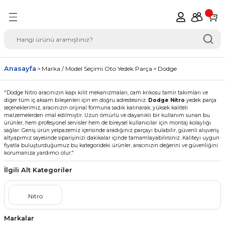
Geri Dön
del Seçimi Oto Yedek
Anasayfa
Marka / Model Seçimi Oto Yedek Parça
Dodge
"Dodge Nitro aracınızın kapı kilit mekanizmaları, cam krikosu tamir takımları ve
diğer tüm iç aksam bileşenleri için en doğru adrestesiniz.
Dodge Nitro
yedek parça
seçeneklerimiz, aracınızın orijinal formuna sadık kalınarak, yüksek kaliteli
malzemelerden imal edilmiştir. Uzun ömürlü ve dayanıklı bir kullanım sunan bu
ürünler, hem profesyonel servisler hem de bireysel kullanıcılar için montaj kolaylığı
sağlar. Geniş ürün yelpazemiz içerisinde aradığınız parçayı bulabilir, güvenli alışveriş
altyapımız sayesinde siparişinizi dakikalar içinde tamamlayabilirsiniz. Kaliteyi uygun
fiyatla buluşturduğumuz bu kategorideki ürünler, aracınızın değerini ve güvenliğini
korumanıza yardımcı olur."
İlgili Alt Kategoriler
Nitro
Markalar