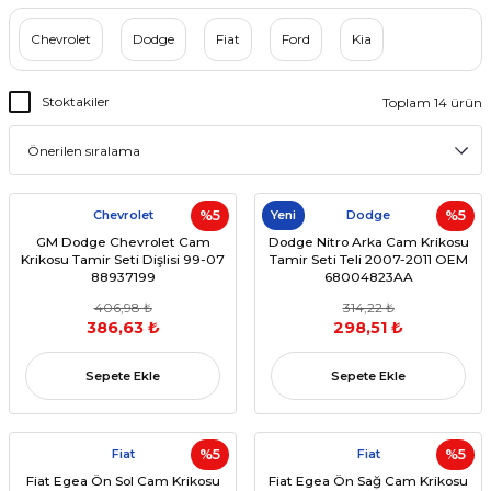
Chevrolet
Dodge
Fiat
Ford
Kia
Stoktakiler
Toplam 14 ürün
Chevrolet
%5
Yeni
Dodge
%5
GM Dodge Chevrolet Cam
Dodge Nitro Arka Cam Krikosu
Krikosu Tamir Seti Dişlisi 99-07
Tamir Seti Teli 2007-2011 OEM
88937199
68004823AA
406,98 ₺
314,22 ₺
386,63 ₺
298,51 ₺
Sepete Ekle
Sepete Ekle
Fiat
%5
Fiat
%5
Fiat Egea Ön Sol Cam Krikosu
Fiat Egea Ön Sağ Cam Krikosu