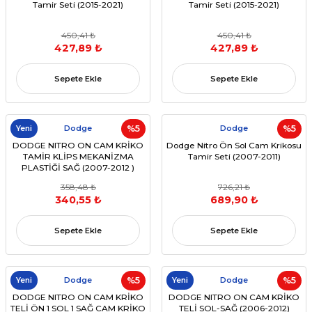
Tamir Seti (2015-2021)
Tamir Seti (2015-2021)
450,41 ₺
450,41 ₺
427,89 ₺
427,89 ₺
Sepete Ekle
Sepete Ekle
Yeni
Dodge
%5
Dodge
%5
DODGE NITRO ON CAM KRİKO
Dodge Nitro Ön Sol Cam Krikosu
TAMİR KLİPS MEKANİZMA
Tamir Seti (2007-2011)
PLASTİĞİ SAĞ (2007-2012 )
(OEM:55360036AC ,55360036AD
358,48 ₺
726,21 ₺
,55360036AE)
340,55 ₺
689,90 ₺
Sepete Ekle
Sepete Ekle
Yeni
Dodge
%5
Yeni
Dodge
%5
DODGE NITRO ON CAM KRİKO
DODGE NITRO ON CAM KRİKO
TELİ ÖN 1 SOL 1 SAĞ CAM KRİKO
TELİ SOL-SAĞ (2006-2012)