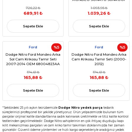
AYAĞI (2001 - 2015)
726,22 ₺
1.093,95 ₺
689,91 ₺
1.039,26 ₺
Sepete Ekle
Sepete Ekle
Ford
%5
Ford
%5
Dodge Nitro Ford Mondeo Arka
Dodge Nitro Ford Mondeo Arka
Sol Cam Krikosu Tamir Seti
Cam Krikosu Tamir Seti (2000-
2007-2014 OEM 68004823AA
2012)
1521743
174,61 ₺
174,61 ₺
165,88 ₺
165,88 ₺
Sepete Ekle
Sepete Ekle
"Sektördeki 25 yılı aşkın tecrübemizle
Dodge Nitro yedek parça
tedarik
süreçlerinizi profesyonel bir şekilde yönetiyoruz. Ürün yelpazemizde bulunan tüm
parçalar orijinal kalite standartlarına sadık kalınarak üretilmekte ve titiz kalite kontrol
testlerinden geçirilmektedir. Dodge Nitro sahiplerinin en çok ihtiyaç duyduğu kapı
kilit mekanizması parçaları ve cam kriko tamir takımları stoklarımızda her zaman
günceldir. Güvenli ödeme yöntemleri ve hızlı kargo seçenekleriyle aradığınız yedek