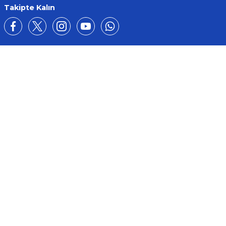
Takipte Kalın
Üyelik
Kurumsal
Alışveriş
BİZE ULAŞIN
0212 649 81 82
0535 962 32 25
avrupaplastik@hotmail.com
İletişim Bilgilerimiz
Google Harita