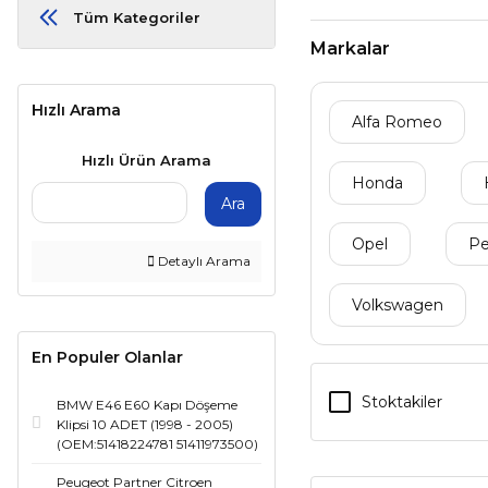
Tüm Kategoriler
Markalar
Hızlı Arama
Alfa Romeo
Hızlı Ürün Arama
Honda
Ara
Opel
Pe
Detaylı Arama
Volkswagen
En Populer Olanlar
Stoktakiler
BMW E46 E60 Kapı Döşeme
Klipsi 10 ADET (1998 - 2005)
(OEM:51418224781 51411973500)
Peugeot Partner Citroen