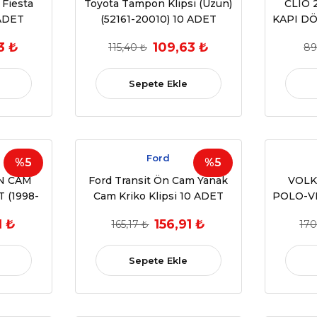
 Fiesta
Toyota Tampon Klipsi (Uzun)
CLIO 
 ADET
(52161-20010) 10 ADET
KAPI DÖ
007932,W703915SSYYB6)
(OE
3 ₺
109,63 ₺
115,40 ₺
89
Sepete Ekle
Ford
%5
%5
N CAM
Ford Transit Ön Cam Yanak
VOLK
T (1998-
Cam Kriko Klipsi 10 ADET
POLO-V
9907
KL
1 ₺
156,91 ₺
165,17 ₺
170
(OEM:1
Sepete Ekle