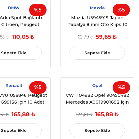
BMW
Mazda
%5
%5
rka Spot Bağlantı
Mazda U3945919 Japon
i Citroën, Peugeot,
Papatya 8 mm Oto Klips 10
nault 10 ADET
adet (1998-2003)
110,05 ₺
59,65 ₺
,85 ₺
62,79 ₺
565.40, 7701049270)
(OEM:90657SA60030, 86590-
28000, 91059-FC050)
Sepete Ekle
Sepete Ekle
Renault
Opel
%5
%5
 7701056846 Peugeot
VW 1104882 Opel 90450482
 6991S6 İçin 10 Adet
Mercedes A0019901692 için
Kapı Döşeme Klipsi
10 Adet Klips
165,88 ₺
165,88 ₺
,61 ₺
174,61 ₺
7701056846,6991S6)
Sepete Ekle
Sepete Ekle