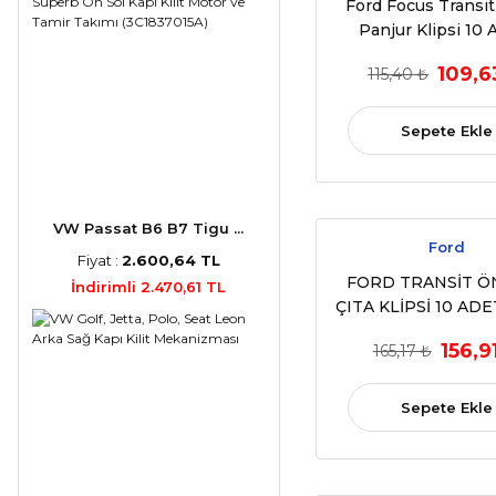
Ford Focus Transit
Panjur Klipsi 10
(OEM:96SG16K262,1
109,6
115,40 ₺
Sepete Ekle
VW Passat B6 B7 Tigu ...
Ford
Fiyat :
2.600,64 TL
FORD TRANSİT Ö
İndirimli 2.470,61 TL
ÇITA KLİPSİ 10 ADE
2015) (OEM: 406
156,9
165,17 ₺
UYUMLU)
Sepete Ekle