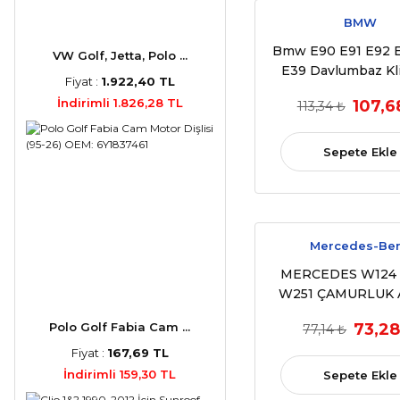
BMW
Bmw E90 E91 E92 
VW Golf, Jetta, Polo ...
E39 Davlumbaz Kli
Fiyat :
1.922,40 TL
ADET (1998-2005) (O
İndirimli 1.826,28 TL
107,6
113,34 ₺
Sepete Ekle
Mercedes-Be
MERCEDES W124
W251 ÇAMURLUK 
KLİPSİ (1984 - 1
73,28
Polo Golf Fabia Cam ...
77,14 ₺
(OEM:A1249900
Fiyat :
167,69 TL
İndirimli 159,30 TL
Sepete Ekle