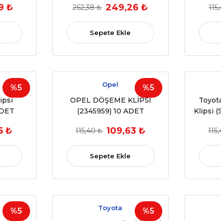
9 ₺
249,26 ₺
262,38 ₺
115
5.53,
A2118100020
L6)
Sepete Ekle
Opel
%5
%5
ipsi
OPEL DÖŞEME KLİPSİ
Toyot
ADET
(2345959) 10 ADET
Klipsi 
(OEM:2345959,90457899,1008086)
10 ADE
5 ₺
109,63 ₺
115,40 ₺
115
(OEM
Sepete Ekle
Toyota
%5
%5