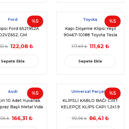
Ford
Toyota
%5
%5
Klipsi Ford 6521952A
Kapı Döşeme Klipsi Yeşil
D2VZ652, GM
90467-10188 Toyota Tesla
51,16607593 10 ADET
101181300A 10 ADET
122,08 ₺
111,62 ₺
,51 ₺
117,49 ₺
Sepete Ekle
Sepete Ekle
Audi
Universal Parçalar
%5
%5
çin 10 Adet Yuvarlak
KLİPSLİ KABLO BAĞI CIRT
apraz Başlı Metal Vida
KELEPÇE KLİPS CAPI 1,2x1,9
ipsi (2000-2017)
BOYU 10 CM NO 6 10 ADET
166,31 ₺
86,41 ₺
,06 ₺
90,96 ₺
0159-60488,025067)