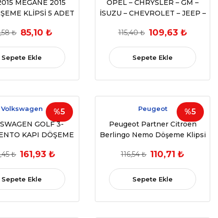
2015 MEGANE 2015
OPEL – CHRYSLER – GM –
ŞEME KLİPSİ 5 ADET
İSUZU – CHEVROLET – JEEP –
M:12778,9345ZN)
OPEL VECTRA TAMPON
85,10 ₺
109,63 ₺
,58 ₺
115,40 ₺
KLİPSİ 10 ADET
Sepete Ekle
Sepete Ekle
Volkswagen
Peugeot
%5
%5
SWAGEN GOLF 3-
Peugeot Partner Citroen
ENTO KAPI DÖŞEME
Berlingo Nemo Döşeme Klipsi
İPSİ (1991-1998)
10 adet
161,93 ₺
110,71 ₺
,45 ₺
116,54 ₺
H0868243B) 5 ADET
Sepete Ekle
Sepete Ekle