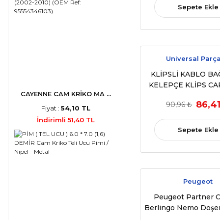
Sepete Ekle
Universal Parça
KLİPSLİ KABLO BA
KELEPÇE KLİPS CAP
CAYENNE CAM KRİKO MA ...
BOYU 19 CM NO 4 
86,4
90,96 ₺
Fiyat :
54,10 TL
İndirimli 51,40 TL
Sepete Ekle
Peugeot
Peugeot Partner C
Berlingo Nemo Döşem
10 ADET (1996-2