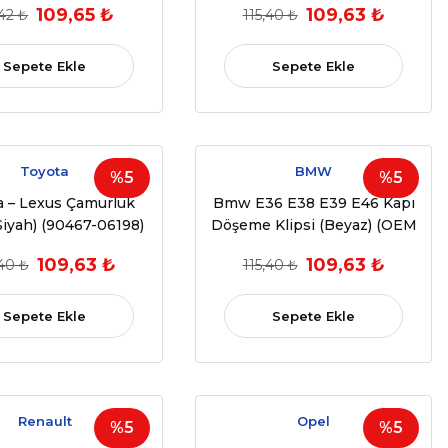
109,65 ₺
109,63 ₺
,42 ₺
115,40 ₺
Sepete Ekle
Sepete Ekle
Toyota
BMW
%5
%5
a – Lexus Çamurluk
Bmw E36 E38 E39 E46 Kapı
(Siyah) (90467-06198)
Döşeme Klipsi (Beyaz) (OEM
T(OEM:85506-4A000)
:51411973500) 10 ADET
109,63 ₺
109,63 ₺
,40 ₺
115,40 ₺
:91524-Se0-003)
Sepete Ekle
Sepete Ekle
Renault
Opel
%5
%5