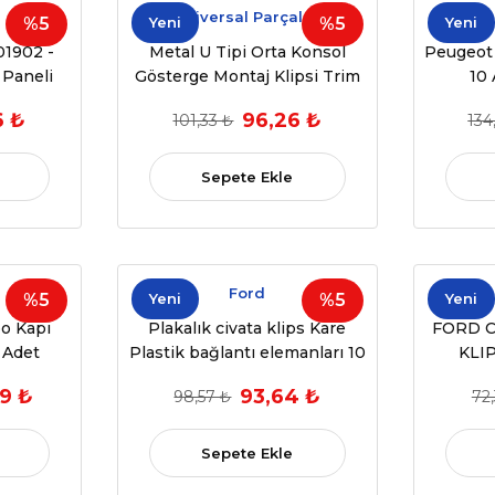
Universal Parçalar
%5
Yeni
%5
Yeni
1902 -
Metal U Tipi Orta Konsol
Peugeot 
 Paneli
Gösterge Montaj Klipsi Trim
10
10 ADET
Paneli (10 Adet)
6 ₺
96,26 ₺
101,33 ₺
134
Sepete Ekle
Ford
%5
Yeni
%5
Yeni
po Kapı
Plakalık civata klips Kare
FORD 
 Adet
Plastik bağlantı elemanları 10
KLIP
adet
9 ₺
93,64 ₺
98,57 ₺
72
Sepete Ekle