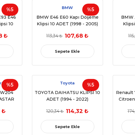
BMW
%5
%5
E93 E46
BMW E46 E60 Kapı Döşeme
BMW A
psi 10
Klipsi 10 ADET (1998 - 2005)
Klips
EM:...)
(OEM:51418224781
Re
8 ₺
107,68 ₺
113,34 ₺
115
51411973500)
(OEM:8
Sepete Ekle
nz
Toyota
%5
%5
 W204
TOYOTA DAIHATSU KLİPSİ 10
Renault
ASTAR
ADET (1994 - 2022)
Citroen
997)
(OEM:90467-07201 , B092-51-
Mavi 
 ₺
114,32 ₺
120,34 ₺
174
492)
833)
(OEM: 
Sepete Ekle