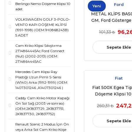
Berlingo Nemo Döşeme Klipsi 10
Ford
Yeni
adet
METAL KLİPS BAS0
VOLKSWAGEN GOLF 3-POLO-
GM, Ford Gösterge
VENTO KAPI DÖŞEME KLİPSİ
Somunu (11034PK) 
(1991-1998) (OEM:1H0868243B)
96,2
101,33 ₺
5 ADET
Cam Kriko Klipsi Sıkıştırma
Sepete Ekle
2T14864445Ac Ford Connect
(Nut) (2002-2013) (OEM:
2T14864445AC
Mercedes Cam Klipsi Ray
Plastiği Uzun Pimli S-Serisi
Fiat
(W140) Arka (1992-1999) (OEM:
Fiat 500X Egea Ti
1407301246 ,A1407301246 )
Döşeme Klipsi 10
Caddy Cam Kriko Motor Kapağı
Ön Sol Sağ (2003 ve sonrası)
247,2
260,31 ₺
(OEM:2K1837729, 2K1837751,
2K1837730, 2K1837752)
Sepete Ekle
Renault Scenic 2 Modus İçin Ön
veya Arka Sol Cam Kriko Köşe