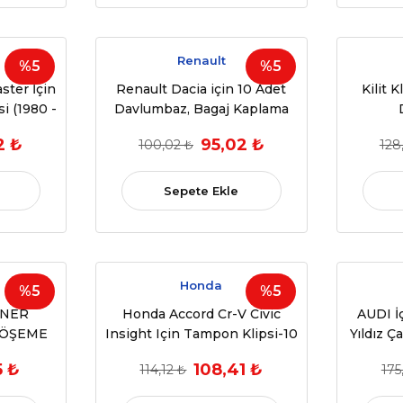
Renault
%5
%5
ster İçin
Renault Dacia için 10 Adet
Kilit 
i (1980 -
Davlumbaz, Bagaj Kaplama
081054)
Klipsi (OEM:7703081056)
981532
2 ₺
95,02 ₺
100,02 ₺
128
Sepete Ekle
Honda
%5
%5
TNER
Honda Accord Cr-V Civic
AUDI İ
DÖŞEME
Insight Için Tampon Klipsi-10
Yıldız Ç
08-...)
Adet (1997-2011) (OEM:91503-
Kl
5 ₺
108,41 ₺
114,12 ₺
175
41PF )
SZ3-003)
(OEM:9