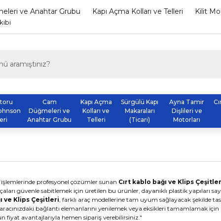
leri ve Anahtar Grubu
Kapı Açma Kolları ve Telleri
Kilit M
kibi
otoru
Cam
Kapı Açma
Sürgülü Kapı
Ayna Tamir
Cı
ohnson
Düğmeleri ve
Kolları ve
Makaraları
Dişlileri ve
eri
Anahtar Grubu
Telleri
(Ticari)
Motorları
 işlemlerinde profesyonel çözümler sunan
Cırt kablo bağı ve Klips Çeşitler
aları güvenle sabitlemek için üretilen bu ürünler, dayanıklı plastik yapılar
ı ve Klips Çeşitleri
, farklı araç modellerine tam uyum sağlayacak şekilde tas
iz de aracınızdaki bağlantı elemanlarını yenilemek veya eksikleri tamamlamak için
fiyat avantajlarıyla hemen sipariş verebilirsiniz."