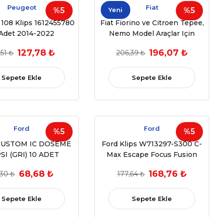
Peugeot
Fiat
%5
Yeni
%5
108 Klips 1612455780
Fiat Fiorino ve Citroen Tepee,
 Adet 2014-2022
Nemo Model Araçlar Için
Öndirek Çıta Klipsi. 10 Adet
127,78 ₺
196,07 ₺
,51 ₺
206,39 ₺
Sepete Ekle
Sepete Ekle
Ford
Ford
%5
%5
CUSTOM IC DOSEME
Ford Klips W713297-S300 C-
SI (GRI) 10 ADET
Max Escape Focus Fusion
Volvo 10 Adet Kapı Döşeme
68,68 ₺
168,76 ₺
,30 ₺
177,64 ₺
Paneli Tutucu Klipsi
Sepete Ekle
Sepete Ekle