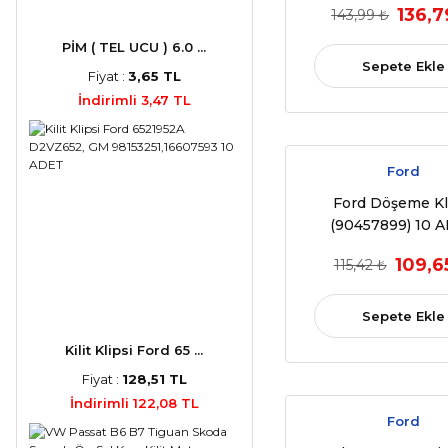
136,7
143,99 ₺
(OEM:6991.Y8, 856
6991.S6, 6991.
PİM ( TEL UCU ) 6.0 ...
Sepete Ekle
Fiyat :
3,65 TL
İndirimli 3,47 TL
Ford
Ford Döşeme Kl
(90457899) 10 
109,6
115,42 ₺
Sepete Ekle
Kilit Klipsi Ford 65 ...
Fiyat :
128,51 TL
İndirimli 122,08 TL
Ford