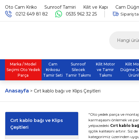
Oto Cam Kriko
Sunroof Tamiri
Kilit ve Kapı
Cam Düğme
0212 649 81 82
0535 962 32 25
Sipariş ta
Marka / Model
Cam
Sunroof
Kilit Motor
Kilit M
Seçimi Oto Yedek
Krikosu
Silecek
ve Tamir
Düğme J
Parça
Tamir Seti
Tamir Takımı
Takımı
Ürünl
Anasayfa
Cırt kablo bağı ve Klips Çeşitleri
"Oto yedek parça ve montaj
Cırt kablo bağı ve Klips
karmaşasını önlemek ve parç
yelpazedeki
Cırt kablo bağ
Çeşitleri
işçilik kalitesini artırır. S
kategorimiz üzerinden uygun 