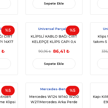
Sepete Ekle
lar
Universal Parçalar
Un
%5
%5
ĞI CIRT
KLİPSLİ KABLO BAĞI CIRT
Klips
I 14X17
KELEPÇE KLİPS CAPI 0,4
takımı 5
10 ADET
BOYU 18 CM NO 4 10 ADET
1 ₺
86,41 ₺
90,96 ₺
336
Sepete Ekle
Mercedes-Benz
%5
%5
ıtroen
Mercedes W124 W140 W210
Kapı Kil
e Klipsi
W211Mercedes Arka Perde
E9
008)
Plastiği (1991-1998) OEM: