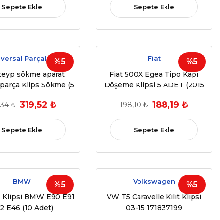
Sepete Ekle
Sepete Ekle
iversal Parçalar
Fiat
%5
%5
 teyp sökme aparat
Fiat 500X Egea Tipo Kapı
 parça Klips Sökme (5
Döşeme Klipsi 5 ADET (2015
Parça)
ve sonrası) (OEM:71775794,
319,52 ₺
188,19 ₺
,34 ₺
198,10 ₺
156094200)
Sepete Ekle
Sepete Ekle
BMW
Volkswagen
%5
%5
it Klipsi BMW E90 E91
VW T5 Caravelle Kilit Klipsi
2 E46 (10 Adet)
03-15 171837199