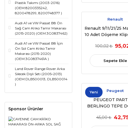
Plastik Takımı (2003-2016)
(OEM:8200335242,
8200478299, 8200748377 )
Renault
Audi A1 ve VW Passat B8 Ön
Renault 9/11/21/25 Ma
Sağ Cam Kriko Tamir Makarası
(2015-2020) (OEM:3G0837462)
10 Adet Döşeme Klips
2000) (OEM: 7703
Audi A1 ve VW Passat B8 İçin
95,0
100,02 ₺
Ön Sol Cam Kriko Tamir
Makarası (2015-2020)
(OEM:3G0837461A )
Sepete Ekle
Land Rover Range Rover Arka
Silecek Dişli Seti (2005–2013)
(OEM:DLB500013, DLB500014
)
Peugeot
Yeni
PEUGEOT PAR
BERLİNGO TEPE 
Sponsor Ürünler
KLİPSİ 10 ADET (20
42,7
45,00 ₺
(OEM:6991.Y8, 93