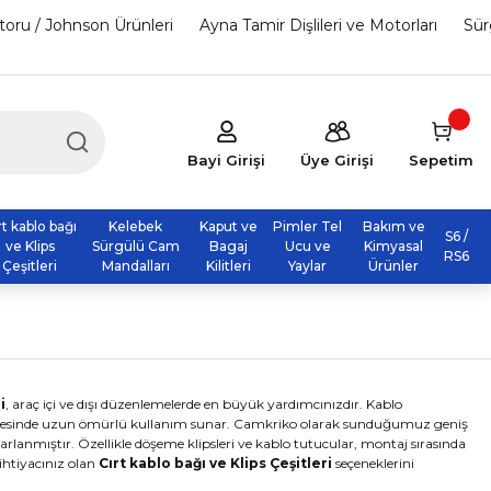
otoru / Johnson Ürünleri
Ayna Tamir Dişlileri ve Motorları
Sür
Bayi Girişi
Üye Girişi
Sepetim
rt kablo bağı
Kelebek
Kaput ve
Pimler Tel
Bakım ve
S6 /
ve Klips
Sürgülü Cam
Bagaj
Ucu ve
Kimyasal
RS6
Çeşitleri
Mandalları
Kilitleri
Yaylar
Ürünler
i
, araç içi ve dışı düzenlemelerde en büyük yardımcınızdır. Kablo
ı sayesinde uzun ömürlü kullanım sunar. Camkriko olarak sunduğumuz geniş
arlanmıştır. Özellikle döşeme klipsleri ve kablo tutucular, montaj sırasında
 ihtiyacınız olan
Cırt kablo bağı ve Klips Çeşitleri
seçeneklerini