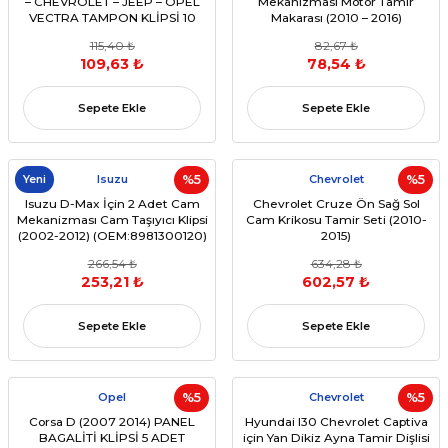
– CHEVROLET – JEEP – OPEL
Mekanizması Motor Tamir
VECTRA TAMPON KLİPSİ 10
Makarası (2010 – 2016)
ADET
(OEM:95382556, 95919259,
115,40 ₺
82,67 ₺
95226746)
109,63 ₺
78,54 ₺
Sepete Ekle
Sepete Ekle
Yeni
Isuzu
%5
Chevrolet
%5
Isuzu D-Max İçin 2 Adet Cam
Chevrolet Cruze Ön Sağ Sol
Mekanizması Cam Taşıyıcı Klipsi
Cam Krikosu Tamir Seti (2010-
(2002-2012) (OEM:8981300120)
2015)
266,54 ₺
634,28 ₺
253,21 ₺
602,57 ₺
Sepete Ekle
Sepete Ekle
Opel
%5
Chevrolet
%5
Corsa D (2007 2014) PANEL
Hyundai I30 Chevrolet Captiva
BAGALİTİ KLİPSİ 5 ADET
için Yan Dikiz Ayna Tamir Dişlisi