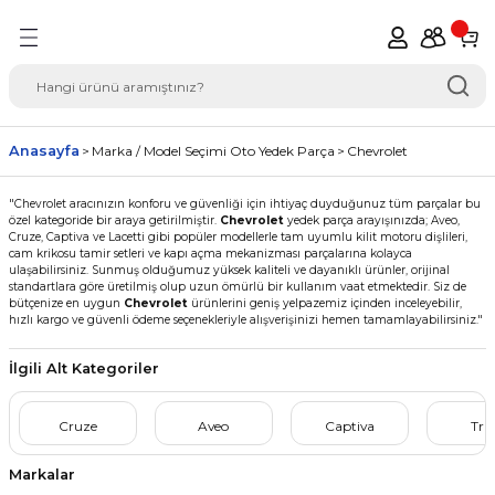
Geri Dön
del Seçimi Oto Yedek
Anasayfa
Marka / Model Seçimi Oto Yedek Parça
Chevrolet
"Chevrolet aracınızın konforu ve güvenliği için ihtiyaç duyduğunuz tüm parçalar bu
özel kategoride bir araya getirilmiştir.
Chevrolet
yedek parça arayışınızda; Aveo,
Cruze, Captiva ve Lacetti gibi popüler modellerle tam uyumlu kilit motoru dişlileri,
cam krikosu tamir setleri ve kapı açma mekanizması parçalarına kolayca
ulaşabilirsiniz. Sunmuş olduğumuz yüksek kaliteli ve dayanıklı ürünler, orijinal
standartlara göre üretilmiş olup uzun ömürlü bir kullanım vaat etmektedir. Siz de
bütçenize en uygun
Chevrolet
ürünlerini geniş yelpazemiz içinden inceleyebilir,
hızlı kargo ve güvenli ödeme seçenekleriyle alışverişinizi hemen tamamlayabilirsiniz."
İlgili Alt Kategoriler
Cruze
Aveo
Captiva
Tra
Markalar