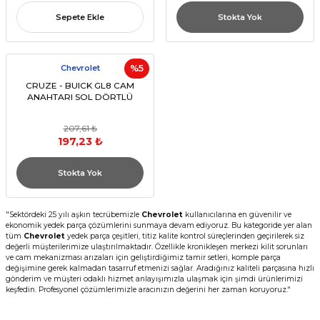
Sepete Ekle
Stokta Yok
Chevrolet
%5
CRUZE - BUICK GL8 CAM
ANAHTARI SOL DÖRTLÜ
207,61 ₺
197,23 ₺
Stokta Yok
"Sektördeki 25 yılı aşkın tecrübemizle
Chevrolet
kullanıcılarına en güvenilir ve
ekonomik yedek parça çözümlerini sunmaya devam ediyoruz. Bu kategoride yer alan
tüm
Chevrolet
yedek parça çeşitleri, titiz kalite kontrol süreçlerinden geçirilerek siz
değerli müşterilerimize ulaştırılmaktadır. Özellikle kronikleşen merkezi kilit sorunları
ve cam mekanizması arızaları için geliştirdiğimiz tamir setleri, komple parça
değişimine gerek kalmadan tasarruf etmenizi sağlar. Aradığınız kaliteli parçasına hızlı
gönderim ve müşteri odaklı hizmet anlayışımızla ulaşmak için şimdi ürünlerimizi
keşfedin. Profesyonel çözümlerimizle aracınızın değerini her zaman koruyoruz."