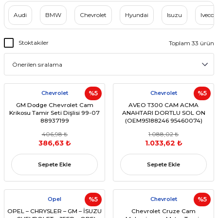
Audi
BMW
Chevrolet
Hyundai
Isuzu
Iveco
Stoktakiler
Toplam 33 ürün
Chevrolet
%5
Chevrolet
%5
GM Dodge Chevrolet Cam
AVEO T300 CAM ACMA
Krikosu Tamir Seti Dişlisi 99-07
ANAHTARI DORTLU SOL ON
88937199
(OEM95188246 95460074)
406,98 ₺
1.088,02 ₺
386,63 ₺
1.033,62 ₺
Sepete Ekle
Sepete Ekle
Opel
%5
Chevrolet
%5
OPEL – CHRYSLER – GM – İSUZU
Chevrolet Cruze Cam