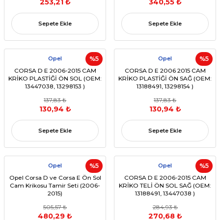
253,21 ₺
340,55 ₺
Sepete Ekle
Sepete Ekle
Opel
%5
Opel
%5
CORSA D E 2006-2015 CAM
CORSA D E 2006 2015 CAM
KRİKO PLASTİĞİ ÖN SOL (OEM:
KRİKO PLASTİĞİ ÖN SAĞ (OEM:
13447038, 13298153 )
13188491, 13298154 )
137,83 ₺
137,83 ₺
130,94 ₺
130,94 ₺
Sepete Ekle
Sepete Ekle
Opel
%5
Opel
%5
Opel Corsa D ve Corsa E Ön Sol
CORSA D E 2006-2015 CAM
Cam Krikosu Tamir Seti (2006-
KRİKO TELİ ÖN SOL SAĞ (OEM:
2015)
13188491, 13447038 )
505,57 ₺
284,93 ₺
480,29 ₺
270,68 ₺