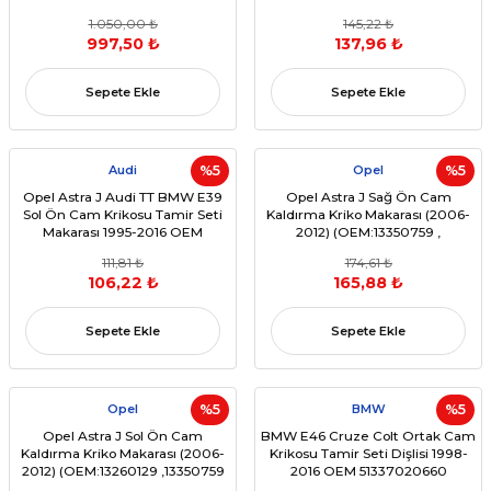
13350759
1.050,00 ₺
145,22 ₺
997,50 ₺
137,96 ₺
Sepete Ekle
Sepete Ekle
Audi
%5
Opel
%5
Opel Astra J Audi TT BMW E39
Opel Astra J Sağ Ön Cam
Sol Ön Cam Krikosu Tamir Seti
Kaldırma Kriko Makarası (2006-
Makarası 1995-2016 OEM
2012) (OEM:13350759 ,
13350758
13260129,13188491, 13298154)
111,81 ₺
174,61 ₺
106,22 ₺
165,88 ₺
Sepete Ekle
Sepete Ekle
Opel
%5
BMW
%5
Opel Astra J Sol Ön Cam
BMW E46 Cruze Colt Ortak Cam
Kaldırma Kriko Makarası (2006-
Krikosu Tamir Seti Dişlisi 1998-
2012) (OEM:13260129 ,13350759
2016 OEM 51337020660
,13188491 ,13298154 )
95382556