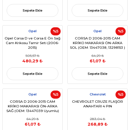
Sepete Ekle
Sepete Ekle
Opel
%5
Opel
%5
Opel Corsa D ve Corsa E Ön Sağ
CORSA D 2006-2015 CAM
Cam Krikosu Tamir Seti (2006-
KRİKO MAKARASI ÖN-ARKA
2015)
SOL (OEM: 13447038, 13298153 )
505,57 ₺
64,29 ₺
480,29 ₺
61,07 ₺
Sepete Ekle
Sepete Ekle
Opel
%5
Chevrolet
%5
CORSA D 2006-2015 CAM
CHEVROLET CRUZE FLAŞÖR
KRİKO MAKARASI ÖN-ARKA
ANAHTARI 4 PIN
SAĞ (OEM: 13447039 Uyumlu)
64,29 ₺
283,04 ₺
61,07 ₺
268,89 ₺