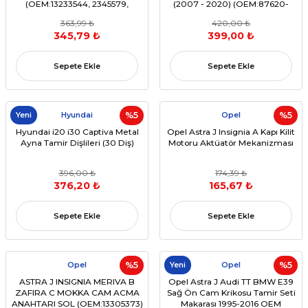
(OEM:13233544, 2345579,
(2007 - 2020) (OEM:87620-
13301817, 39201660)
1J300, 95146223)
363,99 ₺
420,00 ₺
345,79 ₺
399,00 ₺
Sepete Ekle
Sepete Ekle
Yeni
Hyundai
%5
Opel
%5
Hyundai i20 i30 Captiva Metal
Opel Astra J Insignia A Kapı Kilit
Ayna Tamir Dişlileri (30 Diş)
Motoru Aktüatör Mekanizması
396,00 ₺
174,39 ₺
376,20 ₺
165,67 ₺
Sepete Ekle
Sepete Ekle
Opel
%5
Yeni
Opel
%5
ASTRA J INSIGNIA MERIVA B
Opel Astra J Audi TT BMW E39
ZAFIRA C MOKKA CAM ACMA
Sağ Ön Cam Krikosu Tamir Seti
ANAHTARI SOL (OEM:13305373)
Makarası 1995-2016 OEM