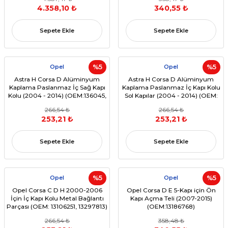
4.358,10 ₺
340,55 ₺
Sepete Ekle
Sepete Ekle
Opel
%5
Opel
%5
Astra H Corsa D Alüminyum
Astra H Corsa D Alüminyum
Kaplama Paslanmaz İç Sağ Kapı
Kaplama Paslanmaz İç Kapı Kolu
Kolu (2004 - 2014) (OEM:136045,
Sol Kapılar (2004 - 2014) (OEM:
13297814)
136044, 13297813)
266,54 ₺
266,54 ₺
253,21 ₺
253,21 ₺
Sepete Ekle
Sepete Ekle
Opel
%5
Opel
%5
Opel Corsa C D H 2000-2006
Opel Corsa D E 5-Kapı için Ön
İçin İç Kapı Kolu Metal Bağlantı
Kapı Açma Teli (2007-2015)
Parçası (OEM: 13106251, 13297813)
(OEM:13186768)
266,54 ₺
358,48 ₺