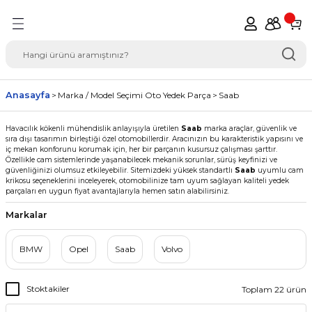
Geri Dön
del Seçimi Oto Yedek
Anasayfa
Marka / Model Seçimi Oto Yedek Parça
Saab
Havacılık kökenli mühendislik anlayışıyla üretilen
Saab
marka araçlar, güvenlik ve
sıra dışı tasarımın birleştiği özel otomobillerdir. Aracınızın bu karakteristik yapısını ve
iç mekan konforunu korumak için, her bir parçanın kusursuz çalışması şarttır.
Özellikle cam sistemlerinde yaşanabilecek mekanik sorunlar, sürüş keyfinizi ve
güvenliğinizi olumsuz etkileyebilir. Sitemizdeki yüksek standartlı
Saab
uyumlu cam
krikosu seçeneklerini inceleyerek, otomobilinize tam uyum sağlayan kaliteli yedek
parçaları en uygun fiyat avantajlarıyla hemen satın alabilirsiniz.
Markalar
BMW
Opel
Saab
Volvo
Stoktakiler
Toplam 22 ürün