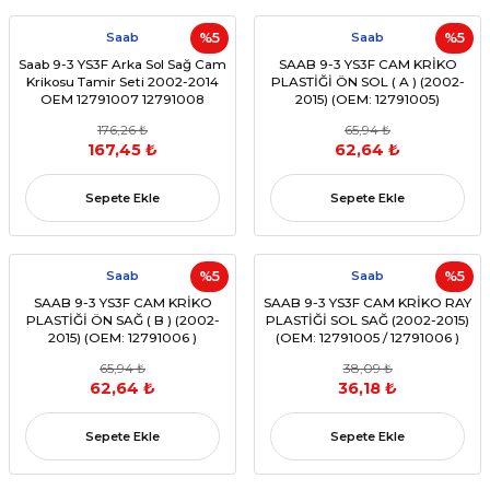
Saab
%5
Saab
%5
Saab 9-3 YS3F Arka Sol Sağ Cam
SAAB 9-3 YS3F CAM KRİKO
Krikosu Tamir Seti 2002-2014
PLASTİĞİ ÖN SOL ( A ) (2002-
OEM 12791007 12791008
2015) (OEM: 12791005)
Uyumlu
176,26 ₺
65,94 ₺
167,45 ₺
62,64 ₺
Sepete Ekle
Sepete Ekle
Saab
%5
Saab
%5
SAAB 9-3 YS3F CAM KRİKO
SAAB 9-3 YS3F CAM KRİKO RAY
PLASTİĞİ ÖN SAĞ ( B ) (2002-
PLASTİĞİ SOL SAĞ (2002-2015)
2015) (OEM: 12791006 )
(OEM: 12791005 / 12791006 )
65,94 ₺
38,09 ₺
62,64 ₺
36,18 ₺
Sepete Ekle
Sepete Ekle