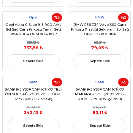
Opel
%5
BMW
%5
Opel Astra G Saab 9-3 900 Arka
BMW E36 E34 Volvo S60 Cam
Sol Sağ Cam Krikosu Tamir Seti
Krikosu Plastiği Sekmanlı Sol Sağ
1994-2004 OEM 90521877
OEM 51321938884
351,13 ₺
83,21 ₺
333,58 ₺
79,05 ₺
Sepete Ekle
Sepete Ekle
Saab
%5
Saab
%5
SAAB 9-3 YS3F CAM KRİKO TELİ
SAAB 9-3 YS3F CAM KRİKO
ÖN SOL SAĞ (2002-2015) (OEM:
MAKARASI SOL (2002-2015)
12772035 / 12772036)
(OEM: 12791005 Uyumlu)
360,13 ₺
84,33 ₺
342,13 ₺
80,11 ₺
Sepete Ekle
Sepete Ekle