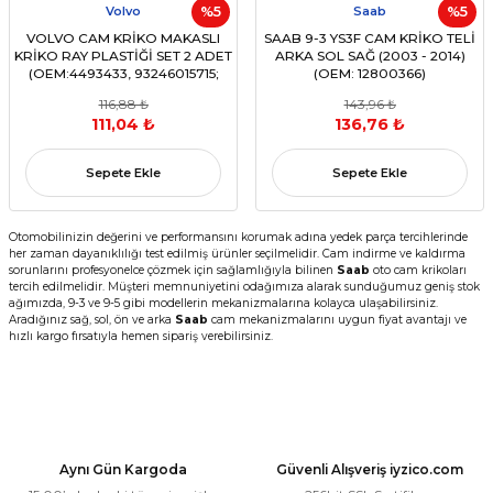
Volvo
%5
Saab
%5
VOLVO CAM KRİKO MAKASLI
SAAB 9-3 YS3F CAM KRİKO TELİ
KRİKO RAY PLASTİĞİ SET 2 ADET
ARKA SOL SAĞ (2003 - 2014)
(OEM:4493433, 93246015715;
(OEM: 12800366)
9152606, 6817147, 6817140 )
116,88 ₺
143,96 ₺
111,04 ₺
136,76 ₺
Sepete Ekle
Sepete Ekle
Otomobilinizin değerini ve performansını korumak adına yedek parça tercihlerinde
her zaman dayanıklılığı test edilmiş ürünler seçilmelidir. Cam indirme ve kaldırma
sorunlarını profesyonelce çözmek için sağlamlığıyla bilinen
Saab
oto cam krikoları
tercih edilmelidir. Müşteri memnuniyetini odağımıza alarak sunduğumuz geniş stok
ağımızda, 9-3 ve 9-5 gibi modellerin mekanizmalarına kolayca ulaşabilirsiniz.
Aradığınız sağ, sol, ön ve arka
Saab
cam mekanizmalarını uygun fiyat avantajı ve
hızlı kargo fırsatıyla hemen sipariş verebilirsiniz.
Aynı Gün Kargoda
Güvenli Alışveriş iyzico.com