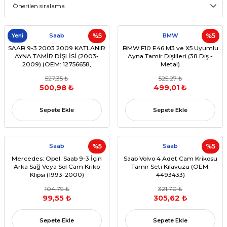
Yeni
Saab
%5
BMW
%5
SAAB 9-3 2003 2009 KATLANIR
BMW F10 E46 M3 ve X5 Uyumlu
AYNA TAMİR DİŞLİSİ (2003-
Ayna Tamir Dişlileri (38 Diş -
2009) (OEM: 12756658,
Metal)
12756659.)
527,35 ₺
525,27 ₺
500,98 ₺
499,01 ₺
Sepete Ekle
Sepete Ekle
Saab
%5
Saab
%5
Mercedes: Opel: Saab 9-3 İçin
Saab Volvo 4 Adet Cam Krikosu
Arka Sağ Veya Sol Cam Kriko
Tamir Seti Kılavuzu (OEM:
Klipsi (1993-2000)
4493433)
(OEM:2107301646, A2107301646
104,79 ₺
321,70 ₺
,90520230, 90464336)
99,55 ₺
305,62 ₺
Sepete Ekle
Sepete Ekle