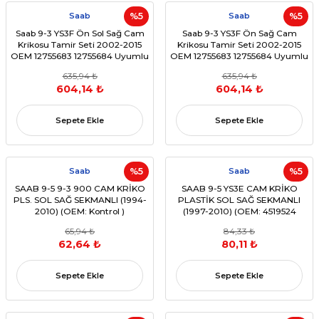
Saab
%5
Saab
%5
Saab 9-3 YS3F Ön Sol Sağ Cam
Saab 9-3 YS3F Ön Sağ Cam
Krikosu Tamir Seti 2002-2015
Krikosu Tamir Seti 2002-2015
OEM 12755683 12755684 Uyumlu
OEM 12755683 12755684 Uyumlu
635,94 ₺
635,94 ₺
604,14 ₺
604,14 ₺
Sepete Ekle
Sepete Ekle
Saab
%5
Saab
%5
SAAB 9-5 9-3 900 CAM KRİKO
SAAB 9-5 YS3E CAM KRİKO
PLS. SOL SAĞ SEKMANLI (1994-
PLASTİK SOL SAĞ SEKMANLI
2010) (OEM: Kontrol )
(1997-2010) (OEM: 4519524
Uyumlu)
65,94 ₺
84,33 ₺
62,64 ₺
80,11 ₺
Sepete Ekle
Sepete Ekle