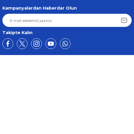
Kampanyalardan Haberdar Olun
Takipte Kalın
Üyelik
Kurumsal
Alışveriş
BİZE ULAŞIN
0212 649 81 82