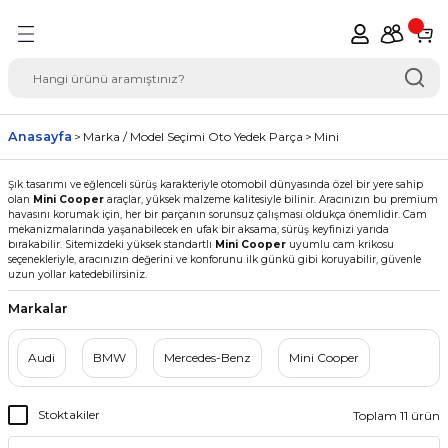
Geri Dön
del Seçimi Oto Yedek
Anasayfa
Marka / Model Seçimi Oto Yedek Parça
Mini
Şık tasarımı ve eğlenceli sürüş karakteriyle otomobil dünyasında özel bir yere sahip
olan
Mini Cooper
araçlar, yüksek malzeme kalitesiyle bilinir. Aracınızın bu premium
havasını korumak için, her bir parçanın sorunsuz çalışması oldukça önemlidir. Cam
mekanizmalarında yaşanabilecek en ufak bir aksama, sürüş keyfinizi yarıda
bırakabilir. Sitemizdeki yüksek standartlı
Mini Cooper
uyumlu cam krikosu
seçenekleriyle, aracınızın değerini ve konforunu ilk günkü gibi koruyabilir, güvenle
uzun yollar katedebilirsiniz.
Markalar
Audi
BMW
Mercedes-Benz
Mini Cooper
Stoktakiler
Toplam 11 ürün