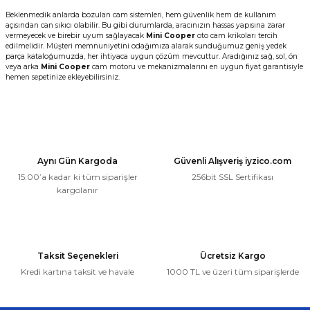
Beklenmedik anlarda bozulan cam sistemleri, hem güvenlik hem de kullanım
açısından can sıkıcı olabilir. Bu gibi durumlarda, aracınızın hassas yapısına zarar
vermeyecek ve birebir uyum sağlayacak
Mini Cooper
oto cam krikoları tercih
edilmelidir. Müşteri memnuniyetini odağımıza alarak sunduğumuz geniş yedek
parça kataloğumuzda, her ihtiyaca uygun çözüm mevcuttur. Aradığınız sağ, sol, ön
veya arka
Mini Cooper
cam motoru ve mekanizmalarını en uygun fiyat garantisiyle
hemen sepetinize ekleyebilirsiniz.
Aynı Gün Kargoda
Güvenli Alışveriş iyzico.com
15:00’a kadar ki tüm siparişler
256bit SSL Sertifikası
kargolanır
Taksit Seçenekleri
Ücretsiz Kargo
Kredi kartına taksit ve havale
1000 TL ve üzeri tüm siparişlerde