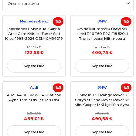
Mercedes-Benz
%5
BMW
%5
Mercedes BMW Audi Cabrio
Gövde kilit motoru BMW 5/7
Arka Cam Krikosu Tamir Seti
serisi E46 E60 E90 F18 520LI
Klipsi 1998-2026 OEM-CAB4019
Trunk li bagaj kilit motoru
128,98 ₺
421,84 ₺
122,53 ₺
400,75 ₺
Sepete Ekle
Sepete Ekle
Audi
%5
BMW
%5
Audi A4 B8 BMW E46 Katlanır
BMW X5 E53 Range Rover 3
Ayna Tamir Dişlileri (38 Diş)
Chrysler Land Rover Rover 75
Mini Cooper MK1 İçin Yan Ayna
Katlanır Motoru
525,27 ₺
516,40 ₺
499,01 ₺
490,58 ₺
Sepete Ekle
Sepete Ekle