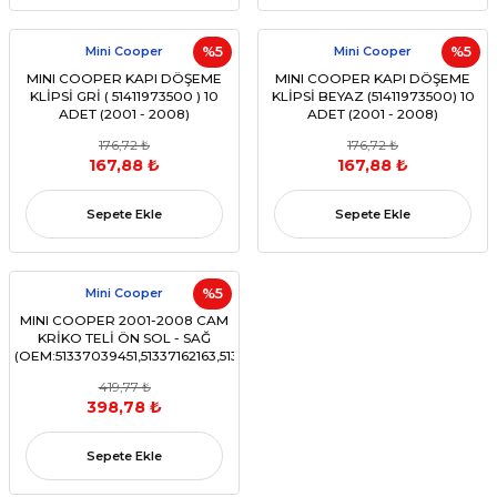
Mini Cooper
%5
Mini Cooper
%5
MINI COOPER KAPI DÖŞEME
MINI COOPER KAPI DÖŞEME
KLİPSİ GRİ ( 51411973500 ) 10
KLİPSİ BEYAZ (51411973500) 10
ADET (2001 - 2008)
ADET (2001 - 2008)
176,72 ₺
176,72 ₺
167,88 ₺
167,88 ₺
Sepete Ekle
Sepete Ekle
Mini Cooper
%5
MINI COOPER 2001-2008 CAM
KRİKO TELİ ÖN SOL - SAĞ
(OEM:51337039451,51337162163,51337162164)
419,77 ₺
398,78 ₺
Sepete Ekle