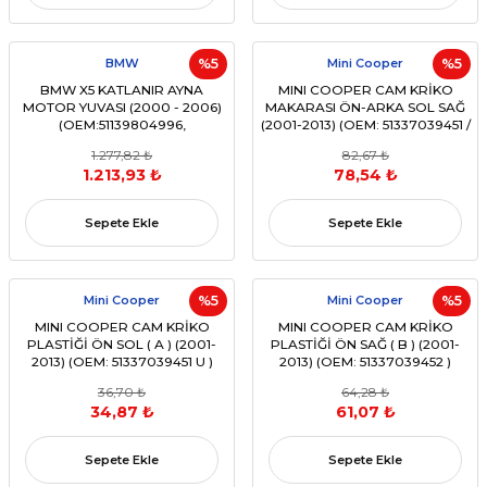
BMW
%5
Mini Cooper
%5
BMW X5 KATLANIR AYNA
MINI COOPER CAM KRİKO
MOTOR YUVASI (2000 - 2006)
MAKARASI ÖN-ARKA SOL SAĞ
(OEM:51139804996,
(2001-2013) (OEM: 51337039451 /
97000000000, 6991Z1)
51337039452 vb.)
1.277,82 ₺
82,67 ₺
1.213,93 ₺
78,54 ₺
Sepete Ekle
Sepete Ekle
Mini Cooper
%5
Mini Cooper
%5
MINI COOPER CAM KRİKO
MINI COOPER CAM KRİKO
PLASTİĞİ ÖN SOL ( A ) (2001-
PLASTİĞİ ÖN SAĞ ( B ) (2001-
2013) (OEM: 51337039451 U )
2013) (OEM: 51337039452 )
36,70 ₺
64,28 ₺
34,87 ₺
61,07 ₺
Sepete Ekle
Sepete Ekle