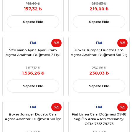
165,60 ₺
230,53 ₺
157,32 ₺
219,00 ₺
Sepete Ekle
Sepete Ekle
Fiat
%5
Fiat
%5
Vito Viano Ayna Ayarlı Cam
Boxer Jumper Ducato Cam
Açma Anahtarı Düğmesi 7 Fişli
Açma Anahtarı Düğmesi Sol Dış
1.617,12 ₺
250,56 ₺
1.536,26 ₺
238,03 ₺
Sepete Ekle
Sepete Ekle
Fiat
%5
Fiat
%5
Boxer Jumper Ducato Cam
Fiat Linea Cam Düğmesi 07-18
Açma Anahtarı Düğmesi Sol İçe
Sağ Ön Arka 4 Pin Yansanayi
OEM 735379275
250,97 ₺
235,42 ₺