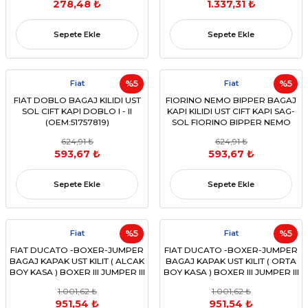
278,48 ₺
1.337,31 ₺
Sepete Ekle
Sepete Ekle
Fiat
%5
Fiat
%5
FIAT DOBLO BAGAJ KILIDI UST
FIORINO NEMO BIPPER BAGAJ
SOL CIFT KAPI DOBLO I - II
KAPI KILIDI UST CIFT KAPI SAG-
(OEM:51757819)
SOL FIORINO BIPPER NEMO
07> (OEM:1358202080)
624,91 ₺
624,91 ₺
593,67 ₺
593,67 ₺
Sepete Ekle
Sepete Ekle
Fiat
%5
Fiat
%5
FIAT DUCATO -BOXER-JUMPER
FIAT DUCATO -BOXER-JUMPER
BAGAJ KAPAK UST KILIT ( ALCAK
BAGAJ KAPAK UST KILIT ( ORTA
BOY KASA ) BOXER III JUMPER III
BOY KASA ) BOXER III JUMPER III
DUCATO III 06>
DUCATO III 06>
1.001,62 ₺
1.001,62 ₺
(OEM:1362414080)
(OEM:1362415080)
951,54 ₺
951,54 ₺