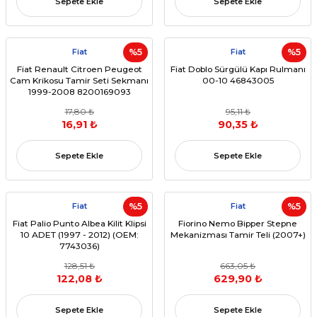
Sepete Ekle
Sepete Ekle
Fiat
%5
Fiat
%5
Fiat Renault Citroen Peugeot
Fiat Doblo Sürgülü Kapı Rulmanı
Cam Krikosu Tamir Seti Sekmanı
00-10 46843005
1999-2008 8200169093
17,80 ₺
95,11 ₺
16,91 ₺
90,35 ₺
Sepete Ekle
Sepete Ekle
Fiat
%5
Fiat
%5
Fiat Palio Punto Albea Kilit Klipsi
Fiorino Nemo Bipper Stepne
10 ADET (1997 - 2012) (OEM:
Mekanizması Tamir Teli (2007+)
7743036)
128,51 ₺
663,05 ₺
122,08 ₺
629,90 ₺
Sepete Ekle
Sepete Ekle