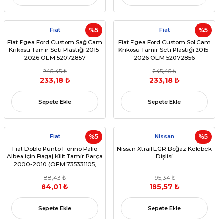
Fiat
%5
Fiat
%5
Fiat Egea Ford Custom Sağ Cam
Fiat Egea Ford Custom Sol Cam
Krikosu Tamir Seti Plastiği 2015-
Krikosu Tamir Seti Plastiği 2015-
2026 OEM 52072857
2026 OEM 52072856
245,45 ₺
245,45 ₺
233,18 ₺
233,18 ₺
Sepete Ekle
Sepete Ekle
Fiat
%5
Nissan
%5
Fiat Doblo Punto Fiorino Palio
Nissan Xtrail EGR Boğaz Kelebek
Albea için Bagaj Kilit Tamir Parça
Dişlisi
2000-2010 (OEM:735331105,
775855)
88,43 ₺
195,34 ₺
84,01 ₺
185,57 ₺
Sepete Ekle
Sepete Ekle