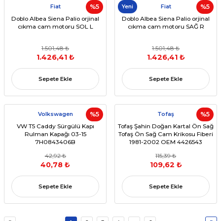
Fiat
%5
Yeni
Fiat
%5
Doblo Albea Siena Palio orjinal
Doblo Albea Siena Palio orjinal
cıkma cam motoru SOL L
cıkma cam motoru SAĞ R
1.501,48 ₺
1.501,48 ₺
1.426,41 ₺
1.426,41 ₺
Sepete Ekle
Sepete Ekle
Volkswagen
%5
Tofaş
%5
VW T5 Caddy Sürgülü Kapı
Tofaş Şahin Doğan Kartal Ön Sağ
Rulman Kapağı 03-15
Tofaş Ön Sağ Cam Krikosu Fiberi
7H0843406B
1981-2002 OEM 4426543
42,92 ₺
115,39 ₺
40,78 ₺
109,62 ₺
Sepete Ekle
Sepete Ekle