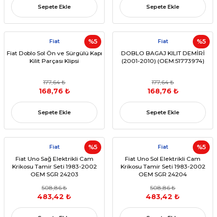
Sepete Ekle
Sepete Ekle
Fiat
%5
Fiat
%5
Fiat Doblo Sol Ön ve Sürgülü Kapı
DOBLO BAGAJ KILIT DEMİRİ
Kilit Parçası Klipsi
(2001-2010) (OEM:51773974)
177,64 ₺
177,64 ₺
168,76 ₺
168,76 ₺
Sepete Ekle
Sepete Ekle
Fiat
%5
Fiat
%5
Fiat Uno Sağ Elektrikli Cam
Fiat Uno Sol Elektrikli Cam
Krikosu Tamir Seti 1983-2002
Krikosu Tamir Seti 1983-2002
OEM SGR 24203
OEM SGR 24204
508,86 ₺
508,86 ₺
483,42 ₺
483,42 ₺