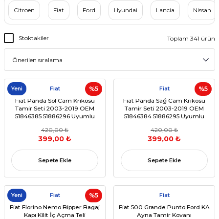
Citroen
Fiat
Ford
Hyundai
Lancia
Nissan
Stoktakiler
Toplam 341 ürün
Yeni
Fiat
%5
Fiat
%5
Fiat Panda Sol Cam Krikosu
Fiat Panda Sağ Cam Krikosu
Tamir Seti 2003-2019 OEM
Tamir Seti 2003-2019 OEM
51846385 51886296 Uyumlu
51846384 51886295 Uyumlu
420,00 ₺
420,00 ₺
399,00 ₺
399,00 ₺
Sepete Ekle
Sepete Ekle
Yeni
Fiat
%5
Fiat
Fiat Fiorino Nemo Bipper Bagaj
Fiat 500 Grande Punto Ford KA
Kapı Kilit İç Açma Teli
Ayna Tamir Kovanı