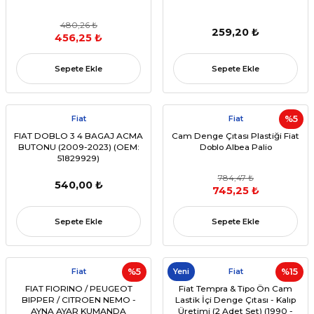
480,26 ₺
259,20 ₺
456,25 ₺
Sepete Ekle
Sepete Ekle
Fiat
Fiat
%5
FIAT DOBLO 3 4 BAGAJ ACMA
Cam Denge Çıtası Plastiği Fiat
BUTONU (2009-2023) (OEM:
Doblo Albea Palio
51829929)
784,47 ₺
540,00 ₺
745,25 ₺
Sepete Ekle
Sepete Ekle
Fiat
%5
Yeni
Fiat
%15
FIAT FIORINO / PEUGEOT
Fiat Tempra & Tipo Ön Cam
BIPPER / CITROEN NEMO -
Lastik İçi Denge Çıtası - Kalıp
AYNA AYAR KUMANDA
Üretimi (2 Adet Set) (1990 -