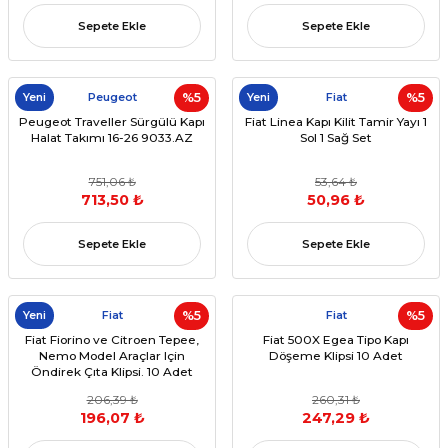
Sepete Ekle
Sepete Ekle
Yeni
Peugeot
%5
Yeni
Fiat
%5
Peugeot Traveller Sürgülü Kapı
Fiat Linea Kapı Kilit Tamir Yayı 1
Halat Takımı 16-26 9033.AZ
Sol 1 Sağ Set
751,06 ₺
53,64 ₺
713,50 ₺
50,96 ₺
Sepete Ekle
Sepete Ekle
Yeni
Fiat
%5
Fiat
%5
Fiat Fiorino ve Citroen Tepee,
Fiat 500X Egea Tipo Kapı
Nemo Model Araçlar Için
Döşeme Klipsi 10 Adet
Öndirek Çıta Klipsi. 10 Adet
206,39 ₺
260,31 ₺
196,07 ₺
247,29 ₺