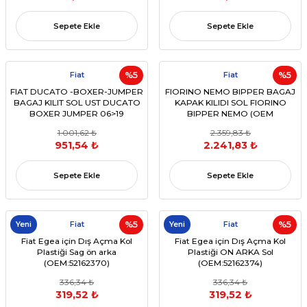
Sepete Ekle
Sepete Ekle
Fiat
%5
Fiat
%5
FIAT DUCATO -BOXER-JUMPER
FIORINO NEMO BIPPER BAGAJ
BAGAJ KILIT SOL UST DUCATO
KAPAK KILIDI SOL FIORINO
BOXER JUMPER 06>19
BIPPER NEMO (OEM
(OEM:1362416080)
1356367080 )
1.001,62 ₺
2.359,83 ₺
951,54 ₺
2.241,83 ₺
Sepete Ekle
Sepete Ekle
Yeni
Fiat
%5
Yeni
Fiat
%5
Fiat Egea için Dış Açma Kol
Fiat Egea için Dış Açma Kol
Plastiği Sag ön arka
Plastiği ON ARKA Sol
(OEM:52162370)
(OEM:52162374)
336,34 ₺
336,34 ₺
319,52 ₺
319,52 ₺