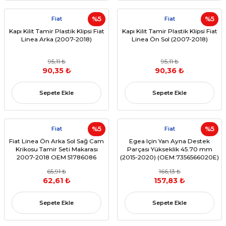
Fiat
%5
Fiat
%5
Kapı Kilit Tamir Plastik Klipsi Fiat
Kapı Kilit Tamir Plastik Klipsi Fiat
Linea Arka (2007-2018)
Linea Ön Sol (2007-2018)
95,11 ₺
95,11 ₺
90,35 ₺
90,36 ₺
Sepete Ekle
Sepete Ekle
Fiat
%5
Fiat
%5
Fiat Linea Ön Arka Sol Sağ Cam
Egea Için Yan Ayna Destek
Krikosu Tamir Seti Makarası
Parçası Yükseklik 45.70 mm
2007-2018 OEM 51786086
(2015-2020) (OEM:7356566020E)
51786087
65,91 ₺
166,13 ₺
62,61 ₺
157,83 ₺
Sepete Ekle
Sepete Ekle