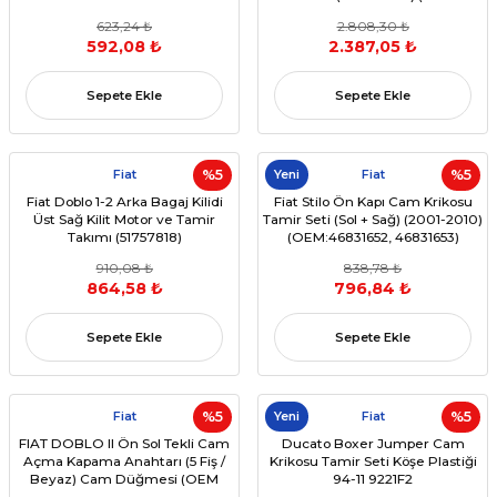
ANAHTARI (12 PIN) (OEM: 6490H1
1999) (OEM:7765106, 7765107,
623,24 ₺
2.808,30 ₺
UYUMLU)
46408943, 46408944 )
592,08 ₺
2.387,05 ₺
Sepete Ekle
Sepete Ekle
Fiat
%5
Yeni
Fiat
%5
Fiat Doblo 1-2 Arka Bagaj Kilidi
Fiat Stilo Ön Kapı Cam Krikosu
Üst Sağ Kilit Motor ve Tamir
Tamir Seti (Sol + Sağ) (2001-2010)
Takımı (51757818)
(OEM:46831652, 46831653)
910,08 ₺
838,78 ₺
864,58 ₺
796,84 ₺
Sepete Ekle
Sepete Ekle
Fiat
%5
Yeni
Fiat
%5
FIAT DOBLO II Ön Sol Tekli Cam
Ducato Boxer Jumper Cam
Açma Kapama Anahtarı (5 Fiş /
Krikosu Tamir Seti Köşe Plastiği
Beyaz) Cam Düğmesi (OEM
94-11 9221F2
735417033)