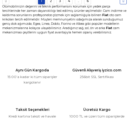
1
2
3
4
..
6
Otomobilinizin değerini ve teknik performansını korumak için yedek parça
tercihlerinde her zaman dayanıklılığı test edilmiş ürünler seçilmelidir. Cam indirme ve
kaldırma sorunlarını profesyonelce çözmek için sağlamlığıyla bilinen
Fiat
oto cam
krikoları tercih edilmelidir. Müşteri memnuniyetini odağımıza alarak sunduğumuz
geniş stok ağımızda; Egea, Linea, Doblo, Fiorino ve Albea gibi popüler modellerin
mekanizmalarına kolayca ulaşabilirsiniz. Aradığınız sağ, sol, ön ve arka
Fiat
cam
mekanizması çeşitlerini uygun fiyat avantajıyla hemen sipariş verebilirsiniz.
Aynı Gün Kargoda
Güvenli Alışveriş iyzico.com
15:00’a kadar ki tüm siparişler
256bit SSL Sertifikası
kargolanır
Taksit Seçenekleri
Ücretsiz Kargo
Kredi kartına taksit ve havale
1000 TL ve üzeri tüm siparişlerde