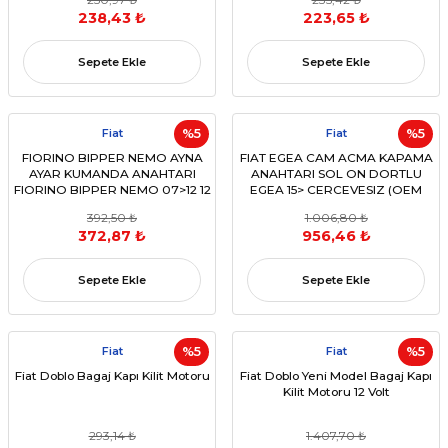
238,43 ₺
223,65 ₺
Sepete Ekle
Sepete Ekle
Fiat
%5
Fiat
%5
FIORINO BIPPER NEMO AYNA
FIAT EGEA CAM ACMA KAPAMA
AYAR KUMANDA ANAHTARI
ANAHTARI SOL ON DORTLU
FIORINO BIPPER NEMO 07>12 12
EGEA 15> CERCEVESIZ (OEM
PIN(OEM:6490H1)
735631478)
392,50 ₺
1.006,80 ₺
372,87 ₺
956,46 ₺
Sepete Ekle
Sepete Ekle
Fiat
%5
Fiat
%5
Fiat Doblo Bagaj Kapı Kilit Motoru
Fiat Doblo Yeni Model Bagaj Kapı
Kilit Motoru 12 Volt
293,14 ₺
1.407,70 ₺