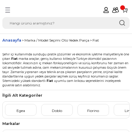
Geri Dön
del Seçimi Oto Yedek
Anasayfa
Marka / Model Seçimi Oto Yedek Parça
Fiat
Şehir içi kullanımda sunduğu pratik çözümler ve ekonomik işletme maliyetleriyle öne
çıkan
Fiat
marka araçlar, geniş kullanıcı kitlesiyle Türkiye otomobil pazarının
lokomotifidir. Aracınızın iç mekan fonksiyonelliğini ve sürüş konforunu her zaman en
üst seviyede tutmak adına, cam mekanizmalarının kusursuz çalışması büyük önem
taşır. Zamanla yıpranan veya teknik arıza çıkaran parçaların yerine, orijinal kalite
standartlarına uygun yedek parçalar seçmek sürüş keyfinizi korumanızı sağlar.
Sitemizdeki yüksek standartlı
Fiat
uyumlu cam krikosu seçeneklerini inceleyerek
güvenle satın alabilirsiniz.
İlgili Alt Kategoriler
Egea
Doblo
Fiorino
Lin
Markalar