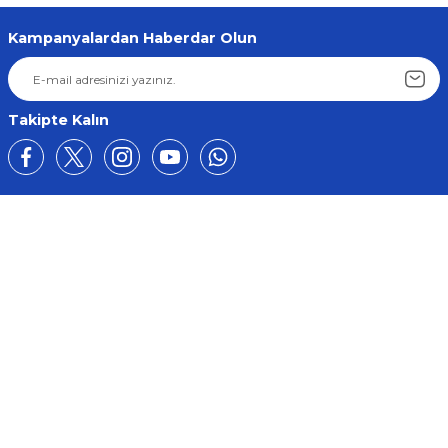
Kampanyalardan Haberdar Olun
Takipte Kalın
Üyelik
Kurumsal
Alışveriş
BİZE ULAŞIN
0212 649 81 82