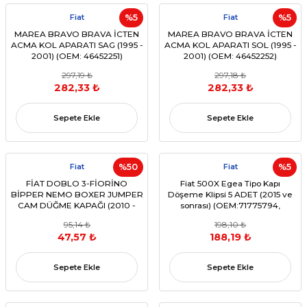
Fiat
%5
Fiat
%5
MAREA BRAVO BRAVA İCTEN
MAREA BRAVO BRAVA İCTEN
ACMA KOL APARATI SAG (1995 -
ACMA KOL APARATI SOL (1995 -
2001) (OEM: 46452251)
2001) (OEM: 46452252)
297,19 ₺
297,18 ₺
282,33 ₺
282,33 ₺
Sepete Ekle
Sepete Ekle
Fiat
%50
Fiat
%5
FİAT DOBLO 3-FİORİNO
Fiat 500X Egea Tipo Kapı
BİPPER NEMO BOXER JUMPER
Döşeme Klipsi 5 ADET (2015 ve
CAM DÜĞME KAPAĞI (2010 -
sonrası) (OEM:71775794,
sonrası)
156094200)
95,14 ₺
198,10 ₺
(OEM:735492429,735492434,7354214190)
47,57 ₺
188,19 ₺
Sepete Ekle
Sepete Ekle