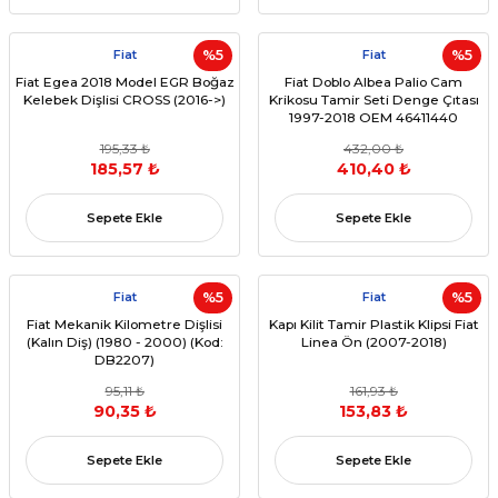
Fiat
%5
Fiat
%5
Fiat Egea 2018 Model EGR Boğaz
Fiat Doblo Albea Palio Cam
Kelebek Dişlisi CROSS (2016->)
Krikosu Tamir Seti Denge Çıtası
1997-2018 OEM 46411440
195,33 ₺
432,00 ₺
185,57 ₺
410,40 ₺
Sepete Ekle
Sepete Ekle
Fiat
%5
Fiat
%5
Fiat Mekanik Kilometre Dişlisi
Kapı Kilit Tamir Plastik Klipsi Fiat
(Kalın Diş) (1980 - 2000) (Kod:
Linea Ön (2007-2018)
DB2207)
95,11 ₺
161,93 ₺
90,35 ₺
153,83 ₺
Sepete Ekle
Sepete Ekle