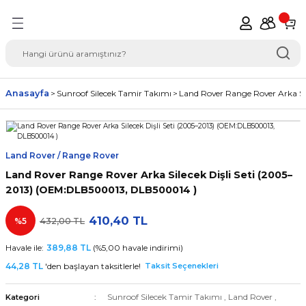
Geri Dön
del Seçimi Oto Yedek
Anasayfa
Sunroof Silecek Tamir Takımı
Land Rover Range Rover Arka S
Land Rover / Range Rover
Land Rover Range Rover Arka Silecek Dişli Seti (2005–
2013) (OEM:DLB500013, DLB500014 )
410,40 TL
%5
432,00 TL
Havale ile:
389,88 TL
(%5,00 havale indirimi)
44,28 TL
'den başlayan taksitlerle!
Taksit Seçenekleri
Sunroof Silecek Tamir Takımı
,
Land Rover
,
Kategori