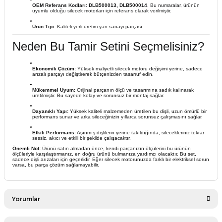
OEM Referans Kodları:
DLB500013, DLB500014
. Bu numaralar, ürünün
uyumlu olduğu silecek motorları için referans olarak verilmiştir.
Ürün Tipi:
Kaliteli yerli üretim yan sanayi parçası.
Neden Bu Tamir Setini Seçmelisiniz?
Ekonomik Çözüm:
Yüksek maliyetli silecek motoru değişimi yerine, sadece
arızalı parçayı değiştirerek bütçenizden tasarruf edin.
Mükemmel Uyum:
Orijinal parçanın ölçü ve tasarımına sadık kalınarak
üretilmiştir. Bu sayede kolay ve sorunsuz bir montaj sağlar.
Dayanıklı Yapı:
Yüksek kaliteli malzemeden üretilen bu dişli, uzun ömürlü bir
performans sunar ve arka sileceğinizin yıllarca sorunsuz çalışmasını sağlar.
Etkili Performans:
Aşınmış dişlilerin yerine takıldığında, silecekleriniz tekrar
sessiz, akıcı ve etkili bir şekilde çalışacaktır.
Önemli Not:
Ürünü satın almadan önce, kendi parçanızın ölçülerini bu ürünün
ölçüleriyle karşılaştırmanız, en doğru ürünü bulmanıza yardımcı olacaktır. Bu set,
sadece dişli arızaları için geçerlidir. Eğer silecek motorunuzda farklı bir elektriksel sorun
varsa, bu parça çözüm sağlamayabilir.
Yorumlar