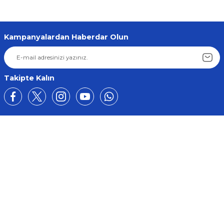
Gönder
266,54 ₺
253,21 ₺
Kampanyalardan Haberdar Olun
Sepete Ekle
Yeni
Land Rover / Range Rover
%5
Takipte Kalın
Freelander Bagaj Cam Motor Dişlisi (97-06) OEM: CVH101150
167,68 ₺
159,30 ₺
Üyelik
Sepete Ekle
Kurumsal
Land Rover / Range Rover
%5
Freelander 1 Ön Sol Cam Krikosu Tamir Seti (1998-2006)
Alışveriş
787,51 ₺
BİZE ULAŞIN