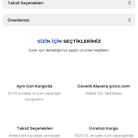
Taksit Seçenekleri
Bu ürüne ilk yorumu siz yapın!
Önerileriniz
Yorum Yaz
Bu ürünün fiyat bilgisi, resim, ürün açıklamalarında ve diğer
SİZİN İÇİN
SEÇTİKLERİMİZ
konularda yetersiz gördüğünüz noktaları öneri formunu
kullanarak tarafımıza iletebilirsiniz.
Sizler için derlediğimiz çeşitli ürünleri keşfedin.
Görüş ve önerileriniz için teşekkür ederiz.
Land Rover / Range Rover
Land Rover Freelander 1 (L314 97-06) Sunroof Ray Onarım Dişlisi (O
Ürün resmi kalitesiz, bozuk veya görüntülenemiyor.
Ürün açıklamasında eksik bilgiler bulunuyor.
266,54 ₺
Aynı Gün Kargoda
Güvenli Alışveriş iyzico.com
Ürün bilgilerinde hatalar bulunuyor.
253,21 ₺
15:00’a kadar ki tüm siparişler
256bit SSL Sertifikası
Ürün fiyatı diğer sitelerden daha pahalı.
kargolanır
Bu ürüne benzer farklı alternatifler olmalı.
Sepete Ekle
Land Rover / Range Rover
Taksit Seçenekleri
Ücretsiz Kargo
Land Rover Freelander Sol ve Sağ Bagaj Cam Kriko Motor Dişlisi (1997 
Kredi kartına taksit ve havale
1000 TL ve üzeri tüm siparişlerde