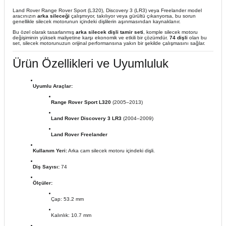
Land Rover Range Rover Sport (L320), Discovery 3 (LR3) veya Freelander model
aracınızın
arka sileceği
çalışmıyor, takılıyor veya gürültü çıkarıyorsa, bu sorun
genellikle silecek motorunun içindeki dişlilerin aşınmasından kaynaklanır.
Bu özel olarak tasarlanmış
arka silecek dişli tamir seti
, komple silecek motoru
değişiminin yüksek maliyetine karşı ekonomik ve etkili bir çözümdür.
74 dişli
olan bu
set, silecek motorunuzun orijinal performansına yakın bir şekilde çalışmasını sağlar.
Ürün Özellikleri ve Uyumluluk
Uyumlu Araçlar:
Range Rover Sport L320
(2005–2013)
Land Rover Discovery 3 LR3
(2004–2009)
Land Rover Freelander
Kullanım Yeri:
Arka cam silecek motoru içindeki dişli.
Diş Sayısı:
74
Ölçüler:
Çap: 53.2 mm
Kalınlık: 10.7 mm