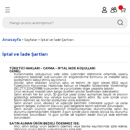
Geri Dön
del Seçimi Oto Yedek
Anasayfa
Sayfalar
İptal ve İade Şartları
İptal ve İade Şartları
TÜKETİCİ HAKLARI – CAYMA – İPTAL İADE KOŞULLARI
GENEL:
Kullanmakta olduğunuz web sitesi üzerinden elektronik ortamda sipariş
verdiğiniz takdirde, size sunulan ön bilgilendirme formunu ve mesafeli satış
sözleşmesini kabul etmiş sayılırsınız.
Alıcılar, satın aldıkları ürünün satış ve teslimi ile ilgili olarak 6502 sayılı
Tüketicinin Korunması Hakkında Kanun ve Mesafeli Sözleşmeler Yönetmeliği
(RG:27.11.2014/29188) hükümleri ile yürürlükteki diğer yasalara tabidir.
Ürün sevkiyat masrafı olan kargo ücretleri alıcılar tarafından ödenecektir.
Satın alınan her bir ürün, 30 günlük yasal süreyi aşmamak kaydı ile alıcının
gösterdiği adresteki kişi ve/veya kuruluşa teslim edilir. Bu süre içinde ürün
teslim edilmez ise, Alıcılar sözleşmeyi sona erdirebilir.
Satın alınan ürün, eksiksiz ve siparişte belirtilen niteliklere uygun ve varsa
garanti belgesi, kullanım klavuzu gibi belgelerle teslim edilmek zorundadır.
Satın alınan ürünün satılmasının imkansızlaşması durumunda, satıcı bu
durumu öğrendiğinden itibaren 3 gün içinde yazılı olarak alıcıya bu durumu
bildirmek zorundadır. 14 gün içinde de toplam bedel Alıcı’ya iade edilmek
zorundadır.
SATIN ALINAN ÜRÜN BEDELİ ÖDENMEZ İSE:
Alıcı, satın aldığı ürün bedelini ödemez veya banka kayıtlarında iptal ederse,
Satıcının ürünü teslim yükümlülüğü sona erer.