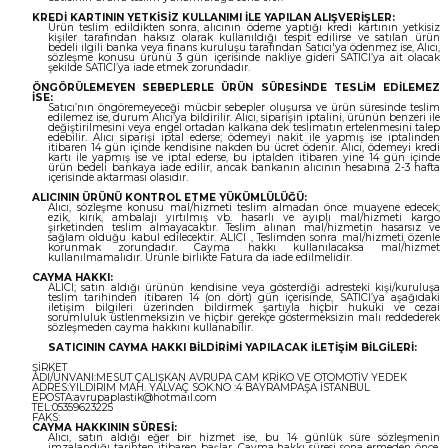
KREDİ KARTININ YETKİSİZ KULLANIMI İLE YAPILAN ALIŞVERİŞLER:
Ürün teslim edildikten sonra, alıcının ödeme yaptığı kredi kartının yetkisiz
kişiler tarafından haksız olarak kullanıldığı tespit edilirse ve satılan ürün
bedeli ilgili banka veya finans kuruluşu tarafından Satıcı'ya ödenmez ise, Alıcı,
sözleşme konusu ürünü 3 gün içerisinde nakliye gideri SATICI’ya ait olacak
şekilde SATICI’ya iade etmek zorundadır.
ÖNGÖRÜLEMEYEN SEBEPLERLE ÜRÜN SÜRESİNDE TESLİM EDİLEMEZ
İSE:
Satıcı’nın öngöremeyeceği mücbir sebepler oluşursa ve ürün süresinde teslim
edilemez ise, durum Alıcı’ya bildirilir. Alıcı, siparişin iptalini, ürünün benzeri ile
değiştirilmesini veya engel ortadan kalkana dek teslimatın ertelenmesini talep
edebilir. Alıcı siparişi iptal ederse; ödemeyi nakit ile yapmış ise iptalinden
itibaren 14 gün içinde kendisine nakden bu ücret ödenir. Alıcı, ödemeyi kredi
kartı ile yapmış ise ve iptal ederse, bu iptalden itibaren yine 14 gün içinde
ürün bedeli bankaya iade edilir, ancak bankanın alıcının hesabına 2-3 hafta
içerisinde aktarması olasıdır.
ALICININ ÜRÜNÜ KONTROL ETME YÜKÜMLÜLÜĞÜ:
Alıcı, sözleşme konusu mal/hizmeti teslim almadan önce muayene edecek;
ezik, kırık, ambalajı yırtılmış vb. hasarlı ve ayıplı mal/hizmeti kargo
şirketinden teslim almayacaktır. Teslim alınan mal/hizmetin hasarsız ve
sağlam olduğu kabul edilecektir. ALICI , Teslimden sonra mal/hizmeti özenle
korunmak zorundadır. Cayma hakkı kullanılacaksa mal/hizmet
kullanılmamalıdır. Ürünle birlikte Fatura da iade edilmelidir.
CAYMA HAKKI:
ALICI; satın aldığı ürünün kendisine veya gösterdiği adresteki kişi/kuruluşa
teslim tarihinden itibaren 14 (on dört) gün içerisinde, SATICI’ya aşağıdaki
iletişim bilgileri üzerinden bildirmek şartıyla hiçbir hukuki ve cezai
sorumluluk üstlenmeksizin ve hiçbir gerekçe göstermeksizin malı reddederek
sözleşmeden cayma hakkını kullanabilir.
SATICININ CAYMA HAKKI BİLDİRİMİ YAPILACAK İLETİŞİM BİLGİLERİ:
ŞİRKET
ADI/UNVANI:MESUT ÇALIŞKAN AVRUPA CAM KRİKO VE OTOMOTİV YEDEK
ADRES:YILDIRIM MAH. YALVAÇ SOK.NO :4 BAYRAMPAŞA İSTANBUL
EPOSTA:avrupaplastik@hotmaıl.com
TEL:05359623225
FAKS:
CAYMA HAKKININ SÜRESİ:
Alıcı, satın aldığı eğer bir hizmet ise, bu 14 günlük süre sözleşmenin
imzalandığı tarihten itibaren başlar. Cayma hakkı süresi sona ermeden önce,