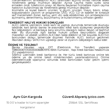
malzemelerinin, ambalajının ALICI tarafından açılmış olması halinde iadesi
Yönetmelik gereği mümkün değildir. Ayrıca Cayma hakkı süresi sona
ermeden önce, tüketicinin onayı ile ifasına başlanan hizmetlere ilişkin cayma
hakkının kullanılması da Yönetmelik gereği mümkün değildir.
Kozmetik ve kişisel bakım ürünleri, iç giyim ürünleri, mayo, bikini, kitap,
kopyalanabilir yazılım ve programlar, DVD, VCD, CD ve kasetler ile kırtasiye
sarf malzemeleri (toner, kartuş, şerit vb.) iade edilebilmesi için ambalajlarının
açılmamış, denenmemiş, bozulmamış ve kullanılmamış olmaları gerekir.
TEMERRÜT HALİ VE HUKUKİ SONUÇLARI
ALICI, ödeme işlemlerini kredi kartı ile yaptığı durumda temerrüde düştüğü
takdirde, kart sahibi banka ile arasındaki kredi kartı sözleşmesi çerçevesinde
faiz ödeyeceğini ve bankaya karşı sorumlu olacağını kabul, beyan ve taahhüt
eder. Bu durumda ilgili banka hukuki yollara başvurabilir; doğacak
masrafları ve vekâlet ücretini ALICI’dan talep edebilir ve her koşulda ALICI’nın
borcundan dolayı temerrüde düşmesi halinde, ALICI, borcun gecikmeli
ifasından dolayı SATICI’nın uğradığı zarar ve ziyanını ödeyeceğini kabul eder.
ÖDEME VE TESLİMAT
Banka Havalesi veya EFT (Elektronik Fon Transferi) yaparak
TR800006701000000066801976 IBAN numaralı , Yapı Kredi bankası hesabımıza
(TL) yapabilirsiniz.
Sitemiz üzerinden kredi kartlarınız ile, Her türlü kredi kartınıza online tek
ödeme ya da online taksit imkânlarından yararlanabilirsiniz. Online
ödemelerinizde siparişiniz sonunda kredi kartınızdan tutar çekim işlemi
gerçekleşecektir.
Aynı Gün Kargoda
Güvenli Alışveriş iyzico.com
15:00’a kadar ki tüm siparişler
256bit SSL Sertifikası
kargolanır