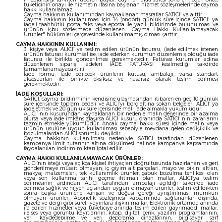
tüketicinin onayı ile hizmetin ifasına başlanan hizmet sözleşmelerinde cayma
hakkı kullanılamaz.
Cayma hakkının kullanımından kaynaklanan masraflar SATICI’ ya aittir.
Cayma hakkının kullanılması için 14 (ondört) günlük süre içinde SATICI' ya
iadeli taahhütlü posta, faks veya eposta ile yazılı bildirimde bulunulması ve
ürünün işbu sözleşmede düzenlenen "Cayma Hakkı Kullanılamayacak
Ürünler" hükümleri çerçevesinde kullanılmamış olması şarttır.
CAYMA HAKKININ KULLANIMI:
3. kişiye veya ALICI’ ya teslim edilen ürünün faturası, (İade edilmek istenen
ürünün faturası kurumsal ise, iade ederken kurumun düzenlemiş olduğu iade
faturası ile birlikte gönderilmesi gerekmektedir. Faturası kurumlar adına
düzenlenen sipariş iadeleri İADE FATURASI kesilmediği takdirde
tamamlanamayacaktır.)
İade formu, İade edilecek ürünlerin kutusu, ambalajı, varsa standart
aksesuarları ile birlikte eksiksiz ve hasarsız olarak teslim edilmesi
gerekmektedir.
İADE KOŞULLARI:
SATICI, cayma bildiriminin kendisine ulaşmasından itibaren en geç 10 günlük
süre içerisinde toplam bedeli ve ALICI’yı borç altına sokan belgeleri ALICI’ ya
iade etmek ve 20 günlük süre içerisinde malı iade almakla yükümlüdür.
ALICI’ nın kusurundan kaynaklanan bir nedenle malın değerinde bir azalma
olursa veya iade imkânsızlaşırsa ALICI kusuru oranında SATICI’ nın zararlarını
tazmin etmekle yükümlüdür. Ancak cayma hakkı süresi içinde malın veya
ürünün usulüne uygun kullanılması sebebiyle meydana gelen değişiklik ve
bozulmalardan ALICI sorumlu değildir.
Cayma hakkının kullanılması nedeniyle SATICI tarafından düzenlenen
kampanya limit tutarının altına düşülmesi halinde kampanya kapsamında
faydalanılan indirim miktarı iptal edilir.
CAYMA HAKKI KULLANILAMAYACAK ÜRÜNLER:
ALICI’nın isteği veya açıkça kişisel ihtiyaçları doğrultusunda hazırlanan ve geri
gönderilmeye müsait olmayan, iç giyim alt parçaları, mayo ve bikini altları,
makyaj malzemeleri, tek kullanımlık ürünler, çabuk bozulma tehlikesi olan
veya son kullanma tarihi geçme ihtimali olan mallar, ALICI’ya teslim
edilmesinin ardından ALICI tarafından ambalajı açıldığı takdirde iade
edilmesi sağlık ve hijyen açısından uygun olmayan ürünler, teslim edildikten
sonra başka ürünlerle karışan ve doğası gereği ayrıştırılması mümkün
olmayan ürünler, Abonelik sözleşmesi kapsamında sağlananlar dışında,
gazete ve dergi gibi süreli yayınlara ilişkin mallar, Elektronik ortamda anında
ifa edilen hizmetler veya tüketiciye anında teslim edilen gayrimaddi mallar,
ile ses veya görüntü kayıtlarının, kitap, dijital içerik, yazılım programlarının,
veri kaydedebilme ve veri depolama cihazlarının, bilgisayar sarf