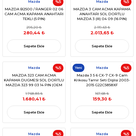
Mazda
%5
Mazda
%5
MAZDA B2500 / RANGER 02 06
MAZDA 3 CAM ACMA KAPAMA
CAM ACMA KAPAMA ANAHTARI
ANAHTARI SOL DORTLU
TEKLI (5 PIN)
MAZDA 3 (III) 04 09 (16 PIN)
(OEM:2M3414529BA)
(OEM BN8F-66-350A)
295,20 ₺
2.119,63 ₺
280,44 ₺
2.013,65 ₺
Sepete Ekle
Sepete Ekle
Mazda
%5
Yeni
Mazda
%5
MAZDA 323 CAM ACMA
Mazda 3 5 6 CX-7 CX-9 Cam
KAPAMA DUGMESI SOL DORTLU
Krikosu Tamir Seti Dişlisi 2003-
MAZDA 323 99 03 14 PIN (OEM
2015 G22C5858XF
BJ3D-66-350)
1.768,85 ₺
167,68 ₺
1.680,41 ₺
159,30 ₺
Sepete Ekle
Sepete Ekle
Mazda
%5
Mazda
%5