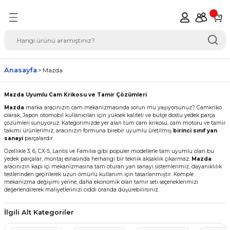
Geri Dön
del Seçimi Oto Yedek
Anasayfa
Mazda
Mazda Uyumlu Cam Krikosu ve Tamir Çözümleri
Mazda
marka aracınızın cam mekanizmasında sorun mu yaşıyorsunuz? Camkriko
olarak, Japon otomobil kullanıcıları için yüksek kaliteli ve bütçe dostu yedek parça
çözümleri sunuyoruz. Kategorimizde yer alan tüm cam krikosu, cam motoru ve tamir
takımı ürünlerimiz, aracınızın formuna birebir uyumlu üretilmiş
birinci sınıf yan
sanayi
parçalardır.
Özellikle 3, 6, CX-5, Lantis ve Familia gibi popüler modellerle tam uyumlu olan bu
yedek parçalar, montaj esnasında herhangi bir teknik aksaklık çıkarmaz.
Mazda
aracınızın kapı içi mekanizmasına tam oturan yan sanayi sistemlerimiz, dayanıklılık
testlerinden geçirilerek uzun ömürlü kullanım için tasarlanmıştır. Komple
mekanizma değişimi yerine, daha ekonomik olan tamir seti seçeneklerimizi
değerlendirerek maliyetlerinizi ciddi oranda düşürebilirsiniz.
İlgili Alt Kategoriler