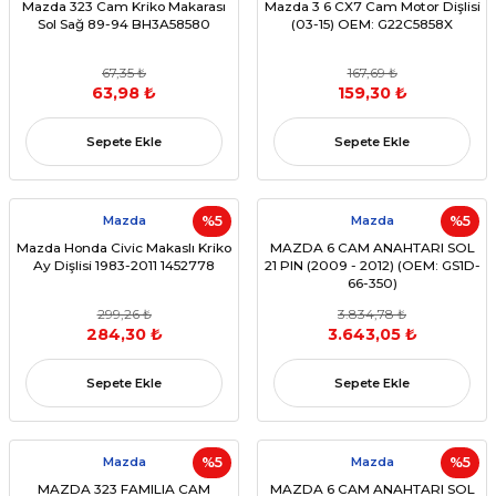
Mazda 323 Cam Kriko Makarası
Mazda 3 6 CX7 Cam Motor Dişlisi
Sol Sağ 89-94 BH3A58580
(03-15) OEM: G22C5858X
67,35 ₺
167,69 ₺
63,98 ₺
159,30 ₺
Sepete Ekle
Sepete Ekle
Mazda
%5
Mazda
%5
Mazda Honda Civic Makaslı Kriko
MAZDA 6 CAM ANAHTARI SOL
Ay Dişlisi 1983-2011 1452778
21 PIN (2009 - 2012) (OEM: GS1D-
66-350)
299,26 ₺
3.834,78 ₺
284,30 ₺
3.643,05 ₺
Sepete Ekle
Sepete Ekle
Mazda
%5
Mazda
%5
MAZDA 323 FAMILIA CAM
MAZDA 6 CAM ANAHTARI SOL