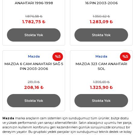
ANAHTARI 1996-1998
16 PIN 2003-2006
1.876,58 ₺
1.350,62 ₺
1.782,75 ₺
1.283,09 ₺
Stokta Yok
Stokta Yok
Mazda
%5
Mazda
%5
MAZDA 6 CAM ANAHTARI SAĞ 5
MAZDA 323 CAM ANAHTARI
PIN 2003-2006
SOL
219,11 ₺
1.395,69 ₺
208,16 ₺
1.325,90 ₺
Stokta Yok
Stokta Yok
Mazda
marka araçların cam sistemleri için sunduğumuz tüm ürünler, bütçe dostu
ve yüksek performanslı yan sanayi alternatifleridir. Satın alacağınız uyumlu her parça,
aracınızın kullanım konforunu geri kazandırırken günlük sürüşünüzde sorunsuz bir
deneyim yaşatır. Bu gruptaki yedek parçalar için sunduğumuz teknik destek ve kolay