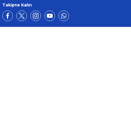
Takipte Kalın
Üyelik
Kurumsal
Alışveriş
BİZE ULAŞIN
0212 649 81 82
0535 962 32 25
avrupaplastik@hotmail.com
İletişim Bilgilerimiz
Google Harita