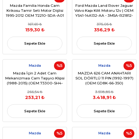
Mazda Familia Honda Cam
Ford Mazda Land Rover Jaguar
Krikosu Tamir Seti Motor Dişlisi
Volvo Kapı Kilit Motoru 12v | OEM:
1995-2012 OEM 72210-SDA-A01
YS41-14A132-AA - 3M5A-R21812-
AK | 1998 - 2017 Model Yılları
167,69 ₺
375,05 ₺
159,30 ₺
356,29 ₺
Sepete Ekle
Sepete Ekle
Mazda
%5
Mazda
%5
Mazda İçin 2 Adet Cam
MAZDA 626 CAM ANAHTARI
Mekanizması Cam Taşıyıcı Klipsi
SOL DÖRTLÜ 11 PIN (1992-1997)
(1988-2015) (OEM:73300-SH4-
(OEM:GD8K-66-350)
0000)
266,54 ₺
3.598,85 ₺
253,21 ₺
3.418,91 ₺
Sepete Ekle
Sepete Ekle
Mazda
%5
Mazda
%5