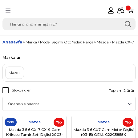
Geri Dön
del Seçimi Oto Yedek
Anasayfa
Marka / Model Seçimi Oto Yedek Parça
Mazda
Mazda CX-7
Markalar
Mazda
Stoktakiler
Toplam 2 ürün
Yeni
Mazda
%5
Mazda
%5
Mazda 3 5 6 CX-7 CX-9 Cam
Mazda 3 6 CX7 Cam Motor Dişlisi
Krikosu Tamir Seti Dişlisi 2003-
(03-15) OEM: G22C5858X