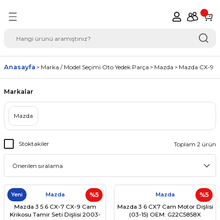
Geri Dön
del Seçimi Oto Yedek
Anasayfa
Marka / Model Seçimi Oto Yedek Parça
Mazda
Mazda CX-9
Markalar
Mazda
Stoktakiler
Toplam 2 ürün
Yeni
Mazda
%5
Mazda
%5
Mazda 3 5 6 CX-7 CX-9 Cam
Mazda 3 6 CX7 Cam Motor Dişlisi
Krikosu Tamir Seti Dişlisi 2003-
(03-15) OEM: G22C5858X