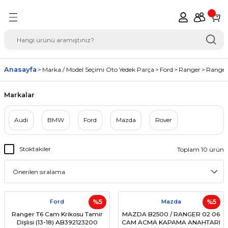
Geri Dön
del Seçimi Oto Yedek
Anasayfa
Marka / Model Seçimi Oto Yedek Parça
Ford
Ranger
Range 
Markalar
Audi
BMW
Ford
Mazda
Rover
Stoktakiler
Toplam 10 ürün
Ford
%5
Mazda
%5
Ranger T6 Cam Krikosu Tamir
MAZDA B2500 / RANGER 02 06
Dişlisi (13-18) AB392123200
CAM ACMA KAPAMA ANAHTARI