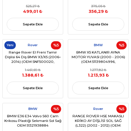
31253673, C2P17966)
525,27 ₺
375,05 ₺
499,01 ₺
356,29 ₺
Sepete Ekle
Sepete Ekle
Yeni
Rover
%5
BMW
%5
Range Rover El Freni Tamir
BMW X5 KATLANIR AYNA
Dişlisi 64 Diş BMW X3/X5 (2006–
MOTOR YUVASI (2000 - 2006)
2014) (OEM:SNF500020,
(OEM:51139804996,
SNF500020K,4436782205 ,
97000000000, 6991Z1)
1.461,69 ₺
1.277,82 ₺
34436756262)
1.388,61 ₺
1.213,93 ₺
Sepete Ekle
Sepete Ekle
BMW
%5
Rover
%5
BMW E36 E34 Volvo S60 Cam
RANGE ROVER HSE MAKASLI
Krikosu Plastiği Sekmanlı Sol Sağ
KRİKO AY DİŞLİSİ SOL SAĞ
OEM 51321938884
(L322) (2002 - 2012) (OEM:
DPD000100)