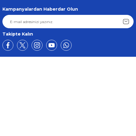
Kampanyalardan Haberdar Olun
Takipte Kalın
Üyelik
Kurumsal
Alışveriş
BİZE ULAŞIN
0212 649 81 82