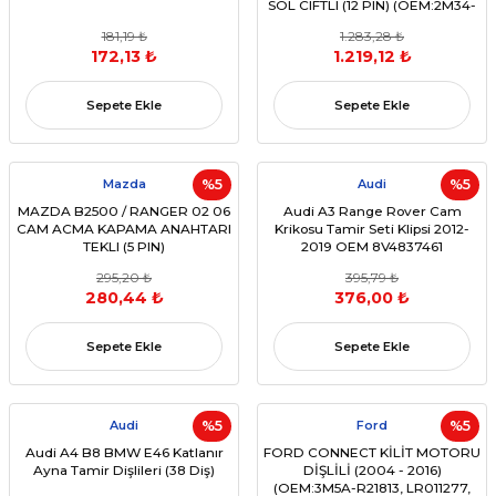
SOL CIFTLI (12 PIN) (OEM:2M34-
14505-DA41 4429944 3M35 14505
181,19 ₺
1.283,28 ₺
EA)
172,13 ₺
1.219,12 ₺
Sepete Ekle
Sepete Ekle
Mazda
%5
Audi
%5
MAZDA B2500 / RANGER 02 06
Audi A3 Range Rover Cam
CAM ACMA KAPAMA ANAHTARI
Krikosu Tamir Seti Klipsi 2012-
TEKLI (5 PIN)
2019 OEM 8V4837461
(OEM:2M3414529BA)
295,20 ₺
395,79 ₺
280,44 ₺
376,00 ₺
Sepete Ekle
Sepete Ekle
Audi
%5
Ford
%5
Audi A4 B8 BMW E46 Katlanır
FORD CONNECT KİLİT MOTORU
Ayna Tamir Dişlileri (38 Diş)
DİŞLİLİ (2004 - 2016)
(OEM:3M5A-R21813, LR011277,