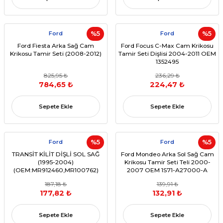
Ford
%5
Ford
%5
Ford Fiesta Arka Sağ Cam
Ford Focus C-Max Cam Krikosu
Krikosu Tamir Seti (2008-2012)
Tamir Seti Dişlisi 2004-2011 OEM
1352495
825,95 ₺
236,29 ₺
784,65 ₺
224,47 ₺
Sepete Ekle
Sepete Ekle
Ford
%5
Ford
%5
TRANSİT KİLİT DİŞLİ SOL SAĞ
Ford Mondeo Arka Sol Sağ Cam
(1995-2004)
Krikosu Tamir Seti Teli 2000-
(OEM:MR912460,MR100762)
2007 OEM 1S71-A27000-A
187,18 ₺
139,91 ₺
177,82 ₺
132,91 ₺
Sepete Ekle
Sepete Ekle