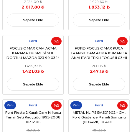
2.124,00 ₺
1.929,60 ₺
AM5T-14A132-AA F1ET-14A132-CB
DT1T14A132FA 1815214)
2.017,80 ₺
1.833,12 ₺
AM5T-14A132-CB)
Sepete Ekle
Sepete Ekle
Ford
%5
Ford
%5
FOCUS C MAX CAM ACMA
FORD FOCUS C MAX KUGA
KAPAMA DUGMESİ SOL
TRANSIT CAM ACMA KUMANDA
DORTLU MAZDA 323 99 03 14
ANAHTARI TEKLI FOCUS II 03>11
PIN (OEM 7M5T 14A132 AB)
C MAX (OEM 3M5T 14529 AA)
1.495,83 ₺
260,13 ₺
1.421,03 ₺
247,13 ₺
Sepete Ekle
Sepete Ekle
Yeni
Ford
%5
Yeni
Ford
%5
Ford Fiesta 2 Kapılı Cam Krikosu
METAL KLİPS BAS01902 - GM,
Tamir Seti Kauçuğu 1995-2008
Ford Gösterge Paneli Somunu
1036306
(11034PK) 10 ADET
167,69 ₺
101,33 ₺