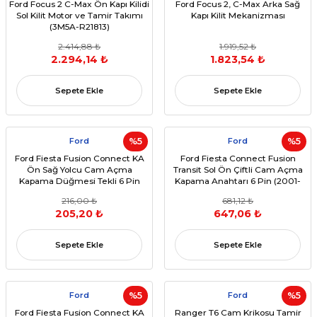
Ford Focus 2 C-Max Ön Kapı Kilidi
Ford Focus 2, C-Max Arka Sağ
Sol Kilit Motor ve Tamir Takımı
Kapı Kilit Mekanizması
(3M5A-R21813)
2.414,88 ₺
1.919,52 ₺
2.294,14 ₺
1.823,54 ₺
Sepete Ekle
Sepete Ekle
Ford
%5
Ford
%5
Ford Fiesta Fusion Connect KA
Ford Fiesta Connect Fusion
Ön Sağ Yolcu Cam Açma
Transit Sol Ön Çiftli Cam Açma
Kapama Düğmesi Tekli 6 Pin
Kapama Anahtarı 6 Pin (2001-
(1995-2012) - (OEM:
2013) - (OEM: 1363668)
216,00 ₺
681,12 ₺
96FG14529AC)
205,20 ₺
647,06 ₺
Sepete Ekle
Sepete Ekle
Ford
%5
Ford
%5
Ford Fiesta Fusion Connect KA
Ranger T6 Cam Krikosu Tamir