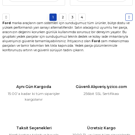
1
2
3
4
Ford
marka araçların cam sistemleri için sunduğumuz tüm ürünler, bütçe dostu ve
yüksek performanslı yan sanayi alternatifleridir. Satın alacağınız uyumlu her parça,
aracınızın değerini korurken günlük kullanımda sorunsuz bir deneyim yaşatır. Bu
gruptaki yedek parçalar için sunduğumuz teknik destek ve kolay iade imkanlarıyla
alışverişinizi güvenle tamamlayabilirsiniz. İhtiyacınız olan
Ford
cam mekanizması
parçaları ve tamir takımları tek tıkla kapınızda. Yedek parça çözümlerimizle
konforunuzu artırın ve güvenli sürüşün tadını çıkarın.
Aynı Gün Kargoda
Güvenli Alışveriş iyzico.com
15:00’a kadar ki tüm siparişler
256bit SSL Sertifikası
kargolanır
Taksit Seçenekleri
Ücretsiz Kargo
Kredi kartına taksit ve havale
1000 TL ve üzeri tüm siparişlerde