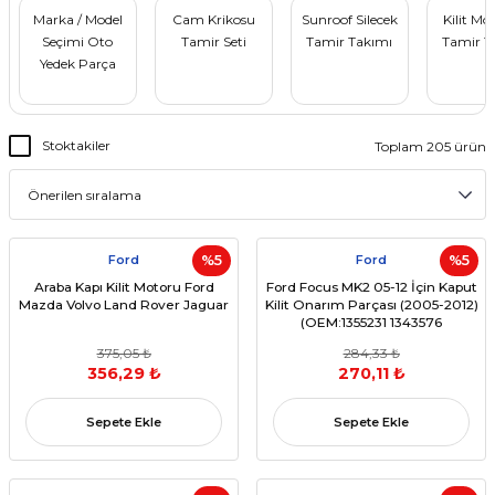
Marka / Model
Cam Krikosu
Sunroof Silecek
Kilit Mo
Seçimi Oto
Tamir Seti
Tamir Takımı
Tamir T
Yedek Parça
Stoktakiler
Toplam 205 ürün
Ford
%5
Ford
%5
Araba Kapı Kilit Motoru Ford
Ford Focus MK2 05-12 İçin Kaput
Mazda Volvo Land Rover Jaguar
Kilit Onarım Parçası (2005-2012)
(OEM:1355231 1343576
4M5AA16B970AB
375,05 ₺
284,33 ₺
7M5AA16B970AA)
356,29 ₺
270,11 ₺
Sepete Ekle
Sepete Ekle