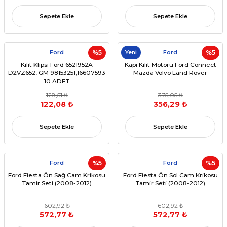
Sepete Ekle
Sepete Ekle
Ford
%5
Yeni
Ford
%5
Kilit Klipsi Ford 6521952A
Kapı Kilit Motoru Ford Connect
D2VZ652, GM 98153251,16607593
Mazda Volvo Land Rover
10 ADET
128,51 ₺
375,05 ₺
122,08 ₺
356,29 ₺
Sepete Ekle
Sepete Ekle
Ford
%5
Ford
%5
Ford Fiesta Ön Sağ Cam Krikosu
Ford Fiesta Ön Sol Cam Krikosu
Tamir Seti (2008-2012)
Tamir Seti (2008-2012)
602,92 ₺
602,92 ₺
572,77 ₺
572,77 ₺