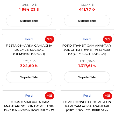
(OEM:6C46 14B132 AG - 6C46
1.983,40 ₺
433,44 ₺
14B132 AA)
1.884,23 ₺
411,77 ₺
Sepete Ekle
Sepete Ekle
Ford
%5
Ford
%5
FIESTA 08> ARKA CAM ACMA
FORD TRANSIT CAM ANAHTARI
DUGMESI SOL SAG
SOL CIFTLI TRANSIT V362 V363
(OEM:8A6T14529AB)
14>(OEM:GK2T14A132CA)
339,79 ₺
1.386,96 ₺
322,80 ₺
1.317,61 ₺
Sepete Ekle
Sepete Ekle
Ford
%5
Ford
%5
FOCUS C MAX KUGA CAM
FORD CONNECT COURIER ON
ANAHTARI SOL ON DORTLU 08-
KAPI CAM ACMA ANAHTARI
13 - 3 PIN - KROM FOCUS III 11> 17
(CIFTLI) SOL COURIER 14 />
C-MAX 11> - KUGA II 14>19(OEM
CONNECT 13 />(OEM