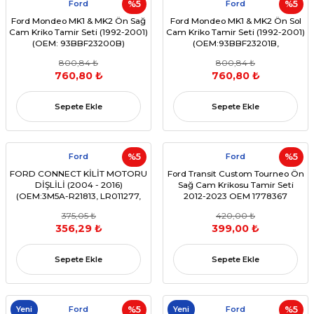
Ford
%5
Ford
%5
Ford Mondeo MK1 & MK2 Ön Sağ
Ford Mondeo MK1 & MK2 Ön Sol
Cam Kriko Tamir Seti (1992-2001)
Cam Kriko Tamir Seti (1992-2001)
(OEM: 93BBF23200B)
(OEM:93BBF23201B,
0130821680, 0130821792)
800,84 ₺
800,84 ₺
760,80 ₺
760,80 ₺
Sepete Ekle
Sepete Ekle
Ford
%5
Ford
%5
FORD CONNECT KİLİT MOTORU
Ford Transit Custom Tourneo Ön
DİŞLİLİ (2004 - 2016)
Sağ Cam Krikosu Tamir Seti
(OEM:3M5A-R21813, LR011277,
2012-2023 OEM 1778367
31253673, C2P17966)
2038423
375,05 ₺
420,00 ₺
356,29 ₺
399,00 ₺
Sepete Ekle
Sepete Ekle
Yeni
Ford
%5
Yeni
Ford
%5