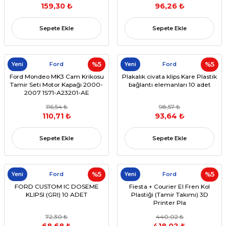
159,30 ₺
96,26 ₺
Sepete Ekle
Sepete Ekle
Yeni
Ford
%5
Yeni
Ford
%5
Ford Mondeo MK3 Cam Krikosu
Plakalık civata klips Kare Plastik
Tamir Seti Motor Kapağı 2000-
bağlantı elemanları 10 adet
2007 1S71-A23201-AE
116,54 ₺
98,57 ₺
110,71 ₺
93,64 ₺
Sepete Ekle
Sepete Ekle
Yeni
Ford
%5
Yeni
Ford
%5
FORD CUSTOM IC DOSEME
Fiesta + Courier El Fren Kol
KLIPSI (GRI) 10 ADET
Plastiği (Tamir Takımı) 3D
Printer Pla
72,30 ₺
440,02 ₺