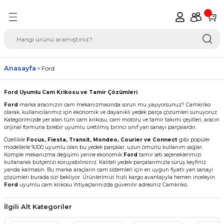
Geri Dön
del Seçimi Oto Yedek
Anasayfa
Ford
Ford Uyumlu Cam Krikosu ve Tamir Çözümleri
Ford
marka aracınızın cam mekanizmasında sorun mu yaşıyorsunuz? Camkriko
olarak, kullanıcılarımız için ekonomik ve dayanıklı yedek parça çözümleri sunuyoruz.
Kategorimizde yer alan tüm cam krikosu, cam motoru ve tamir takımı çeşitleri, aracın
orijinal formuna birebir uyumlu üretilmiş birinci sınıf yan sanayi parçalardır.
Özellikle
Focus, Fiesta, Transit, Mondeo, Courier ve Connect
gibi popüler
modellerle %100 uyumlu olan bu yedek parçalar, uzun ömürlü kullanım sağlar.
Komple mekanizma değişimi yerine ekonomik
Ford
tamir seti seçeneklerimizi
kullanarak bütçenizi koruyabilirsiniz. Kaliteli yedek parçalarımızla sürüş keyfiniz
yarıda kalmasın. Bu marka araçların cam sistemleri için en uygun fiyatlı yan sanayi
çözümleri burada sizi bekliyor. Ürünlerimizi hızlı kargo avantajıyla hemen inceleyin.
Ford
uyumlu cam krikosu ihtiyaçlarınızda güvenilir adresiniz Camkriko.
İlgili Alt Kategoriler