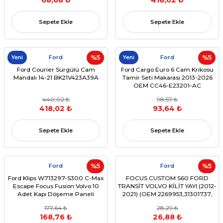
68,68 ₺
418,02 ₺
Sepete Ekle
Sepete Ekle
Yeni
Ford
%5
Yeni
Ford
%5
Ford Courier Sürgülü Cam
Ford Cargo Euro 6 Cam Krikosu
Mandalı 14-21 BK21V423A39A
Tamir Seti Makarası 2013-2026
OEM CC46-E23201-AC
440,02 ₺
98,57 ₺
418,02 ₺
93,64 ₺
Sepete Ekle
Sepete Ekle
Ford
%5
Ford
%5
Ford Klips W713297-S300 C-Max
FOCUS CUSTOM S60 FORD
Escape Focus Fusion Volvo 10
TRANSİT VOLVO KİLİT YAYI (2012-
Adet Kapı Döşeme Paneli
2021) (OEM:2269953,31301737,
Tutucu Klipsi
31349858, 31301739)
177,64 ₺
28,29 ₺
168,76 ₺
26,88 ₺