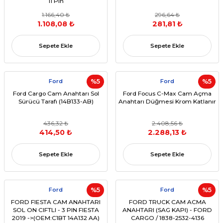
11 Pin
1.166,40 ₺
296,64 ₺
1.108,08 ₺
281,81 ₺
Sepete Ekle
Sepete Ekle
Ford
%5
Ford
%5
Ford Cargo Cam Anahtarı Sol
Ford Focus C-Max Cam Açma
Sürücü Tarafı (14B133-AB)
Anahtarı Düğmesi Krom Katlanır
436,32 ₺
2.408,56 ₺
414,50 ₺
2.288,13 ₺
Sepete Ekle
Sepete Ekle
Ford
%5
Ford
%5
FORD FIESTA CAM ANAHTARI
FORD TRUCK CAM ACMA
SOL ON CIFTLI - 3 PIN FIESTA
ANAHTARI (SAG KAPI) - FORD
2019 ->(OEM:C1BT 14A132 AA)
CARGO / 1838-2532-4136