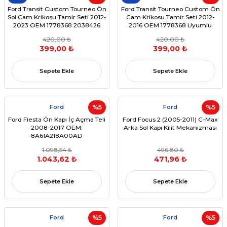
Ford Transit Custom Tourneo Ön
Ford Transit Tourneo Custom Ön
Sol Cam Krikosu Tamir Seti 2012-
Cam Krikosu Tamir Seti 2012-
2023 OEM 1778368 2038426
2016 OEM 1778368 Uyumlu
420,00 ₺
420,00 ₺
399,00 ₺
399,00 ₺
Sepete Ekle
Sepete Ekle
Ford
%5
Ford
%5
Ford Fiesta Ön Kapı İç Açma Teli
Ford Focus 2 (2005-2011) C-Max
2008-2017 OEM:
Arka Sol Kapı Kilit Mekanizması
8A61A218A00AD
1.098,54 ₺
496,80 ₺
1.043,62 ₺
471,96 ₺
Sepete Ekle
Sepete Ekle
Ford
%5
Ford
%5