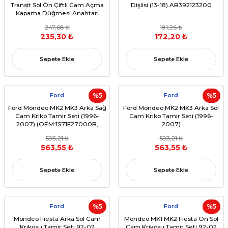
Transit Sol Ön Çiftli Cam Açma
Dişlisi (13-18) AB392123200
Kapama Düğmesi Anahtarı
(1995-2013) (OEM: 96FG14529BC)
247,68 ₺
181,26 ₺
235,30 ₺
172,20 ₺
Sepete Ekle
Sepete Ekle
Ford
%5
Ford
%5
Ford Mondeo MK2 MK3 Arka Sağ
Ford Mondeo MK2 MK3 Arka Sol
Cam Kriko Tamir Seti (1996-
Cam Kriko Tamir Seti (1996-
2007) (OEM:1S71F27000B,
2007)
1320873, 1134359,
(OEM:1S71F27001B,1320875,113436
593,21 ₺
593,21 ₺
1S71F27000BM, 1116898,
563,55 ₺
563,55 ₺
1S71F27000BE, 1S71F27000BL)
Sepete Ekle
Sepete Ekle
Ford
%5
Ford
%5
Mondeo Fiesta Arka Sol Cam
Mondeo MK1 MK2 Fiesta Ön Sol
Krikosu Tamir Seti 92-02
Cam Krikosu Tamir Seti 92-02