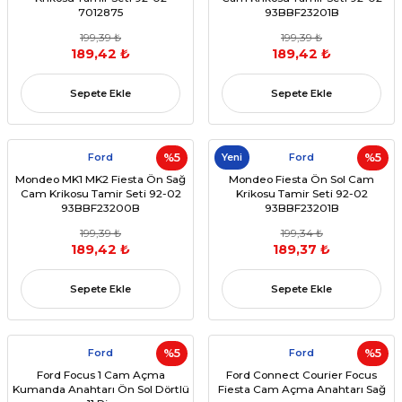
7012875
93BBF23201B
199,39 ₺
199,39 ₺
189,42 ₺
189,42 ₺
Sepete Ekle
Sepete Ekle
Ford
%5
Yeni
Ford
%5
Mondeo MK1 MK2 Fiesta Ön Sağ
Mondeo Fiesta Ön Sol Cam
Cam Krikosu Tamir Seti 92-02
Krikosu Tamir Seti 92-02
93BBF23200B
93BBF23201B
199,39 ₺
199,34 ₺
189,42 ₺
189,37 ₺
Sepete Ekle
Sepete Ekle
Ford
%5
Ford
%5
Ford Focus 1 Cam Açma
Ford Connect Courier Focus
Kumanda Anahtarı Ön Sol Dörtlü
Fiesta Cam Açma Anahtarı Sağ