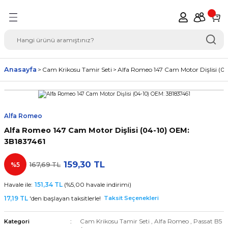
Geri Dön
del Seçimi Oto Yedek
Anasayfa
Cam Krikosu Tamir Seti
Alfa Romeo 147 Cam Motor Dişlisi (0
Alfa Romeo
Alfa Romeo 147 Cam Motor Dişlisi (04-10) OEM:
3B1837461
159,30 TL
%5
167,69 TL
Havale ile:
151,34 TL
(%5,00 havale indirimi)
17,19 TL
'den başlayan taksitlerle!
Taksit Seçenekleri
Cam Krikosu Tamir Seti
,
Alfa Romeo
,
Passat B5
Kategori