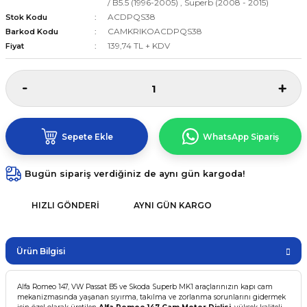
/ B5.5 (1996-2005)
,
Superb (2008 - 2015)
ACDPQS38
Stok Kodu
CAMKRIKOACDPQS38
Barkod Kodu
139,74 TL + KDV
Fiyat
Sepete Ekle
WhatsApp Sipariş
Bugün sipariş verdiğiniz de aynı gün kargoda!
HIZLI GÖNDERI
AYNI GÜN KARGO
Ürün Bilgisi
Alfa Romeo 147, VW Passat B5 ve Skoda Superb MK1 araçlarınızın kapı cam
mekanizmasında yaşanan sıyırma, takılma ve zorlanma sorunlarını gidermek