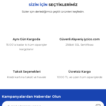
Bu ürünün fiyat bilgisi, resim, ürün açıklamalarında ve diğer
SİZİN İÇİN
SEÇTİKLERİMİZ
konularda yetersiz gördüğünüz noktaları öneri formunu
kullanarak tarafımıza iletebilirsiniz.
Sizler için derlediğimiz çeşitli ürünleri keşfedin.
Görüş ve önerileriniz için teşekkür ederiz.
Alfa Romeo
ALFA ROMEO 147 MEKANİZMA MAKARASI (2004-2010) (OEM:46751871, 
Ürün resmi kalitesiz, bozuk veya görüntülenemiyor.
Ürün açıklamasında eksik bilgiler bulunuyor.
82,67 ₺
Aynı Gün Kargoda
Güvenli Alışveriş iyzico.com
Ürün bilgilerinde hatalar bulunuyor.
78,54 ₺
15:00’a kadar ki tüm siparişler
256bit SSL Sertifikası
Ürün fiyatı diğer sitelerden daha pahalı.
kargolanır
Bu ürüne benzer farklı alternatifler olmalı.
Sepete Ekle
Taksit Seçenekleri
Ücretsiz Kargo
Kredi kartına taksit ve havale
1000 TL ve üzeri tüm siparişlerde
Gönder
Kampanyalardan Haberdar Olun