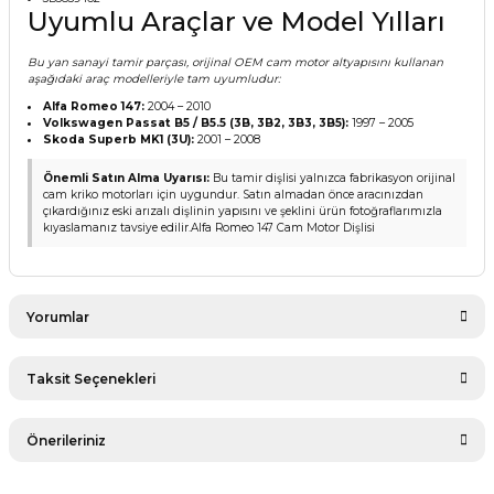
Uyumlu Araçlar ve Model Yılları
Bu yan sanayi tamir parçası, orijinal OEM cam motor altyapısını kullanan
aşağıdaki araç modelleriyle tam uyumludur:
Alfa Romeo 147:
2004 – 2010
Volkswagen Passat B5 / B5.5 (3B, 3B2, 3B3, 3B5):
1997 – 2005
Skoda Superb MK1 (3U):
2001 – 2008
Önemli Satın Alma Uyarısı:
Bu tamir dişlisi yalnızca fabrikasyon orijinal
cam kriko motorları için uygundur. Satın almadan önce aracınızdan
çıkardığınız eski arızalı dişlinin yapısını ve şeklini ürün fotoğraflarımızla
kıyaslamanız tavsiye edilir.Alfa Romeo 147 Cam Motor Dişlisi
Yorumlar
Taksit Seçenekleri
Bu ürüne ilk yorumu siz yapın!
Önerileriniz
Yorum Yaz