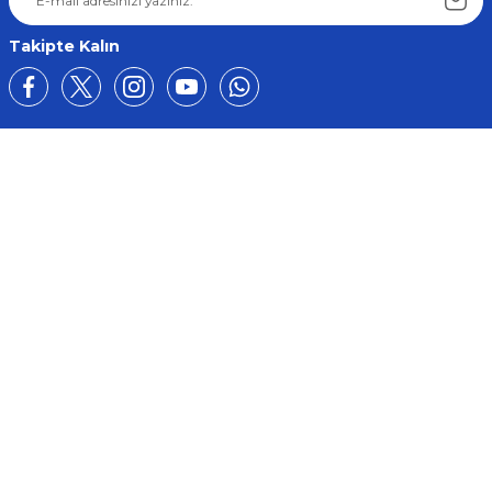
Takipte Kalın
Üyelik
Kurumsal
Alışveriş
BİZE ULAŞIN
0212 649 81 82
0535 962 32 25
avrupaplastik@hotmail.com