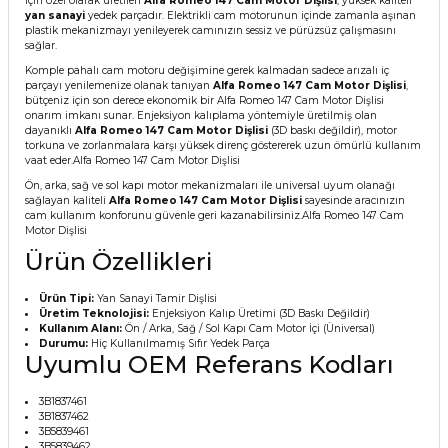
için özel olarak üretilen
Alfa Romeo 147 Cam Motor Dişlisi
, yüksek kaliteli
yan sanayi
yedek parçadır. Elektrikli cam motorunun içinde zamanla aşınan
plastik mekanizmayı yenileyerek camınızın sessiz ve pürüzsüz çalışmasını
sağlar.
Komple pahalı cam motoru değişimine gerek kalmadan sadece arızalı iç
parçayı yenilemenize olanak tanıyan
Alfa Romeo 147 Cam Motor Dişlisi
,
bütçeniz için son derece ekonomik bir Alfa Romeo 147 Cam Motor Dişlisi
onarım imkanı sunar. Enjeksiyon kalıplama yöntemiyle üretilmiş olan
dayanıklı
Alfa Romeo 147 Cam Motor Dişlisi
(3D baskı değildir), motor
torkuna ve zorlanmalara karşı yüksek direnç göstererek uzun ömürlü kullanım
vaat eder.Alfa Romeo 147 Cam Motor Dişlisi
Ön, arka, sağ ve sol kapı motor mekanizmaları ile universal uyum olanağı
sağlayan kaliteli
Alfa Romeo 147 Cam Motor Dişlisi
sayesinde aracınızın
cam kullanım konforunu güvenle geri kazanabilirsiniz.Alfa Romeo 147 Cam
Motor Dişlisi
Ürün Özellikleri
Ürün Tipi:
Yan Sanayi Tamir Dişlisi
Üretim Teknolojisi:
Enjeksiyon Kalıp Üretimi (3D Baskı Değildir)
Kullanım Alanı:
Ön / Arka, Sağ / Sol Kapı Cam Motor İçi (Üniversal)
Durumu:
Hiç Kullanılmamış Sıfır Yedek Parça
Uyumlu OEM Referans Kodları
3B1837461
3B1837462
3B5839461
3B5839462