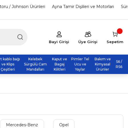
otoru / Johnson Ürünleri
Ayna Tamir Dişlileri ve Motorları
Sür
Bayi Girişi
Üye Girişi
Sepetim
rt kablo bağı
Kelebek
Kaput ve
Pimler Tel
Bakım ve
S6 /
ve Klips
Sürgülü Cam
Bagaj
Ucu ve
Kimyasal
RS6
Çeşitleri
Mandalları
Kilitleri
Yaylar
Ürünler
Mercedes-Benz
Opel