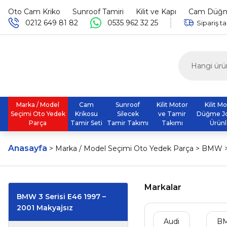
Oto Cam Kriko
Sunroof Tamiri
Kilit ve Kapı
Cam Düğme
0212 649 81 82
0535 962 32 25
Sipariş ta
Marka / Model
Cam
Sunroof
Kilit Motor
Kilit M
Seçimi Oto Yedek
Krikosu
Silecek
ve Tamir
Düğme J
Parça
Tamir Seti
Tamir Takımı
Takımı
Ürünl
Anasayfa
Marka / Model Seçimi Oto Yedek Parça
BMW
Markalar
BMW 3 Serisi E46 1997 –
2001 Makyajsız
Audi
B