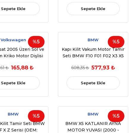
Sepete Ekle
Sepete Ekle
Volkswagen
BMW
%5
%5
at 2005 Üzeri Sol ve
Kapı Kilit Vakum Motor Tamir
 Kriko Motor Dişlisi
Seti BMW F10 F01 F02 X3 X5
 2015) (OEM:3C1 837
165,88 ₺
577,93 ₺
,61 ₺
608,35 ₺
1 837 756 3C4 839 755
 3C4 839 756 )
Sepete Ekle
Sepete Ekle
BMW
BMW
%5
%5
 Kilit Tamir Seti BMW
BMW X5 KATLANIR AYNA
 F X Z Serisi (OEM:
MOTOR YUVASI (2000 -