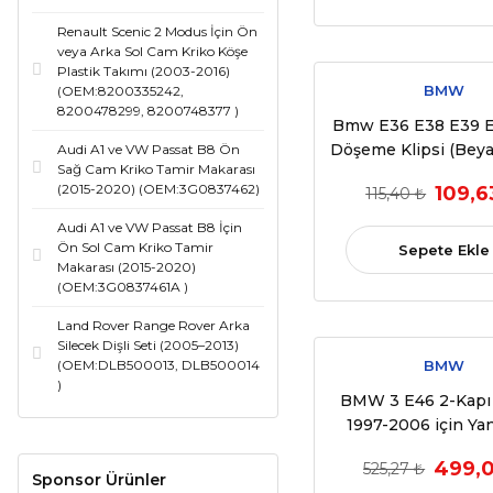
Renault Scenic 2 Modus İçin Ön
veya Arka Sol Cam Kriko Köşe
Plastik Takımı (2003-2016)
BMW
(OEM:8200335242,
8200478299, 8200748377 )
Bmw E36 E38 E39 E
Döşeme Klipsi (Bey
Audi A1 ve VW Passat B8 Ön
Sağ Cam Kriko Tamir Makarası
:51411973500) 10
(2015-2020) (OEM:3G0837462)
109,6
115,40 ₺
Audi A1 ve VW Passat B8 İçin
Ön Sol Cam Kriko Tamir
Sepete Ekle
Makarası (2015-2020)
(OEM:3G0837461A )
Land Rover Range Rover Arka
Silecek Dişli Seti (2005–2013)
BMW
(OEM:DLB500013, DLB500014
)
BMW 3 E46 2-Kapı
1997-2006 için Ya
Tamir Dişlisi
499,0
525,27 ₺
(OEM:51167000
Sponsor Ürünler