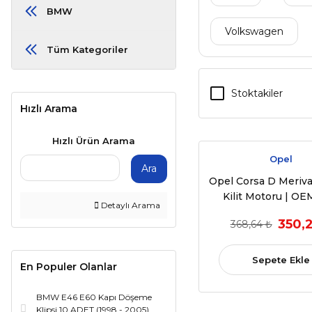
BMW
Volkswagen
Tüm Kategoriler
Stoktakiler
Hızlı Arama
Hızlı Ürün Arama
Opel
Ara
Opel Corsa D Meriva 
Kilit Motoru | O
Detaylı Arama
13258265 - 133255 |
350,2
368,64 ₺
2017 Model Yıll
Sepete Ekle
En Populer Olanlar
BMW E46 E60 Kapı Döşeme
Klipsi 10 ADET (1998 - 2005)