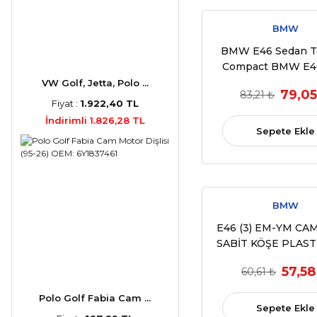
BMW
BMW E46 Sedan T
Compact BMW E4
Krikosu Taşıyıcı Plas
VW Golf, Jetta, Polo ...
79,05
83,21 ₺
2006 OEM 513382
Fiyat :
1.922,40 TL
İndirimli 1.826,28 TL
Sepete Ekle
BMW
E46 (3) EM-YM CA
SABİT KÖŞE PLAST
(1998-2006) (O
57,58
60,61 ₺
51338254912, 5135
UYUMLU)
Polo Golf Fabia Cam ...
Sepete Ekle