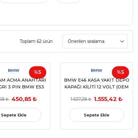
Toplam 62 ürün
BMW
BMW
%5
%5
M ACMA ANAHTARI
BMW E46 KASA YAKIT DEPO
GRI 3 PIN BMW E53
KAPAĞI KİLİTİ 12 VOLT (OEM
 E87 E89 E90 E91 E92
67118372240 - 67116988090)
450,85 ₺
1.555,42 ₺
58 ₺
1.637,28 ₺
EM 61316945875)
Sepete Ekle
Sepete Ekle