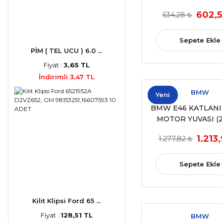
Tamir Takım
602,5
634,28 ₺
(OEM:51337020
Sepete Ekle
PİM ( TEL UCU ) 6.0 ...
Fiyat :
3,65 TL
İndirimli 3,47 TL
BMW
Yeni
BMW E46 KATLANI
MOTOR YUVASI (2
2006) (OEM:511398
1.213
1.277,82 ₺
97000000000, 69
Sepete Ekle
Kilit Klipsi Ford 65 ...
Fiyat :
128,51 TL
BMW