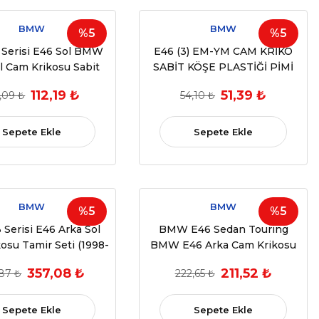
BMW
BMW
%5
%5
Serisi E46 Sol BMW
E46 (3) EM-YM CAM KRİKO
l Cam Krikosu Sabit
SABİT KÖŞE PLASTİĞİ PİMİ
lastiği (1998-2006)
(1998-2006) (OEM:
112,19 ₺
51,39 ₺
,09 ₺
54,10 ₺
51338254911 UYUMLU)
Sepete Ekle
Sepete Ekle
BMW
BMW
%5
%5
Serisi E46 Arka Sol
BMW E46 Sedan Touring
osu Tamir Seti (1998-
BMW E46 Arka Cam Krikosu
2005)
Tamir Seti 1998-2005 OEM
357,08 ₺
211,52 ₺
,87 ₺
222,65 ₺
51358212099
Sepete Ekle
Sepete Ekle