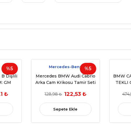
Mercedes-Benz
%5
%5
B Dişlili
Mercedes BMW Audi Cabrio
BMW CA
EM: GM
Arka Cam Krikosu Tamir Seti
TEKLI 
 2006 -
Klipsi 1998-2026 OEM-
E70 E71
1 ₺
122,53 ₺
128,98 ₺
474,
arı
CAB4019
N(O
Sepete Ekle