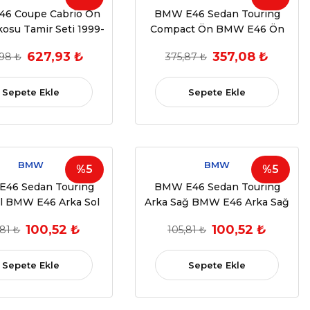
6 Coupe Cabrio Ön
BMW E46 Sedan Touring
osu Tamir Seti 1999-
Compact Ön BMW E46 Ön
 OEM 51337039451
Cam Krikosu Tamir Seti 1998-
627,93 ₺
357,08 ₺
98 ₺
375,87 ₺
2006 OEM 51338254911
Sepete Ekle
Sepete Ekle
BMW
BMW
%5
%5
46 Sedan Touring
BMW E46 Sedan Touring
ol BMW E46 Arka Sol
Arka Sağ BMW E46 Arka Sağ
ikosu Plastiği 1998-
Cam Krikosu Plastiği 1998-
100,52 ₺
100,52 ₺
,81 ₺
105,81 ₺
 OEM 51358212099
2005 OEM 51358212100
Sepete Ekle
Sepete Ekle