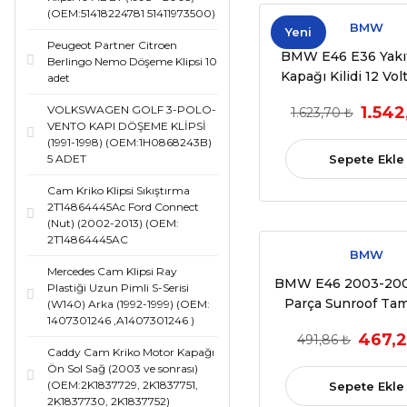
(OEM:51418224781 51411973500)
BMW
Yeni
Peugeot Partner Citroen
BMW E46 E36 Yakı
Berlingo Nemo Döşeme Klipsi 10
Kapağı Kilidi 12 Vo
adet
67118353001
1.542
VOLKSWAGEN GOLF 3-POLO-
1.623,70 ₺
VENTO KAPI DÖŞEME KLİPSİ
(1991-1998) (OEM:1H0868243B)
Sepete Ekle
5 ADET
Cam Kriko Klipsi Sıkıştırma
2T14864445Ac Ford Connect
(Nut) (2002-2013) (OEM:
2T14864445AC
BMW
Mercedes Cam Klipsi Ray
BMW E46 2003-2006
Plastiği Uzun Pimli S-Serisi
Parça Sunroof Tam
(W140) Arka (1992-1999) (OEM:
1407301246 ,A1407301246 )
(OEM:541371345
467,2
491,86 ₺
Caddy Cam Kriko Motor Kapağı
Ön Sol Sağ (2003 ve sonrası)
(OEM:2K1837729, 2K1837751,
Sepete Ekle
2K1837730, 2K1837752)