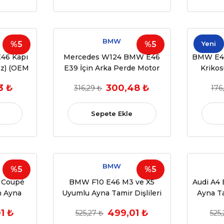
BMW
%5
%5
Yeni
46 Kapı
Mercedes W124 BMW E46
BMW E46
az) (OEM
E39 İçin Arka Perde Motor
Krikos
 ADET
Tamir Dişlis (1984 - 1997)
1998-20
3 ₺
300,48 ₺
316,29 ₺
176
(OEM:
Sepete Ekle
BMW
%5
%5
 Coupé
BMW F10 E46 M3 ve X5
Audi A4
n Ayna
Uyumlu Ayna Tamir Dişlileri
Ayna Ta
(38 Diş - Metal)
1 ₺
499,01 ₺
525,27 ₺
525,
490,