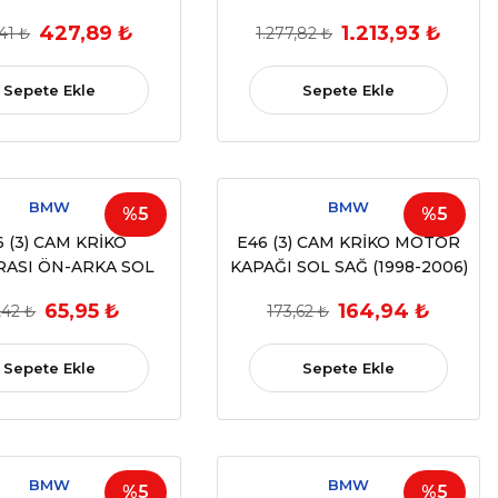
51217202146)
2006) (OEM:51139804996,
427,89 ₺
1.213,93 ₺
41 ₺
1.277,82 ₺
97000000000, 6991Z1)
Sepete Ekle
Sepete Ekle
BMW
BMW
%5
%5
6 (3) CAM KRİKO
E46 (3) CAM KRİKO MOTOR
ASI ÖN-ARKA SOL
KAPAĞI SOL SAĞ (1998-2006)
(1998-2006) (OEM:
(OEM: 51338254912,
65,95 ₺
164,94 ₺
,42 ₺
173,62 ₺
54912, 51338254914
51338254914 UYUMLU)
UYUMLU)
Sepete Ekle
Sepete Ekle
BMW
BMW
%5
%5