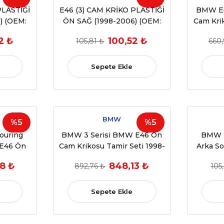
PLASTİĞİ
E46 (3) CAM KRİKO PLASTİĞİ
BMW E4
) (OEM:
ÖN SAĞ (1998-2006) (OEM:
Cam Krik
UMLU)
51338254912 UYUMLU)
2006
2 ₺
100,52 ₺
105,81 ₺
660,
Sepete Ekle
BMW
%5
%5
ouring
BMW 3 Serisi BMW E46 Ön
BMW E
E46 Ön
Cam Krikosu Tamir Seti 1998-
Arka S
eti 1998-
2001 OEM 51337020660
Cam Kr
8 ₺
848,13 ₺
892,76 ₺
105
54911
2005
Sepete Ekle