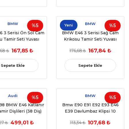
BMW
BMW
%5
Yeni
%5
 3 Serisi Ön Sol Cam
BMW E46 3 Serisi Sağ Cam
u Tamir Seti Yuvası
Krikosu Tamir Seti Yuvası
05 OEM 51337020659
1998-2005 OEM 51337020660
167,85 ₺
167,84 ₺
,68 ₺
176,68 ₺
51358212099
51337020660
Sepete Ekle
Sepete Ekle
Audi
BMW
%5
%5
 B8 BMW E46 Katlanır
Bmw E90 E91 E92 E93 E46
mir Dişlileri (38 Diş)
E39 Davlumbaz Klipsi 10
ADET (1998-2005) (OEM:...)
499,01 ₺
107,68 ₺
27 ₺
113,34 ₺