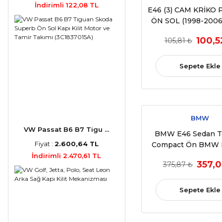
İndirimli 122,08 TL
E46 (3) CAM KRİKO 
ÖN SOL (1998-2006
51338254911 UY
100,5
105,81 ₺
Sepete Ekle
BMW
VW Passat B6 B7 Tigu ...
BMW E46 Sedan T
Fiyat :
2.600,64 TL
Compact Ön BMW 
Cam Krikosu Tamir S
İndirimli 2.470,61 TL
357,0
375,87 ₺
2006 OEM 513382
Sepete Ekle