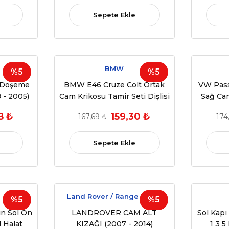
)
Sepete Ekle
BMW
%5
%5
 Döşeme
BMW E46 Cruze Colt Ortak
VW Pass
 - 2005)
Cam Krikosu Tamir Seti Dişlisi
Sağ Cam
781
1998-2016 OEM 51337020660
(2005 -
8 ₺
159,30 ₺
167,69 ₺
174
)
95382556
755 / 3C
/
Sepete Ekle
Land Rover / Range Rover
%5
%5
n Sol Ön
LANDROVER CAM ALT
Sol Kapı
 Halat
KIZAĞI (2007 - 2014)
1 3 5