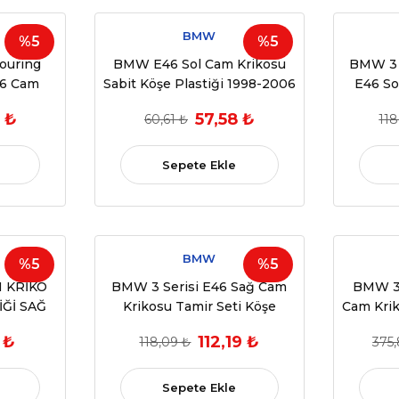
BMW
%5
%5
ouring
BMW E46 Sol Cam Krikosu
BMW 3 
6 Cam
Sabit Köşe Plastiği 1998-2006
E46 So
tiği 1998-
OEM 51338254911
Köşe P
 ₺
57,58 ₺
60,61 ₺
118
54911
Sepete Ekle
BMW
%5
%5
M KRİKO
BMW 3 Serisi E46 Sağ Cam
BMW 3 
İĞİ SAĞ
Krikosu Tamir Seti Köşe
Cam Krik
EM:
Yuvası ve Makaraları (1998-
 ₺
112,19 ₺
118,09 ₺
375
8212100
2006)
Sepete Ekle