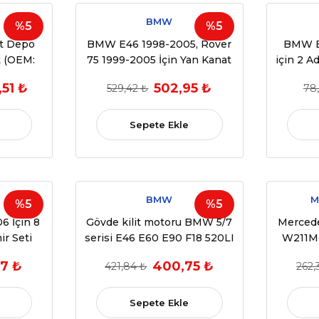
BMW
%5
%5
t Depo
BMW E46 1998-2005, Rover
BMW E
lt (OEM:
75 1999-2005 İçin Yan Kanat
için 2 A
)
Ayna Motoru Dişli SETİ
Tamir
,51 ₺
502,95 ₺
529,42 ₺
78,
(OEM:5116789359)
541371
Sepete Ekle
BMW
M
%5
%5
 İçin 8
Gövde kilit motoru BMW 5/7
Merced
ir Seti
serisi E46 E60 E90 F18 520LI
W211Me
16)
Trunk li bagaj kilit motoru
Plasti
7 ₺
400,75 ₺
421,84 ₺
262,
Sepete Ekle