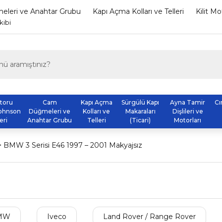
leri ve Anahtar Grubu
Kapı Açma Kolları ve Telleri
Kilit M
kibi
otoru
Cam
Kapı Açma
Sürgülü Kapı
Ayna Tamir
Cı
ohnson
Düğmeleri ve
Kolları ve
Makaraları
Dişlileri ve
eri
Anahtar Grubu
Telleri
(Ticari)
Motorları
BMW 3 Serisi E46 1997 – 2001 Makyajsız
MW
Iveco
Land Rover / Range Rover