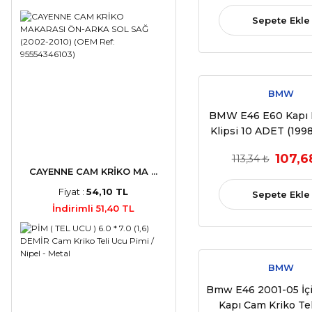
51167000492 
Sepete Ekle
BMW
BMW E46 E60 Kapı
Klipsi 10 ADET (1998
(OEM:51418224
107,6
113,34 ₺
51411973500
CAYENNE CAM KRİKO MA ...
Fiyat :
54,10 TL
Sepete Ekle
İndirimli 51,40 TL
BMW
Bmw E46 2001-05 İçi
Kapı Cam Kriko Tel