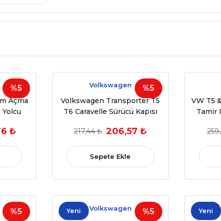
Volkswagen
%5
%5
am Açma
Volkswagen Transporter T5
VW T5 &
 Yolcu
T6 Caravelle Sürücü Kapısı
Tamir 
59855B)
Çiftli Cam Açma Kapama
(OEM:7E
76 ₺
206,57 ₺
217,44 ₺
259,
Anahtarı (2003-2016) - (OEM:
7E0959855A)
Sepete Ekle
Volkswagen
%5
Yeni
%5
Yeni