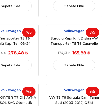
Sepete Ekle
Sepete Ekle
Volkswagen
Volkswagen
%5
%5
ransporter T5 T6
Sürgülü Kapı Kilit Dişlisi VW
lü Kapı Teli 03-24
Transporter T5 T6 Caravelle
7H0843435E
(OEM: 7E0843654AH)
278,48 ₺
165,88 ₺
14 ₺
174,61 ₺
Sepete Ekle
Sepete Ekle
Volkswagen
Volkswagen
%5
%5
ORTER T7 DIŞ AYNA
VW T5 T6 Sürgülü Cam Tamir
SOL SAĞ Otomatik
Seti (2003-2019) OEM