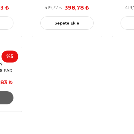
SAĞ
Katlan
3 ₺
398,78 ₺
419,77 ₺
419,
(OEM:7E1857507,7E185750,
(OEM:7
7E1 857 507 CP / 7E1 857 508
508
CP)
Sepete Ekle
%5
N
6 FAR
10 PIN
,83 ₺