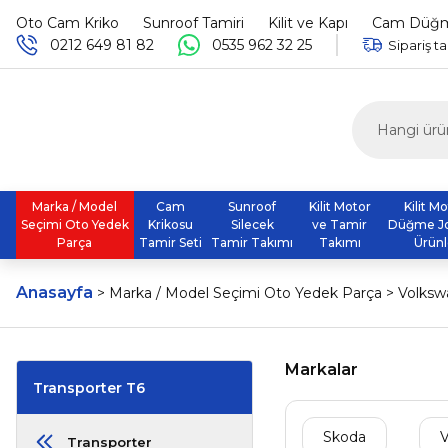
Oto Cam Kriko
Sunroof Tamiri
Kilit ve Kapı
Cam Düğme
0212 649 81 82
0535 962 32 25
Sipariş ta
Marka / Model
Cam
Sunroof
Kilit Motor
Kilit M
Seçimi Oto Yedek
Krikosu
Silecek
ve Tamir
Düğme J
Parça
Tamir Seti
Tamir Takımı
Takımı
Ürünl
Anasayfa
Marka / Model Seçimi Oto Yedek Parça
Volks
Markalar
Transporter T6
Skoda
Transporter