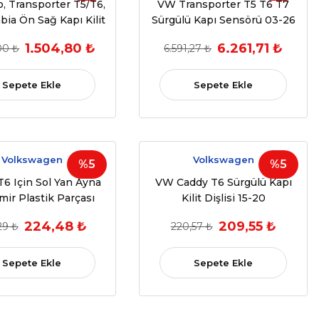
, Transporter T5/T6,
VW Transporter T5 T6 T7
abia Ön Sağ Kapı Kilit
Sürgülü Kapı Sensörü 03-26
anizması (OEM:
7E08436C
1.504,80 ₺
6.261,71 ₺
00 ₺
6.591,27 ₺
3B1837016A)
Sepete Ekle
Sepete Ekle
Volkswagen
Volkswagen
%5
%5
6 Için Sol Yan Ayna
VW Caddy T6 Sürgülü Kapı
mir Plastik Parçası
Kilit Dişlisi 15-20
(2003-2015)
7E0843654BH
224,48 ₺
209,55 ₺
29 ₺
220,57 ₺
1857501F,7E1857501G)
Sepete Ekle
Sepete Ekle