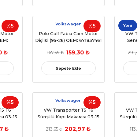
Volkswagen
%5
%5
Yeni
 Motor
Polo Golf Fabia Cam Motor
VW T
OEM:
Dişlisi (95-26) OEM: 6Y1837461
Sens
0 ₺
159,30 ₺
167,69 ₺
291,
Sepete Ekle
Volkswagen
%5
%5
T5 T6
VW Transporter T5 T6
VW T
sı 03-15
Sürgülü Kapı Makarası 03-15
Sürgülü
7H0843435E
7 ₺
202,97 ₺
213,65 ₺
113