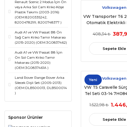
Renault Scenic 2 Modus İçin Ön
veya Arka Sol Cam Kriko Köşe
Volkswagen
Plastik Takımı (2003-2016)
VW Transporter T6 2
(OEM:8200335242,
8200478299, 8200748377 )
Otomatik Elektrikli 
Dış Ayna Tamir P
Audi A1 ve VW Passat B8 Ön
387,
408,34 ₺
Zamak 7E185740
Sağ Cam Kriko Tamir Makarası
(2015-2020) (OEM:3G0837462)
Sepete Ekle
Audi A1 ve VW Passat B8 İçin
Ön Sol Cam Kriko Tamir
Makarası (2015-2020)
(OEM:3G0837461A )
Land Rover Range Rover Arka
Volkswagen
Yeni
Silecek Dişli Seti (2005–2013)
VW T5 Caravelle Sür
(OEM:DLB500013, DLB500014
)
Tel Seti 03-14 7H0
1.446
1.522,98 ₺
Sponsor Ürünler
Sepete Ekle