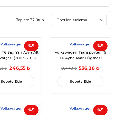
Toplam 37 ürün
Volkswagen
Volkswagen
%5
%5
 T6 Sağ Yan Ayna Alt
Volkswagen Transporter T5
Parçası (2003-2015)
T6 Ayna Ayar Düğmesi
1857502F,7E1857502G)
Isıtmalı
246,55 ₺
536,26 ₺
53 ₺
564,48 ₺
Sepete Ekle
Sepete Ekle
Volkswagen
Volkswagen
%5
%5