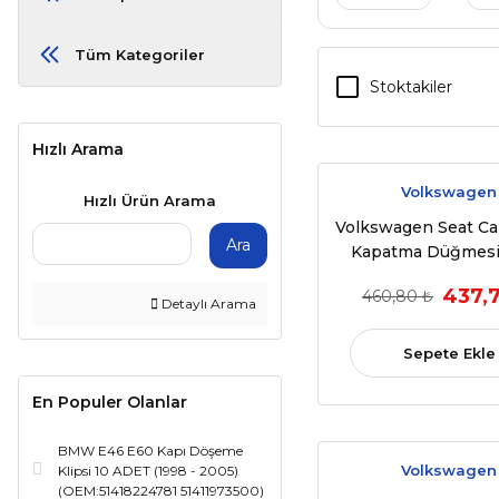
Tüm Kategoriler
Stoktakiler
Hızlı Arama
Volkswagen
Hızlı Ürün Arama
Volkswagen Seat C
Ara
Kapatma Düğmesi
Tarafı Tekli (7L69
437,
460,80 ₺
Detaylı Arama
Sepete Ekle
En Populer Olanlar
BMW E46 E60 Kapı Döşeme
Volkswagen
Klipsi 10 ADET (1998 - 2005)
(OEM:51418224781 51411973500)