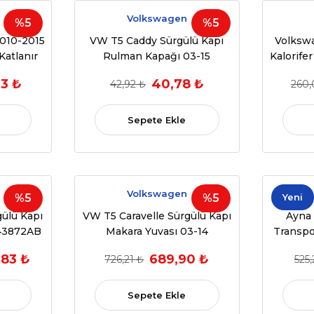
Volkswagen
%5
%5
010-2015
VW T5 Caddy Sürgülü Kapı
Volksw
Katlanır
Rulman Kapağı 03-15
Kalorife
arçası
7H0843406B
2015)
93 ₺
40,78 ₺
42,92 ₺
260,
7 408
Sepete Ekle
Volkswagen
%5
%5
Yeni
gülü Kapı
VW T5 Caravelle Sürgülü Kapı
Ayna 
843872AB
Makara Yuvası 03-14
Transpo
7E1843872
,83 ₺
689,90 ₺
726,21 ₺
525,
Sepete Ekle