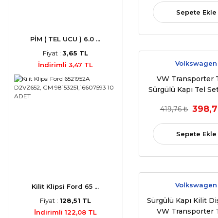
Sepete Ekle
PİM ( TEL UCU ) 6.0 ...
Fiyat :
3,65 TL
Volkswagen
İndirimli 3,47 TL
VW Transporter 
Sürgülü Kapı Tel Se
7E1843871
398,7
419,76 ₺
Sepete Ekle
Volkswagen
Kilit Klipsi Ford 65 ...
Sürgülü Kapı Kilit Diş
Fiyat :
128,51 TL
VW Transporter 
İndirimli 122,08 TL