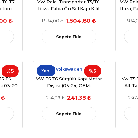
 T6 T7
VW Polo, Transporter T5/T6,
VW Polo
Motoru
Ibiza, Fabia Ön Sol Kapı Kilit
Ibiza, F
Mekanizması (OEM:
Mek
,00 ₺
1.504,80 ₺
1.584,00 ₺
1.584,
3B1837015A)
Sepete Ekle
Volkswagen
%5
Yeni
%5
T5 T6
VW T5 T6 Sürgülü Kapı Motor
Vw T5 T
nı 03-20
Dişlisi (03-24) OEM:
Alt Ta
B
7E1959245A
 ₺
241,38 ₺
254,09 ₺
236,
(OEM:7E
Sepete Ekle