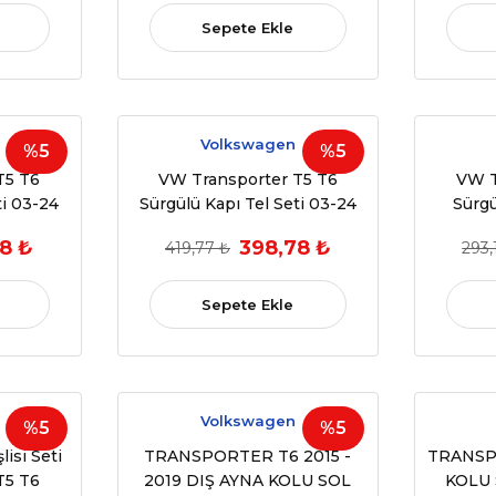
Sepete Ekle
Volkswagen
%5
%5
T5 T6
VW Transporter T5 T6
VW T
ti 03-24
Sürgülü Kapı Tel Seti 03-24
Sürgü
7E1843872
8 ₺
398,78 ₺
419,77 ₺
293,
Sepete Ekle
Volkswagen
%5
%5
lisi Seti
TRANSPORTER T6 2015 -
TRANSP
T5 T6
2019 DIŞ AYNA KOLU SOL
KOLU 