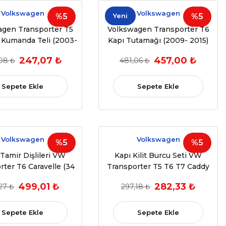
Volkswagen
Volkswagen
%5
Yeni
%5
agen Transporter T5
Volkswagen Transporter T6
r Kumanda Teli (2003-
Kapı Tutamağı (2009- 2015)
 (OEM: 7H1819835C)
(OEM: 7H0 867 180)
247,07 ₺
457,00 ₺
08 ₺
481,06 ₺
Sepete Ekle
Sepete Ekle
Volkswagen
Volkswagen
%5
%5
Tamir Dişlileri VW
Kapı Kilit Burcu Seti VW
rter T6 Caravelle (34
Transporter T5 T6 T7 Caddy
Diş)
(Sağ & Sol)
499,01 ₺
282,33 ₺
27 ₺
297,18 ₺
Sepete Ekle
Sepete Ekle