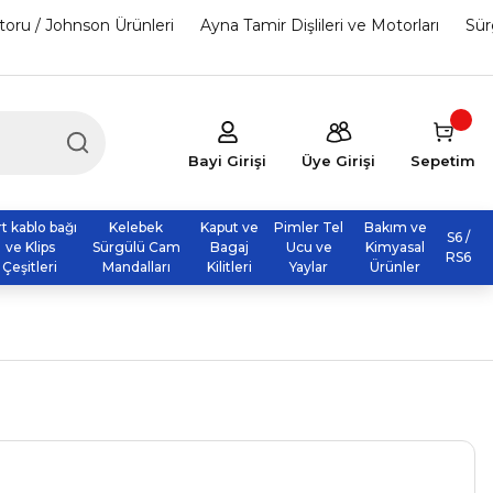
otoru / Johnson Ürünleri
Ayna Tamir Dişlileri ve Motorları
Sür
Bayi Girişi
Üye Girişi
Sepetim
rt kablo bağı
Kelebek
Kaput ve
Pimler Tel
Bakım ve
S6 /
ve Klips
Sürgülü Cam
Bagaj
Ucu ve
Kimyasal
RS6
Çeşitleri
Mandalları
Kilitleri
Yaylar
Ürünler