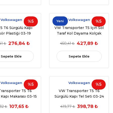
Volkswagen
Volkswagen
%5
Yeni
%5
5 T6 Sürgülü Kapı
VW Transporter T5 İçin Sol
ör Plastiği 03-19
Taraf Kol Dayama Kolçak
7H0843435
Onarım Parçası (2003 -
276,84 ₺
427,89 ₺
41 ₺
450,41 ₺
Günümüz) (OEM:7H5883081,
7H0883081, 7H0881082)
Sepete Ekle
Sepete Ekle
Volkswagen
Volkswagen
%5
%5
ransporter T5 T6
VW Transporter T5 T6
 Kapı Makarası 03-15
Sürgülü Kapı Tel Seti 03-24
7H0843436E
7E1843872
107,65 ₺
398,78 ₺
,32 ₺
419,77 ₺