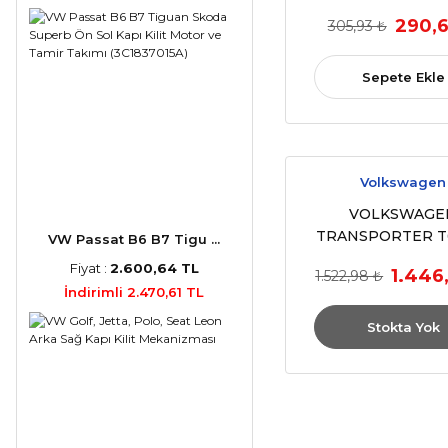
290,6
305,93 ₺
Sepete Ekle
Volkswagen
VOLKSWAGE
TRANSPORTER T
VW Passat B6 B7 Tigu ...
ANAHTARI KROM 
Fiyat :
2.600,64 TL
1.446
1.522,98 ₺
İndirimli 2.470,61 TL
Stokta Yok