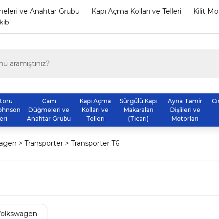
leri ve Anahtar Grubu
Kapı Açma Kolları ve Telleri
Kilit M
kibi
otoru
Cam
Kapı Açma
Sürgülü Kapı
Ayna Tamir
Cı
ohnson
Düğmeleri ve
Kolları ve
Makaraları
Dişlileri ve
eri
Anahtar Grubu
Telleri
(Ticari)
Motorları
wagen
Transporter
Transporter T6
Volkswagen