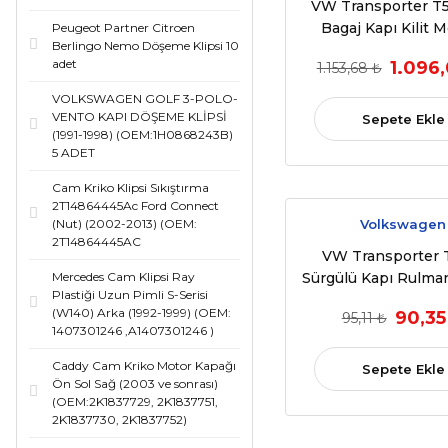
VW Transporter T5
Bagaj Kapı Kilit 
Peugeot Partner Citroen
Berlingo Nemo Döşeme Klipsi 10
adet
1.096
1.153,68 ₺
VOLKSWAGEN GOLF 3-POLO-
VENTO KAPI DÖŞEME KLİPSİ
Sepete Ekle
(1991-1998) (OEM:1H0868243B)
5 ADET
Cam Kriko Klipsi Sıkıştırma
2T14864445Ac Ford Connect
Volkswagen
(Nut) (2002-2013) (OEM:
2T14864445AC
VW Transporter 
Mercedes Cam Klipsi Ray
Sürgülü Kapı Rulma
Plastiği Uzun Pimli S-Serisi
7H0843398A
(W140) Arka (1992-1999) (OEM:
90,35
95,11 ₺
1407301246 ,A1407301246 )
Caddy Cam Kriko Motor Kapağı
Sepete Ekle
Ön Sol Sağ (2003 ve sonrası)
(OEM:2K1837729, 2K1837751,
2K1837730, 2K1837752)