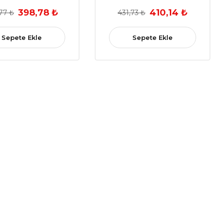
ır (2015 ve Sonrası)
7H0847781
398,78 ₺
410,14 ₺
77 ₺
431,73 ₺
E1 857 507, 7E1 857
, 7E1857507CP /
7E1857508CP)
Sepete Ekle
Sepete Ekle