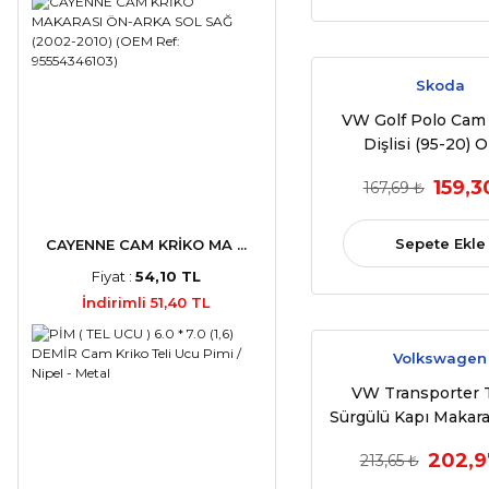
Skoda
VW Golf Polo Cam
Dişlisi (95-20) 
6Y1837461
159,3
167,69 ₺
Sepete Ekle
CAYENNE CAM KRİKO MA ...
Fiyat :
54,10 TL
İndirimli 51,40 TL
Volkswagen
VW Transporter 
Sürgülü Kapı Makara
7H0843398
202,9
213,65 ₺