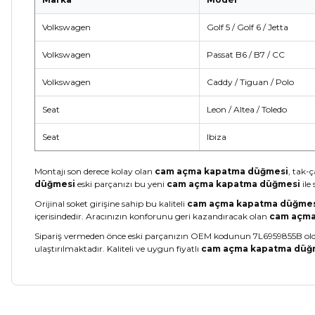
Volkswagen
Golf 5 / Golf 6 / Jetta
Volkswagen
Passat B6 / B7 / CC
Volkswagen
Caddy / Tiguan / Polo
Seat
Leon / Altea / Toledo
Seat
Ibiza
Montajı son derece kolay olan
cam açma kapatma düğmesi
, tak-
düğmesi
eski parçanızı bu yeni
cam açma kapatma düğmesi
ile 
Orijinal soket girişine sahip bu kaliteli
cam açma kapatma düğme
içerisindedir. Aracınızın konforunu geri kazandıracak olan
cam açma
Sipariş vermeden önce eski parçanızın OEM kodunun 7L6959855B oldu
ulaştırılmaktadır. Kaliteli ve uygun fiyatlı
cam açma kapatma düğ