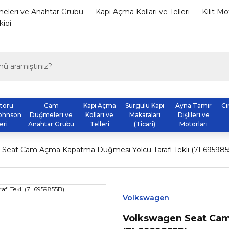
leri ve Anahtar Grubu
Kapı Açma Kolları ve Telleri
Kilit M
kibi
otoru
Cam
Kapı Açma
Sürgülü Kapı
Ayna Tamir
Cı
ohnson
Düğmeleri ve
Kolları ve
Makaraları
Dişlileri ve
eri
Anahtar Grubu
Telleri
(Ticari)
Motorları
 Seat Cam Açma Kapatma Düğmesi Yolcu Tarafı Tekli (7L695985
Volkswagen
Volkswagen Seat Cam