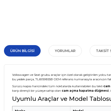
ÜRÜN BILGISI
YORUMLAR
TAKSIT 
Volkswagen ve Seat grubu araçlar için özel olarak geliştirilen yolcu t
bu yedek parça, 7L6959855B OEM referans numarasıyla aracınızın fabri
Sürücü kapısı haricindeki tüm noktalarda kullanılabilen bu tekli
cam
karşı dirençli bir yüzeye sahip olan
cam açma kapatma düğmesi
,
Uyumlu Araçlar ve Model Tablos
Marka
Model