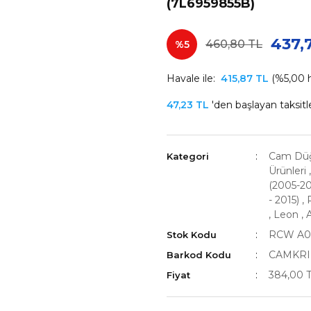
(7L6959855B)
437,
460,80 TL
%5
Havale ile:
415,87 TL
(%5,00 h
47,23 TL
'den başlayan taksitle
Cam Düğ
Kategori
Ürünleri
(2005-20
- 2015)
,
,
Leon
,
A
RCW A0
Stok Kodu
CAMKRI
Barkod Kodu
384,00 
Fiyat