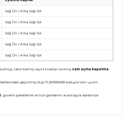
Sağ Ön / Arka Sağ-Sol
Sağ Ön / Arka Sağ-Sol
Sağ Ön / Arka Sağ-Sol
Sağ Ön / Arka Sağ-Sol
Sağ Ön / Arka Sağ-Sol
zulmuş, takılı kalmış veya tırnakları kırılmış
cam açma kapatma
alite testlerinden geçirilmiş olup 7L6959855B koduyla tam uyum
i
, güvenli paketleme ve hızlı gönderim avantajıyla adresinize