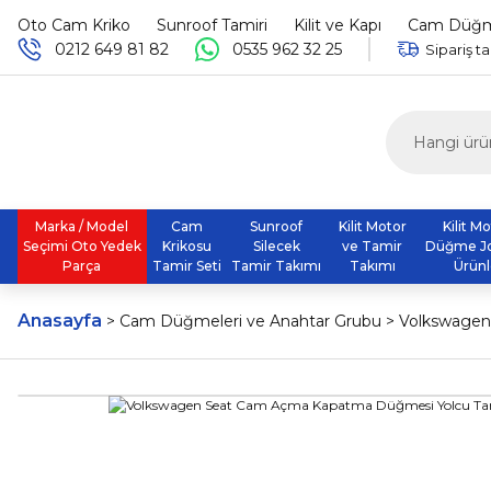
Oto Cam Kriko
Sunroof Tamiri
Kilit ve Kapı
Cam Düğme
0212 649 81 82
0535 962 32 25
Sipariş ta
Marka / Model
Cam
Sunroof
Kilit Motor
Kilit M
Seçimi Oto Yedek
Krikosu
Silecek
ve Tamir
Düğme J
Parça
Tamir Seti
Tamir Takımı
Takımı
Ürünl
Anasayfa
Cam Düğmeleri ve Anahtar Grubu
Volkswagen