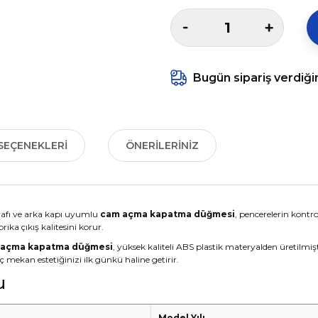
Bugün sipariş verdiği
SEÇENEKLERI
ÖNERILERINIZ
arafı ve arka kapı uyumlu
cam açma kapatma düğmesi
, pencerelerin kontr
ka çıkış kalitesini korur.
 açma kapatma düğmesi
, yüksek kaliteli ABS plastik materyalden üretilmi
 iç mekan estetiğinizi ilk günkü haline getirir.
u
Model Yılı