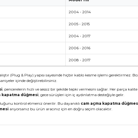
2004 - 2014
2005 - 2015
2004 - 2017
2006 - 2016
2008 - 2017
çalıştır (Plug & Play) yapısı sayesinde hiçbir kablo kesme işlemi gerektirmez. Bo
saniyeler içinde değiştirebilirsiniz.
si
, pencerelerin hızlı ve sessiz bir şekilde tepki vermesini sağlar. Her parça k
 kapatma düğmesi
, gece sürüşleri için iç aydınlatma desteğiyle gelir.
ğunu kontrol etmeniz önerilir. Bu dayanıklı
cam açma kapatma düğmes
mesi
arıyorsanız bu ürün aracınız için en doğru seçim olacaktır.