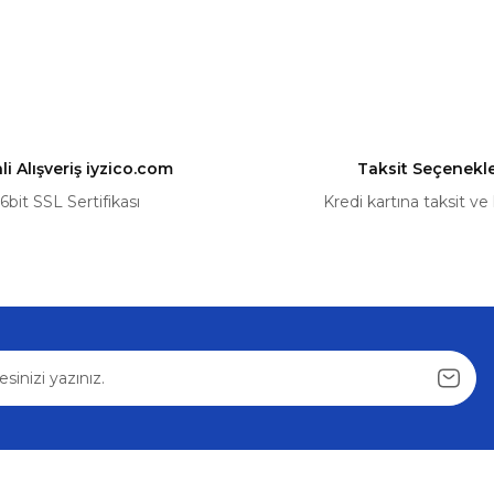
nularda yetersiz gördüğünüz noktaları öneri formunu kullanarak tarafımız
Bu ürüne ilk yorumu siz yapın!
Yorum Yaz
i Alışveriş iyzico.com
Taksit Seçenekle
6bit SSL Sertifikası
Kredi kartına taksit ve
Gönder