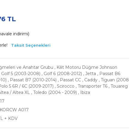
76 TL
avale indirimi)
rle!
Taksit Seçenekleri
meleri ve Anahtar Grubu
,
Kilit Motoru Düğme Johnson
,
Golf 5 (2003-2008)
,
Golf 6 (2008-2012)
,
Jetta
,
Passat B6
10)
,
Passat B7 (2010-2014)
,
Passat CC
,
Caddy
,
Tiguan (2008
Polo 5 6R / 6C (2009-2017)
,
Scirocco
,
Transporter T6
,
Touareg
ltea / Altea XL
,
Toledo (2004 - 2009)
,
Ibiza
17
KORCW A017
TL + KDV