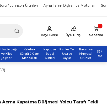
otoru / Johnson Ürünleri
Ayna Tamir Dişlileri ve Motorları
Sür
Bayi Girişi
Üye Girişi
Sepetim
rt kablo bağı
Kelebek
Kaput ve
Pimler Tel
Bakım ve
S6 /
ve Klips
Sürgülü Cam
Bagaj
Ucu ve
Kimyasal
RS6
Çeşitleri
Mandalları
Kilitleri
Yaylar
Ürünler
5B)
 Açma Kapatma Düğmesi Yolcu Tarafı Tekli