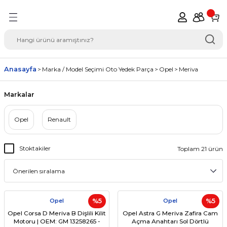
Geri Dön
del Seçimi Oto Yedek
Anasayfa
Marka / Model Seçimi Oto Yedek Parça
Opel
Meriva
Markalar
Opel
Renault
Stoktakiler
Toplam 21 ürün
Opel
%5
Opel
%5
Opel Corsa D Meriva B Dişlili Kilit
Opel Astra G Meriva Zafira Cam
Motoru | OEM: GM 13258265 -
Açma Anahtarı Sol Dörtlü