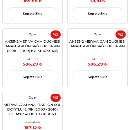
165,88 ₺
38,81 ₺
Sepete Ekle
Sepete Ekle
Opel
%5
Opel
%5
AN351-2 MERIVA CAM DÜĞMESİ
AN353-2 MERIVA CAM DÜĞMESİ
ANAHTARI ÖN SAĞ TEKLİ 4 PIN
ANAHTARI ÖN SAĞ TEKLİ 4 PIN
(1998 - 2009) (OEM: 6240105)
617,15 ₺
617,15 ₺
586,29 ₺
586,29 ₺
Sepete Ekle
Sepete Ekle
Opel
%5
MERIVA CAM ANAHTARI ÖN SOL
DÖRTLÜ 12 PIN (2003 - 2010)
(OEM:62 40 108 93380068
6240106)
197,00 ₺
187,15 ₺