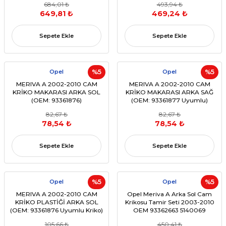
684,01 ₺
493,94 ₺
649,81 ₺
469,24 ₺
Sepete Ekle
Sepete Ekle
Opel
%5
Opel
%5
MERIVA A 2002-2010 CAM
MERIVA A 2002-2010 CAM
KRİKO MAKARASI ARKA SOL
KRİKO MAKARASI ARKA SAĞ
(OEM: 93361876)
(OEM: 93361877 Uyumlu)
82,67 ₺
82,67 ₺
78,54 ₺
78,54 ₺
Sepete Ekle
Sepete Ekle
Opel
%5
Opel
%5
MERIVA A 2002-2010 CAM
Opel Meriva A Arka Sol Cam
KRİKO PLASTİĞİ ARKA SOL
Krikosu Tamir Seti 2003-2010
(OEM: 93361876 Uyumlu Kriko)
OEM 93362663 5140069
93367905
105,66 ₺
450,41 ₺