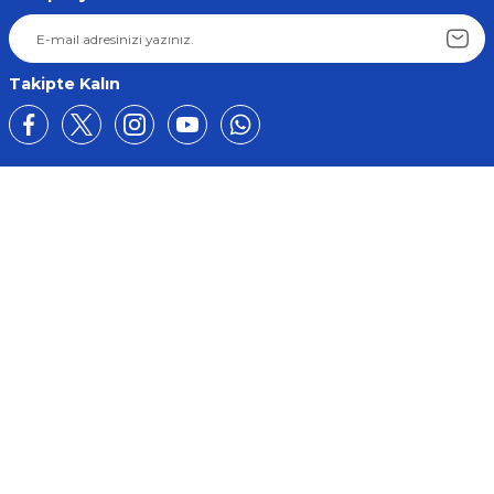
Takipte Kalın
Üyelik
Kurumsal
Alışveriş
BİZE ULAŞIN
0212 649 81 82
0535 962 32 25