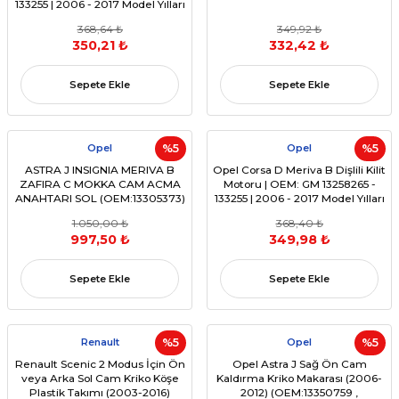
133255 | 2006 - 2017 Model Yılları
368,64 ₺
349,92 ₺
350,21 ₺
332,42 ₺
Sepete Ekle
Sepete Ekle
Opel
%5
Opel
%5
ASTRA J INSIGNIA MERIVA B
Opel Corsa D Meriva B Dişlili Kilit
ZAFIRA C MOKKA CAM ACMA
Motoru | OEM: GM 13258265 -
ANAHTARI SOL (OEM:13305373)
133255 | 2006 - 2017 Model Yılları
1.050,00 ₺
368,40 ₺
997,50 ₺
349,98 ₺
Sepete Ekle
Sepete Ekle
Renault
%5
Opel
%5
Renault Scenic 2 Modus İçin Ön
Opel Astra J Sağ Ön Cam
veya Arka Sol Cam Kriko Köşe
Kaldırma Kriko Makarası (2006-
Plastik Takımı (2003-2016)
2012) (OEM:13350759 ,