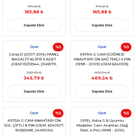
(OEM:8200335242,
13260129,13188491, 13298154)
174,61 ₺
174,61 ₺
8200478299, 8200748377 )
165,88 ₺
165,88 ₺
Sepete Ekle
Sepete Ekle
Opel
%5
Opel
%5
Corsa D (2007 2014) PANEL
ASTRA G CAM DÜĞMESİ
BAGALİTİ KLİPSİ 5 ADET
ANAHTARI ÖN SAĞ TEKLİ 4 PIN
(OEM:13233544, 2345579,
(1998 - 2009) (OEM:6240105)
13301817, 39201660)
363,99 ₺
493,94 ₺
345,79 ₺
469,24 ₺
Sepete Ekle
Sepete Ekle
Opel
%5
Opel
%5
ASTRA G CAM ANAHTARI ÖN
OPEL Astra G & Uyumlu
SOL ÇİFTLİ 8 PIN (OEM: 6240107,
Modeller Cam Anahtarı (Sağ
90561088, 24411030)
Tekli, 4 Pin) (1998 - 2010)
(OEM:6240654)