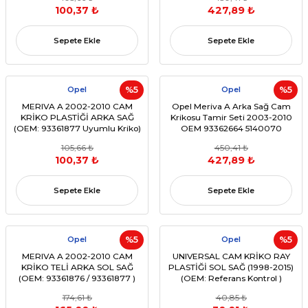
100,37 ₺
427,89 ₺
Sepete Ekle
Sepete Ekle
Opel
%5
Opel
%5
MERIVA A 2002-2010 CAM
Opel Meriva A Arka Sağ Cam
KRİKO PLASTİĞİ ARKA SAĞ
Krikosu Tamir Seti 2003-2010
(OEM: 93361877 Uyumlu Kriko)
OEM 93362664 5140070
93367906
105,66 ₺
450,41 ₺
100,37 ₺
427,89 ₺
Sepete Ekle
Sepete Ekle
Opel
%5
Opel
%5
MERIVA A 2002-2010 CAM
UNIVERSAL CAM KRİKO RAY
KRİKO TELİ ARKA SOL SAĞ
PLASTİĞİ SOL SAĞ (1998-2015)
(OEM: 93361876 / 93361877 )
(OEM: Referans Kontrol )
174,61 ₺
40,85 ₺