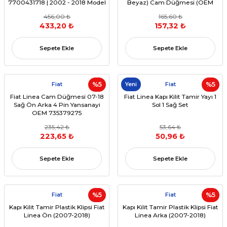
7700431718 | 2002 - 2018 Model
Beyaz) Cam Düğmesi (OEM
Yılları
735417033)
456,00 ₺
165,60 ₺
433,20 ₺
157,32 ₺
Sepete Ekle
Sepete Ekle
Fiat
%5
Yeni
Fiat
%5
Fiat Linea Cam Düğmesi 07-18
Fiat Linea Kapı Kilit Tamir Yayı 1
Sağ Ön Arka 4 Pin Yansanayi
Sol 1 Sağ Set
OEM 735379275
235,42 ₺
53,64 ₺
223,65 ₺
50,96 ₺
Sepete Ekle
Sepete Ekle
Fiat
%5
Fiat
%5
Kapı Kilit Tamir Plastik Klipsi Fiat
Kapı Kilit Tamir Plastik Klipsi Fiat
Linea Ön (2007-2018)
Linea Arka (2007-2018)