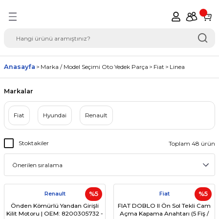
Geri Dön
del Seçimi Oto Yedek
Anasayfa
Marka / Model Seçimi Oto Yedek Parça
Fiat
Linea
Markalar
Fiat
Hyundai
Renault
Stoktakiler
Toplam 48 ürün
Renault
%5
Fiat
%5
Önden Kömürlü Yandan Girişli
FIAT DOBLO II Ön Sol Tekli Cam
Kilit Motoru | OEM: 8200305732 -
Açma Kapama Anahtarı (5 Fiş /