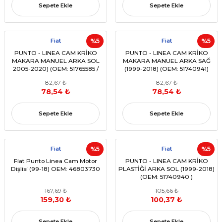
Sepete Ekle
Sepete Ekle
Fiat
%5
Fiat
%5
PUNTO - LINEA CAM KRİKO
PUNTO - LINEA CAM KRİKO
MAKARA MANUEL ARKA SOL
MAKARA MANUEL ARKA SAĞ
2005-2020) (OEM: 51765585 /
(1999-2018) (OEM: 51740941)
51786733 VB. UYUMLU)
82,67 ₺
82,67 ₺
78,54 ₺
78,54 ₺
Sepete Ekle
Sepete Ekle
Fiat
%5
Fiat
%5
Fiat Punto Linea Cam Motor
PUNTO - LINEA CAM KRİKO
Dişlisi (99-18) OEM: 46803730
PLASTİĞİ ARKA SOL (1999-2018)
(OEM: 51740940 )
167,69 ₺
105,66 ₺
159,30 ₺
100,37 ₺
Sepete Ekle
Sepete Ekle