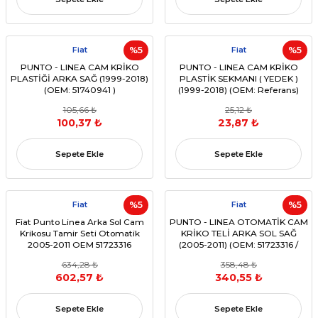
Fiat
%5
Fiat
%5
PUNTO - LINEA CAM KRİKO
PUNTO - LINEA CAM KRİKO
PLASTİĞİ ARKA SAĞ (1999-2018)
PLASTİK SEKMANI ( YEDEK )
(OEM: 51740941 )
(1999-2018) (OEM: Referans)
105,66 ₺
25,12 ₺
100,37 ₺
23,87 ₺
Sepete Ekle
Sepete Ekle
Fiat
%5
Fiat
%5
Fiat Punto Linea Arka Sol Cam
PUNTO - LINEA OTOMATİK CAM
Krikosu Tamir Seti Otomatik
KRİKO TELİ ARKA SOL SAĞ
2005-2011 OEM 51723316
(2005-2011) (OEM: 51723316 /
51723318
51765575 Uyumlu)
634,28 ₺
358,48 ₺
602,57 ₺
340,55 ₺
Sepete Ekle
Sepete Ekle