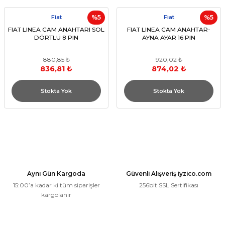
Fiat
%5
Fiat
%5
FIAT LINEA CAM ANAHTARI SOL
FIAT LINEA CAM ANAHTAR-
DÖRTLÜ 8 PIN
AYNA AYAR 16 PIN
880,85 ₺
920,02 ₺
836,81 ₺
874,02 ₺
Stokta Yok
Stokta Yok
Aynı Gün Kargoda
Güvenli Alışveriş iyzico.com
15:00’a kadar ki tüm siparişler
256bit SSL Sertifikası
kargolanır