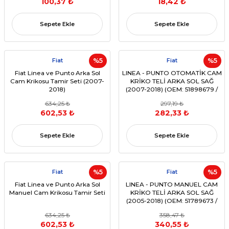
100,37 ₺
18,42 ₺
Sepete Ekle
Sepete Ekle
Fiat
%5
Fiat
%5
Fiat Linea ve Punto Arka Sol
LINEA - PUNTO OTOMATİK CAM
Cam Krikosu Tamir Seti (2007-
KRİKO TELİ ARKA SOL SAĞ
2018)
(2007-2018) (OEM: 51898679 /
51898680)
634,25 ₺
297,19 ₺
602,53 ₺
282,33 ₺
Sepete Ekle
Sepete Ekle
Fiat
%5
Fiat
%5
Fiat Linea ve Punto Arka Sol
LINEA - PUNTO MANUEL CAM
Manuel Cam Krikosu Tamir Seti
KRİKO TELİ ARKA SOL SAĞ
(2005-2018) (OEM: 51789673 /
51789674 vb.)
634,25 ₺
358,47 ₺
602,53 ₺
340,55 ₺