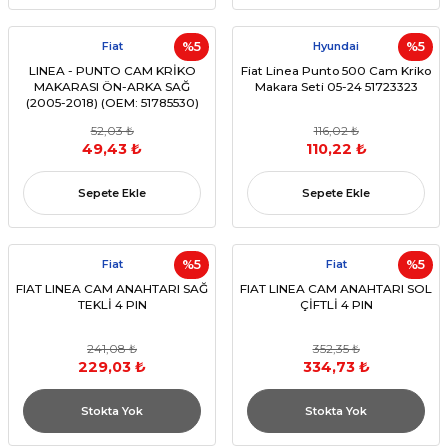
Fiat
%5
Hyundai
%5
LINEA - PUNTO CAM KRİKO
Fiat Linea Punto 500 Cam Kriko
MAKARASI ÖN-ARKA SAĞ
Makara Seti 05-24 51723323
(2005-2018) (OEM: 51785530)
52,03 ₺
116,02 ₺
49,43 ₺
110,22 ₺
Sepete Ekle
Sepete Ekle
Fiat
%5
Fiat
%5
FIAT LINEA CAM ANAHTARI SAĞ
FIAT LINEA CAM ANAHTARI SOL
TEKLİ 4 PIN
ÇİFTLİ 4 PIN
241,08 ₺
352,35 ₺
229,03 ₺
334,73 ₺
Stokta Yok
Stokta Yok