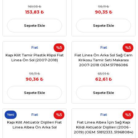
161,93 ₺
95,11 ₺
153,83 ₺
90,35 ₺
Sepete Ekle
Sepete Ekle
Fiat
%5
Fiat
%5
Kapı Kilit Tamir Plastik Klipsi Fiat
Fiat Linea Ön Arka Sol Sağ Cam
Linea Ön Sol (2007-2018)
Krikosu Tamir Seti Makarası
2007-2018 OEM 51786086
51786087
95,11 ₺
65,91 ₺
90,36 ₺
62,61 ₺
Sepete Ekle
Sepete Ekle
Yeni
Fiat
%5
Fiat
%5
Kapı Kilit Aktüatör Dişlileri Fiat
Fiat Linea Albea İçin Sağ Kapı
Linea Albea Ön Arka Sol
Kilidi Aktüatör Dişlileri (2006 -
2019) (OEM: 51812333, 51968084)