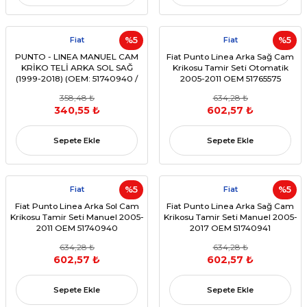
Fiat
%5
Fiat
%5
PUNTO - LINEA MANUEL CAM
Fiat Punto Linea Arka Sağ Cam
KRİKO TELİ ARKA SOL SAĞ
Krikosu Tamir Seti Otomatik
(1999-2018) (OEM: 51740940 /
2005-2011 OEM 51765575
51740941 Uyumlu)
51786729
358,48 ₺
634,28 ₺
340,55 ₺
602,57 ₺
Sepete Ekle
Sepete Ekle
Fiat
%5
Fiat
%5
Fiat Punto Linea Arka Sol Cam
Fiat Punto Linea Arka Sağ Cam
Krikosu Tamir Seti Manuel 2005-
Krikosu Tamir Seti Manuel 2005-
2011 OEM 51740940
2017 OEM 51740941
634,28 ₺
634,28 ₺
602,57 ₺
602,57 ₺
Sepete Ekle
Sepete Ekle