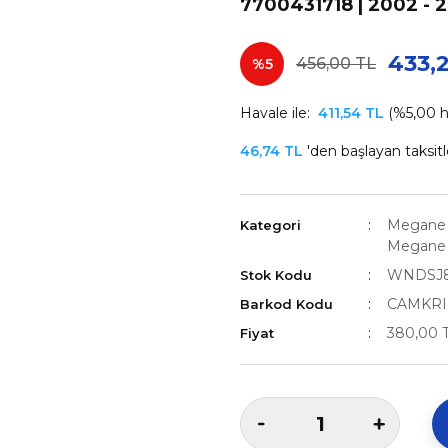
7700431718 | 2002 - 20
433,
456,00 TL
%5
Havale ile:
411,54 TL
(%5,00 ha
46,74 TL
'den başlayan taksitl
Megane 2
Kategori
Megane 
WNDSJ
Stok Kodu
CAMKR
Barkod Kodu
380,00 
Fiyat