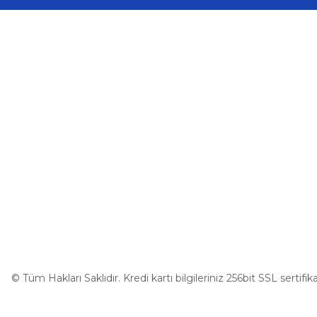
Mercedes W164 W251 ML350 W211 Kasa Kilit Motoru ML, CL
Üyelik
Kurumsal
Yeni Üyelik
İletişim
Üye Girişi
İletişim Form
Şifremi Unuttum
Havale Bildir
Kargo Takibi
Kia
%5
Kapı Kilit Motoru Hyundai Kia (2006-2012)
Motor Vol
400,75 ₺
421,84 ₺
© Tüm Hakları Saklıdır. Kredi kartı bilgileriniz 256bit SSL sertifi
Sepete Ekle