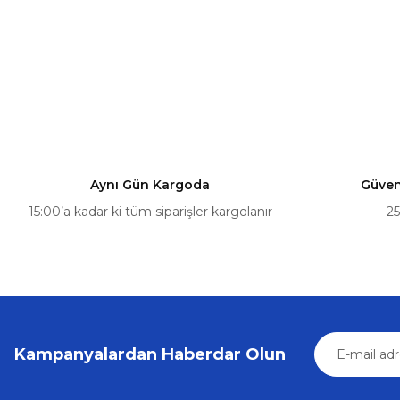
Ürün resmi kalitesiz, bozuk veya görüntülenemiyor.
Ürün açıklamasında eksik bilgiler bulunuyor.
Ürün bilgilerinde hatalar bulunuyor.
Renault Scenic 3 Megane 3 Nissan Qashqai Hyundai i20 FC2
Ürün fiyatı diğer sitelerden daha pahalı.
Bu ürüne benzer farklı alternatifler olmalı.
Aynı Gün Kargoda
Güvenl
15:00’a kadar ki tüm siparişler kargolanır
25
Peugeot
Peugeot Kilit Motoru (1998-2012) (OEM:9652570180, 9682
400,75 ₺
421,84 ₺
Kampanyalardan Haberdar Olun
Sepete Ekle