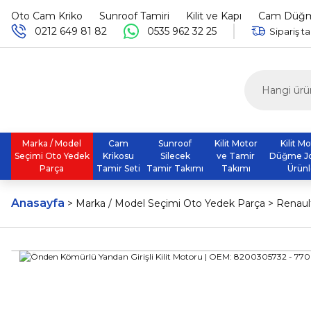
Oto Cam Kriko
Sunroof Tamiri
Kilit ve Kapı
Cam Düğme
0212 649 81 82
0535 962 32 25
Sipariş ta
Marka / Model
Cam
Sunroof
Kilit Motor
Kilit M
Seçimi Oto Yedek
Krikosu
Silecek
ve Tamir
Düğme J
Parça
Tamir Seti
Tamir Takımı
Takımı
Ürünl
Anasayfa
Marka / Model Seçimi Oto Yedek Parça
Renaul