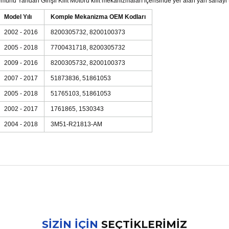
ürlü Yandan Girişli Kilit Motoru kilit mekanizmaları içerisinde yer alan yan sanayi
Model Yılı
Komple Mekanizma OEM Kodları
2002 - 2016
8200305732, 8200100373
2005 - 2018
7700431718, 8200305732
2009 - 2016
8200305732, 8200100373
2007 - 2017
51873836, 51861053
2005 - 2018
51765103, 51861053
2002 - 2017
1761865, 1530343
2004 - 2018
3M51-R21813-AM
nularda yetersiz gördüğünüz noktaları öneri formunu kullanarak tarafımız
Bu ürüne ilk yorumu siz yapın!
SİZİN İÇİN
SEÇTİKLERİMİZ