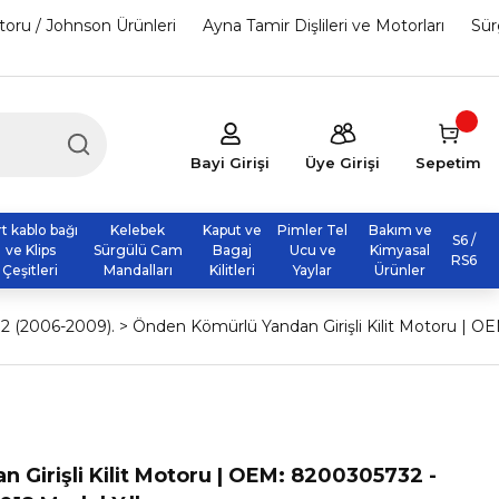
otoru / Johnson Ürünleri
Ayna Tamir Dişlileri ve Motorları
Sür
Bayi Girişi
Üye Girişi
Sepetim
rt kablo bağı
Kelebek
Kaput ve
Pimler Tel
Bakım ve
S6 /
ve Klips
Sürgülü Cam
Bagaj
Ucu ve
Kimyasal
RS6
Çeşitleri
Mandalları
Kilitleri
Yaylar
Ürünler
 2 (2006-2009).
Önden Kömürlü Yandan Girişli Kilit Motoru | OE
Girişli Kilit Motoru | OEM: 8200305732 -