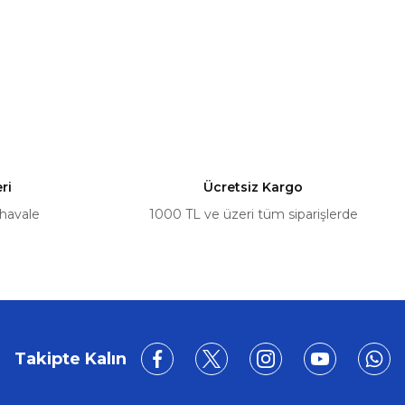
%5
A - 805030017R | 2002 - 2022 Model Yılları
ri
Ücretsiz Kargo
 havale
1000 TL ve üzeri tüm siparişlerde
Takipte Kalın