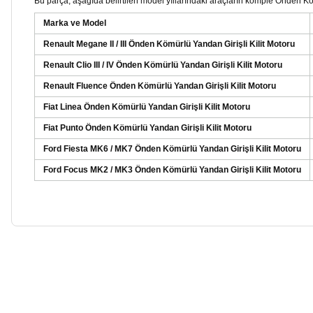
Bu parça, aşağıda belirtilen model yıllarındaki araçların komple Önden Köm
Marka ve Model
Renault Megane II / III Önden Kömürlü Yandan Girişli Kilit Motoru
Renault Clio III / IV Önden Kömürlü Yandan Girişli Kilit Motoru
Renault Fluence Önden Kömürlü Yandan Girişli Kilit Motoru
Fiat Linea Önden Kömürlü Yandan Girişli Kilit Motoru
Fiat Punto Önden Kömürlü Yandan Girişli Kilit Motoru
Ford Fiesta MK6 / MK7 Önden Kömürlü Yandan Girişli Kilit Motoru
Ford Focus MK2 / MK3 Önden Kömürlü Yandan Girişli Kilit Motoru
Bu ürünün fiyat bilgisi, resim, ürün açıklamalarında ve diğer ko
Görüş ve önerileriniz için teşekkür ederiz.