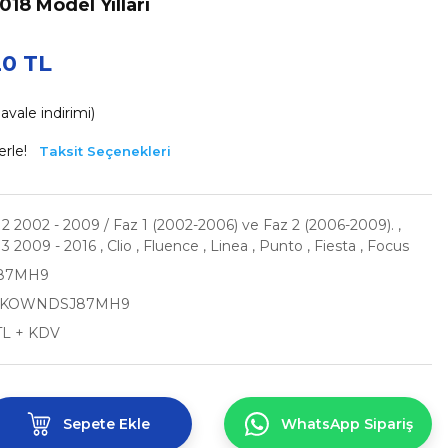
18 Model Yılları
20 TL
vale indirimi)
erle!
Taksit Seçenekleri
 2002 - 2009 / Faz 1 (2002-2006) ve Faz 2 (2006-2009).
,
3 2009 - 2016
,
Clio
,
Fluence
,
Linea
,
Punto
,
Fiesta
,
Focus
87MH9
IKOWNDSJ87MH9
TL + KDV
Sepete Ekle
WhatsApp Sipariş