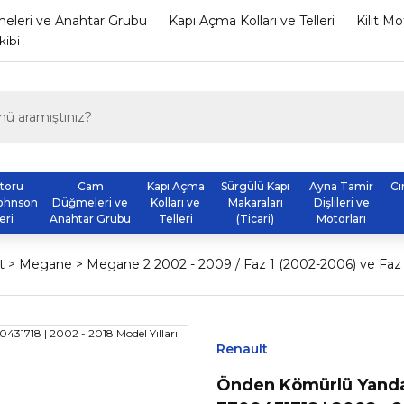
leri ve Anahtar Grubu
Kapı Açma Kolları ve Telleri
Kilit M
kibi
otoru
Cam
Kapı Açma
Sürgülü Kapı
Ayna Tamir
Cı
ohnson
Düğmeleri ve
Kolları ve
Makaraları
Dişlileri ve
eri
Anahtar Grubu
Telleri
(Ticari)
Motorları
t
Megane
Megane 2 2002 - 2009 / Faz 1 (2002-2006) ve Faz
Renault
Önden Kömürlü Yandan 