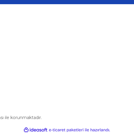
BMW
K, R ve B Class (2005-2011) (OEM:A2117200135, A2117200435
Alışveriş
297,86 ₺
313,53 ₺
Mesafeli Satış Sözleşmesi
u
Gizlilik ve Güvenlik
Sepete Ekle
im Formu
İptal İade Koşullari
Kişisel Veriler Politikası
Volkswagen
kswagen Passat B5 Golf 4 Bora Skoda Superb Octavia Tour fab
441,06 ₺
464,27 ₺
kası ile korunmaktadır.
Sepete Ekle
ile
ideasoft
e-