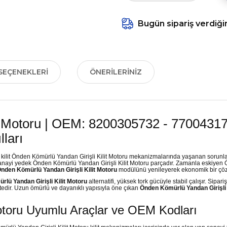
Bugün sipariş verdiği
SEÇENEKLERI
ÖNERILERINIZ
it Motoru | OEM: 8200305732 - 7700431
lları
ı kilit Önden Kömürlü Yandan Girişli Kilit Motoru mekanizmalarında yaşanan sorunl
 sanayi yedek Önden Kömürlü Yandan Girişli Kilit Motoru parçadır. Zamanla eskiyen 
nden Kömürlü Yandan Girişli Kilit Motoru
modülünü yenileyerek ekonomik bir çözü
lü Yandan Girişli Kilit Motoru
alternatifi, yüksek tork gücüyle stabil çalışır. Sipar
edir. Uzun ömürlü ve dayanıklı yapısıyla öne çıkan
Önden Kömürlü Yandan Girişli 
Motoru Uyumlu Araçlar ve OEM Kodları