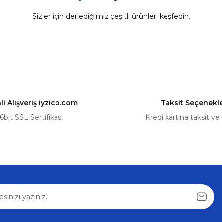
Sizler için derlediğimiz çeşitli ürünleri keşfedin.
Yorum Yaz
Renault
80SC 18180 Kapı Kilit Motoru ve Dişli Seti | OEM: 80671-4EA0
400,75 ₺
421,84 ₺
i Alışveriş iyzico.com
Taksit Seçenekle
Sepete Ekle
6bit SSL Sertifikası
Kredi kartına taksit ve
Gönder
%5
544180,9652570180, 9682544180)