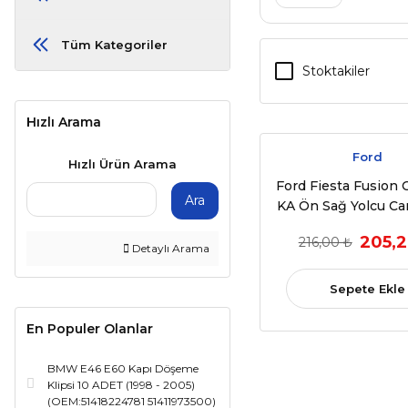
Tüm Kategoriler
Stoktakiler
Hızlı Arama
Ford
Hızlı Ürün Arama
Ford Fiesta Fusion
Ara
KA Ön Sağ Yolcu C
Kapama Düğmesi Tek
205,2
216,00 ₺
(1995-2012) - (
Detaylı Arama
96FG14529AC
Sepete Ekle
En Populer Olanlar
BMW E46 E60 Kapı Döşeme
Klipsi 10 ADET (1998 - 2005)
(OEM:51418224781 51411973500)