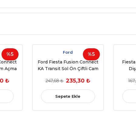
Ford
%5
%5
 Connect
Ford Fiesta Fusion Connect
Fiest
am Açma
KA Transit Sol Ön Çiftli Cam
Diş
li 6 Pin
Açma Kapama Düğmesi
0 ₺
235,30 ₺
247,68 ₺
167
OEM:
Anahtarı (1995-2013) (OEM:
)
96FG14529BC)
Sepete Ekle