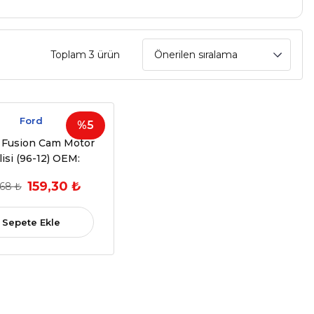
Toplam 3 ürün
Ford
%5
a Fusion Cam Motor
lisi (96-12) OEM:
2S5114A389AA
159,30 ₺
,68 ₺
Sepete Ekle