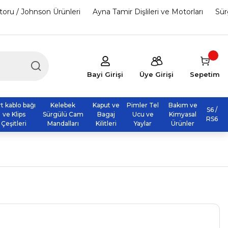
otoru / Johnson Ürünleri
Ayna Tamir Dişlileri ve Motorları
Sür
Bayi Girişi
Üye Girişi
Sepetim
rt kablo bağı
Kelebek
Kaput ve
Pimler Tel
Bakım ve
S6 /
ve Klips
Sürgülü Cam
Bagaj
Ucu ve
Kimyasal
RS6
Çeşitleri
Mandalları
Kilitleri
Yaylar
Ürünler