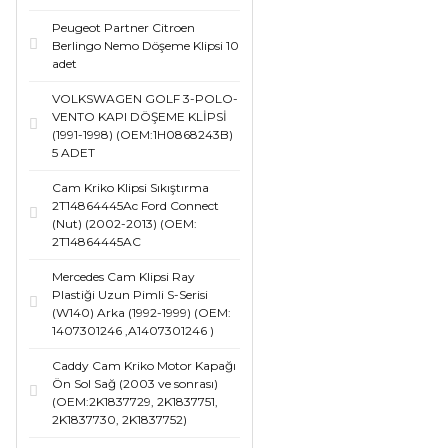
Peugeot Partner Citroen
Berlingo Nemo Döşeme Klipsi 10
adet
VOLKSWAGEN GOLF 3-POLO-
VENTO KAPI DÖŞEME KLİPSİ
(1991-1998) (OEM:1H0868243B)
5 ADET
Cam Kriko Klipsi Sıkıştırma
2T14864445Ac Ford Connect
(Nut) (2002-2013) (OEM:
2T14864445AC
Mercedes Cam Klipsi Ray
Plastiği Uzun Pimli S-Serisi
(W140) Arka (1992-1999) (OEM:
1407301246 ,A1407301246 )
Caddy Cam Kriko Motor Kapağı
Ön Sol Sağ (2003 ve sonrası)
(OEM:2K1837729, 2K1837751,
2K1837730, 2K1837752)