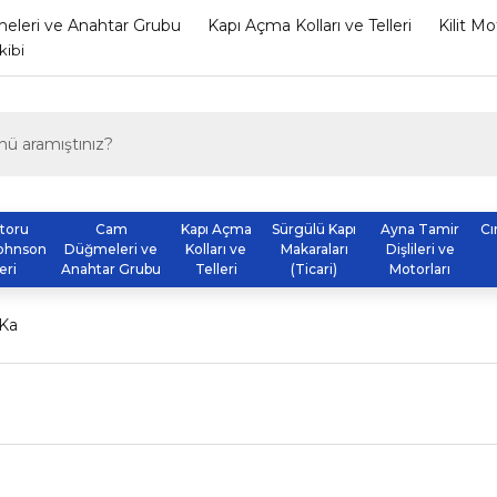
leri ve Anahtar Grubu
Kapı Açma Kolları ve Telleri
Kilit M
kibi
otoru
Cam
Kapı Açma
Sürgülü Kapı
Ayna Tamir
Cı
ohnson
Düğmeleri ve
Kolları ve
Makaraları
Dişlileri ve
eri
Anahtar Grubu
Telleri
(Ticari)
Motorları
Ka