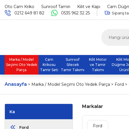
Oto Cam Kriko
Sunroof Tamiri
Kilit ve Kapı
Cam Düğme
0212 649 81 82
0535 962 32 25
Sipariş ta
Marka / Model
Cam
Sunroof
Kilit Motor
Kilit M
Seçimi Oto Yedek
Krikosu
Silecek
ve Tamir
Düğme J
Parça
Tamir Seti
Tamir Takımı
Takımı
Ürünl
Anasayfa
Marka / Model Seçimi Oto Yedek Parça
Ford
Markalar
Ka
Ford
Ford