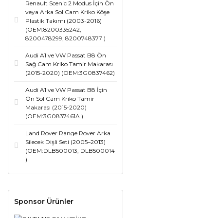
Renault Scenic 2 Modus İçin Ön
veya Arka Sol Cam Kriko Köşe
Plastik Takımı (2003-2016)
(OEM:8200335242,
8200478299, 8200748377 )
Audi A1 ve VW Passat B8 Ön
Sağ Cam Kriko Tamir Makarası
(2015-2020) (OEM:3G0837462)
Audi A1 ve VW Passat B8 İçin
Ön Sol Cam Kriko Tamir
Makarası (2015-2020)
(OEM:3G0837461A )
Land Rover Range Rover Arka
Silecek Dişli Seti (2005–2013)
(OEM:DLB500013, DLB500014
)
Sponsor Ürünler