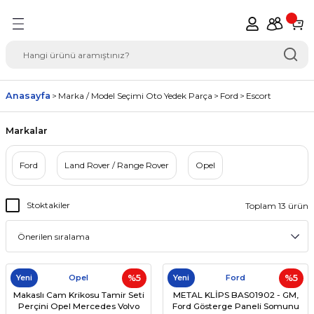
Geri Dön
del Seçimi Oto Yedek
Anasayfa
Marka / Model Seçimi Oto Yedek Parça
Ford
Escort
Markalar
Ford
Land Rover / Range Rover
Opel
Stoktakiler
Toplam 13 ürün
Yeni
Opel
%5
Yeni
Ford
%5
Makaslı Cam Krikosu Tamir Seti
METAL KLİPS BAS01902 - GM,
Perçini Opel Mercedes Volvo
Ford Gösterge Paneli Somunu