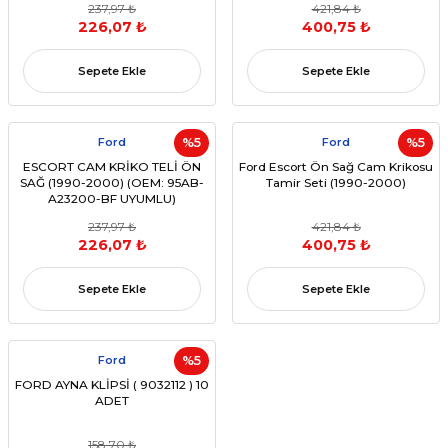
237,97 ₺
421,84 ₺
226,07 ₺
400,75 ₺
Sepete Ekle
Sepete Ekle
Ford
%5
Ford
%5
ESCORT CAM KRİKO TELİ ÖN
Ford Escort Ön Sağ Cam Krikosu
SAĞ (1990-2000) (OEM: 95AB-
Tamir Seti (1990-2000)
A23200-BF UYUMLU)
237,97 ₺
421,84 ₺
226,07 ₺
400,75 ₺
Sepete Ekle
Sepete Ekle
Ford
%5
FORD AYNA KLİPSİ ( 9032112 ) 10
ADET
158,70 ₺