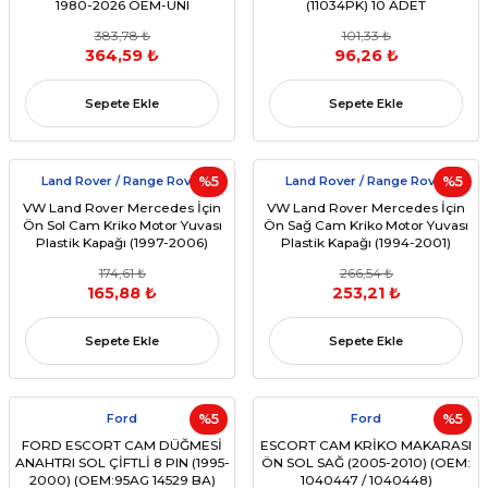
1980-2026 OEM-UNI
(11034PK) 10 ADET
383,78 ₺
101,33 ₺
364,59 ₺
96,26 ₺
Sepete Ekle
Sepete Ekle
Land Rover / Range Rover
%5
Land Rover / Range Rover
%5
VW Land Rover Mercedes İçin
VW Land Rover Mercedes İçin
Ön Sol Cam Kriko Motor Yuvası
Ön Sağ Cam Kriko Motor Yuvası
Plastik Kapağı (1997-2006)
Plastik Kapağı (1994-2001)
(OEM:1H0837461A, CUH000031)
(OEM:1H0837462A, CUH000021)
174,61 ₺
266,54 ₺
165,88 ₺
253,21 ₺
Sepete Ekle
Sepete Ekle
Ford
%5
Ford
%5
FORD ESCORT CAM DÜĞMESİ
ESCORT CAM KRİKO MAKARASI
ANAHTRI SOL ÇİFTLİ 8 PIN (1995-
ÖN SOL SAĞ (2005-2010) (OEM:
2000) (OEM:95AG 14529 BA)
1040447 / 1040448)