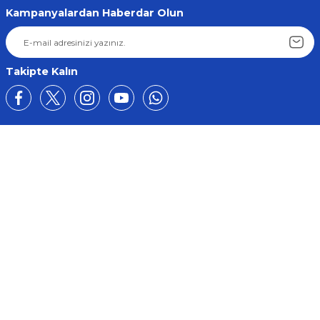
Kampanyalardan Haberdar Olun
Takipte Kalın
Üyelik
Kurumsal
Alışveriş
BİZE ULAŞIN
0212 649 81 82