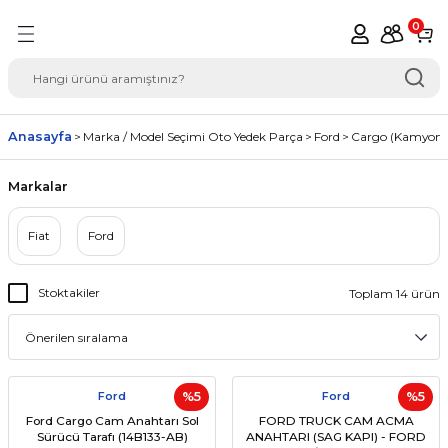
Geri Dön
0
del Seçimi Oto Yedek
Anasayfa
Marka / Model Seçimi Oto Yedek Parça
Ford
Cargo (Kamyon)
Markalar
Fiat
Ford
Stoktakiler
Toplam 14 ürün
Ford
%5
Ford
%5
Ford Cargo Cam Anahtarı Sol
FORD TRUCK CAM ACMA
Sürücü Tarafı (14B133-AB)
ANAHTARI (SAG KAPI) - FORD