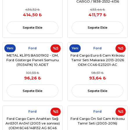
CARGO / 1838-2532-4136
(OEM:6C46 14B132 AG - 6C46
436,32 ₺
433,44 ₺
14B132 AA)
414,50 ₺
411,77 ₺
Sepete Ekle
Sepete Ekle
Yeni
Ford
%5
Yeni
Ford
%5
METAL KLİPS BAS01902 - GM,
Ford Cargo Euro 6 Cam Krikosu
Ford Gösterge Paneli Somunu
Tamir Seti Makarası 2013-2026
(11034PK) 10 ADET
OEM CC46-E23201-AC
101,33 ₺
98,57 ₺
96,26 ₺
93,64 ₺
Sepete Ekle
Sepete Ekle
Ford
%5
Ford
%5
Ford Cargo Cam Anahtarı Sağ
Ford Cargo Ön Sol Cam Krikosu
An5301 An341 (2003 ve sonrası)
Tamir Seti (2003-2016)
(OEM:6C46 14B132 AG 6C46