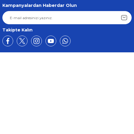
Kampanyalardan Haberdar Olun
Takipte Kalın
Üyelik
Kurumsal
Alışveriş
BİZE ULAŞIN
0212 649 81 82