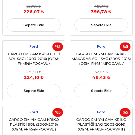
14B132 AA)
237,97 ₺
419,77 ₺
226,07 ₺
398,78 ₺
Sepete Ekle
Sepete Ekle
Ford
%5
Ford
%5
CARGO EM CAM KRİKO TELİ
CARGO EM-YM CAM KRİKO
SOL SAĞ (2003-2016) (OEM:
MAKARASI SOL SAĞ (2003-2016)
FH454MFOCAVL /
(OEM: FH454MFOCAVL /
FH485MFOCAVR11 Uyumlu)
FH485MFOCAVR11 Uyumlu)
235,90 ₺
52,03 ₺
224,10 ₺
49,43 ₺
Sepete Ekle
Sepete Ekle
Ford
%5
Ford
%5
CARGO EM-YM CAM KRİKO
CARGO EM-YM CAM KRİKO
PLASTİĞİ SOL (2003-2016)
PLASTİĞİ SAĞ (2003-2016)
(OEM: FH454MFOCAVL )
(OEM: FH485MFOCAVR11 )