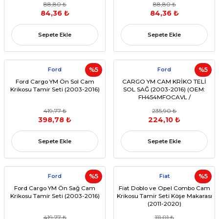
88,80 ₺
88,80 ₺
84,36 ₺
84,36 ₺
Sepete Ekle
Sepete Ekle
Ford
%5
Ford
%5
Ford Cargo YM Ön Sol Cam
CARGO YM CAM KRİKO TELİ
Krikosu Tamir Seti (2003-2016)
SOL SAĞ (2003-2016) (OEM:
FH454MFOCAVL /
FH485MFOCAVR11 Uyumlu)
419,77 ₺
235,90 ₺
398,78 ₺
224,10 ₺
Sepete Ekle
Sepete Ekle
Ford
%5
Fiat
%5
Ford Cargo YM Ön Sağ Cam
Fiat Doblo ve Opel Combo Cam
Krikosu Tamir Seti (2003-2016)
Krikosu Tamir Seti Köşe Makarası
(2011-2020)
419,77 ₺
111,01 ₺