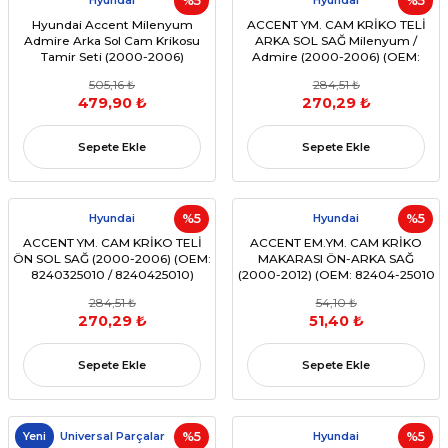
Hyundai
%5
Hyundai
%5
Hyundai Accent Milenyum
ACCENT YM. CAM KRİKO TELİ
Admire Arka Sol Cam Krikosu
ARKA SOL SAĞ Milenyum /
Tamir Seti (2000-2006)
Admire (2000-2006) (OEM:
8340325010 / 8340425010)
505,16 ₺
284,51 ₺
479,90 ₺
270,29 ₺
Sepete Ekle
Sepete Ekle
Hyundai
%5
Hyundai
%5
ACCENT YM. CAM KRİKO TELİ
ACCENT EM.YM. CAM KRİKO
ÖN SOL SAĞ (2000-2006) (OEM:
MAKARASI ÖN-ARKA SAĞ
8240325010 / 8240425010)
(2000-2012) (OEM: 82404-25010
/ 82404-1E000 UYUMLU)
284,51 ₺
54,10 ₺
270,29 ₺
51,40 ₺
Sepete Ekle
Sepete Ekle
Yeni
Universal Parçalar
%5
Hyundai
%5