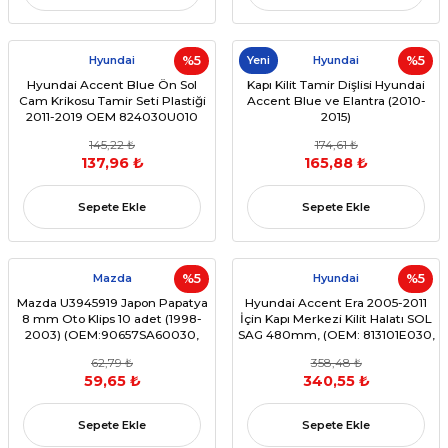
Hyundai
%5
Yeni
Hyundai
%5
Hyundai Accent Blue Ön Sol
Kapı Kilit Tamir Dişlisi Hyundai
Cam Krikosu Tamir Seti Plastiği
Accent Blue ve Elantra (2010-
2011-2019 OEM 824030U010
2015)
145,22 ₺
174,61 ₺
137,96 ₺
165,88 ₺
Sepete Ekle
Sepete Ekle
Mazda
%5
Hyundai
%5
Mazda U3945919 Japon Papatya
Hyundai Accent Era 2005-2011
8 mm Oto Klips 10 adet (1998-
İçin Kapı Merkezi Kilit Halatı SOL
2003) (OEM:90657SA60030,
SAG 480mm, (OEM: 813101E030,
86590-28000, 91059-FC050)
813201E020)
62,79 ₺
358,48 ₺
59,65 ₺
340,55 ₺
Sepete Ekle
Sepete Ekle