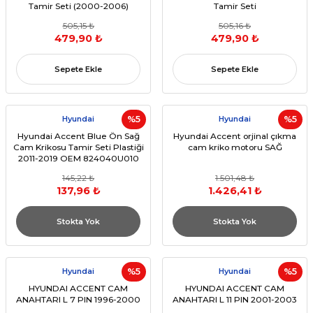
Tamir Seti (2000-2006)
Tamir Seti
505,15 ₺
505,16 ₺
479,90 ₺
479,90 ₺
Sepete Ekle
Sepete Ekle
Hyundai
%5
Hyundai
%5
Hyundai Accent Blue Ön Sağ
Hyundai Accent orjinal çıkma
Cam Krikosu Tamir Seti Plastiği
cam kriko motoru SAĞ
2011-2019 OEM 824040U010
145,22 ₺
1.501,48 ₺
137,96 ₺
1.426,41 ₺
Stokta Yok
Stokta Yok
Hyundai
%5
Hyundai
%5
HYUNDAI ACCENT CAM
HYUNDAI ACCENT CAM
ANAHTARI L 7 PIN 1996-2000
ANAHTARI L 11 PIN 2001-2003