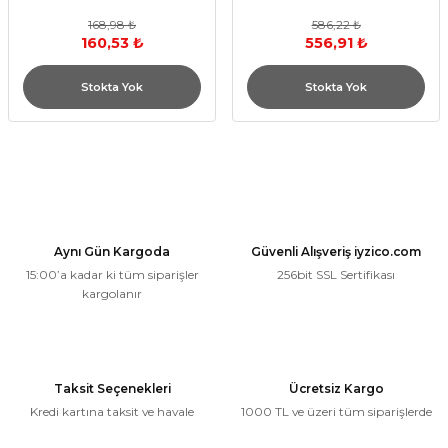
168,98 ₺
586,22 ₺
160,53 ₺
556,91 ₺
Stokta Yok
Stokta Yok
Aynı Gün Kargoda
Güvenli Alışveriş iyzico.com
15:00’a kadar ki tüm siparişler
256bit SSL Sertifikası
kargolanır
Taksit Seçenekleri
Ücretsiz Kargo
Kredi kartına taksit ve havale
1000 TL ve üzeri tüm siparişlerde