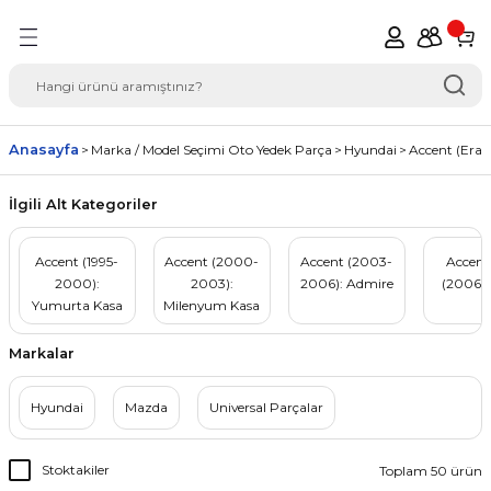
Geri Dön
del Seçimi Oto Yedek
Anasayfa
Marka / Model Seçimi Oto Yedek Parça
Hyundai
Accent (Era /
İlgili Alt Kategoriler
Accent (1995-
Accent (2000-
Accent (2003-
Accent
2000):
2003):
2006): Admire
(2006-
Yumurta Kasa
Milenyum Kasa
Markalar
Hyundai
Mazda
Universal Parçalar
Stoktakiler
Toplam 50 ürün