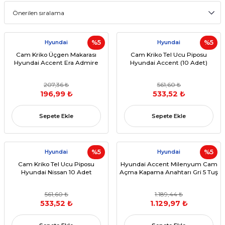
Hyundai
%5
Hyundai
%5
Cam Kriko Üçgen Makarası
Cam Kriko Tel Ucu Piposu
Hyundai Accent Era Admire
Hyundai Accent (10 Adet)
207,36 ₺
561,60 ₺
196,99 ₺
533,52 ₺
Sepete Ekle
Sepete Ekle
Hyundai
%5
Hyundai
%5
Cam Kriko Tel Ucu Piposu
Hyundai Accent Milenyum Cam
Hyundai Nissan 10 Adet
Açma Kapama Anahtarı Gri 5 Tuş
561,60 ₺
1.189,44 ₺
533,52 ₺
1.129,97 ₺