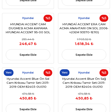
Sepete Ekle
Sepete Ekle
Hyundai
%5
Hyundai
%5
HYUNDAI ACCENT CAM
HYUNDAİ ACCENT ERA CAM
DUGMESI ACMA KAPAMA
ACMA ANAHTARI ON SOL 2006-
HYUNDAI ACCENT 95-00 SOL
>(OEM 93570-1E110)
ON ÇIFTLI (2 TUS) 7 FIS
259,44 ₺
1.703,52 ₺
(OEM:93570-22000)
246,47 ₺
1.618,34 ₺
Sepete Ekle
Sepete Ekle
Yeni
Hyundai
%5
Yeni
Hyundai
%5
Hyundai Accent Blue Ön Sol
Hyundai Accent Blue Ön Sağ
Cam Krikosu Tamir Seti 2011-
Cam Krikosu Tamir Seti 2011-
2019 OEM 82403-0U010
2019 OEM 82404-0U010
474,58 ₺
474,58 ₺
450,85 ₺
450,85 ₺
Sepete Ekle
Sepete Ekle