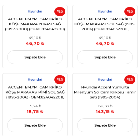
Hyundai
%5
Hyundai
%5
ACCENT EM.YM. CAM KRİKO
ACCENT EM.YM. CAM KRİKO
KÖŞE MAKARA YUVASI SAĞ
KÖŞE MAKARASI SOL SAĞ (1995-
(1997-2000) (OEM: 8240422011)
2006) (OEM:8240322011,
8240325010 / 8240425010)
49,16 ₺
49,16 ₺
46,70 ₺
46,70 ₺
Sepete Ekle
Sepete Ekle
Hyundai
%5
Hyundai
%5
ACCENT EM.YM. CAM KRİKO
Hyundai Accent Yumurta
KÖŞE MAKARASI PİMİ SOL SAĞ
Milenyum Sol Cam Krikosu Tamir
(1995-2006) (OEM:8240422011,
Seti (1995-2004)
8240325010 / 8240425010)
19,74 ₺
150,68 ₺
18,75 ₺
143,15 ₺
Sepete Ekle
Sepete Ekle