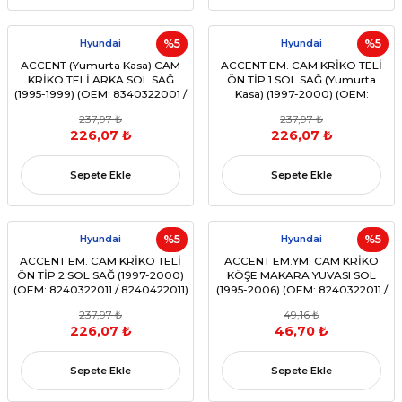
Hyundai
%5
Hyundai
%5
ACCENT (Yumurta Kasa) CAM
ACCENT EM. CAM KRİKO TELİ
KRİKO TELİ ARKA SOL SAĞ
ÖN TİP 1 SOL SAĞ (Yumurta
(1995-1999) (OEM: 8340322001 /
Kasa) (1997-2000) (OEM:
8340422001)
8240322011 / 8240422011 )
237,97 ₺
237,97 ₺
226,07 ₺
226,07 ₺
Sepete Ekle
Sepete Ekle
Hyundai
%5
Hyundai
%5
ACCENT EM. CAM KRİKO TELİ
ACCENT EM.YM. CAM KRİKO
ÖN TİP 2 SOL SAĞ (1997-2000)
KÖŞE MAKARA YUVASI SOL
(OEM: 8240322011 / 8240422011)
(1995-2006) (OEM: 8240322011 /
8240325000)
237,97 ₺
49,16 ₺
226,07 ₺
46,70 ₺
Sepete Ekle
Sepete Ekle