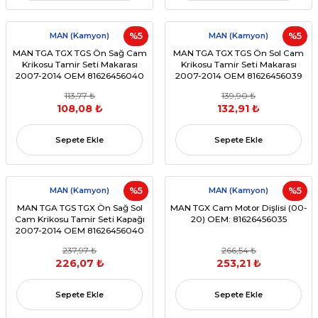
MAN (Kamyon)
%5
MAN (Kamyon)
%5
MAN TGA TGX TGS Ön Sağ Cam
MAN TGA TGX TGS Ön Sol Cam
Krikosu Tamir Seti Makarası
Krikosu Tamir Seti Makarası
2007-2014 OEM 81626456040
2007-2014 OEM 81626456039
113,77 ₺
139,90 ₺
108,08 ₺
132,91 ₺
Sepete Ekle
Sepete Ekle
MAN (Kamyon)
%5
MAN (Kamyon)
%5
MAN TGA TGS TGX Ön Sağ Sol
MAN TGX Cam Motor Dişlisi (00-
Cam Krikosu Tamir Seti Kapağı
20) OEM: 81626456035
2007-2014 OEM 81626456040
237,97 ₺
266,54 ₺
226,07 ₺
253,21 ₺
Sepete Ekle
Sepete Ekle