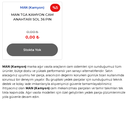
MAN (Kamyon)
%5
MAN TGA KAMYON CAM
ANAHTARI SOL 36 PIN
0,00 ₺
0,00 ₺
Stokta Yok
MAN (Kamyon)
marka ağır vasıta araçların cam sistemleri için sunduğumuz tüm
ürünler, bütçe dostu ve yüksek performanslı yan sanayi alternatifleridir. Satın
alacağınız uyumlu her parça, aracınızın değerini korurken günlük ticari kullanımda
sorunsuz bir deneyim yaşatır. Bu gruptaki yedek parçalar için sunduğumuz teknik
destek ve kolay iade imkanlarıyla alışverişinizi güvenle tamamlayabilirsiniz.
İhtiyacınız olan
MAN (Kamyon)
cam mekanizması parçaları ve tamir takımları tek
tıkla kapınızda. Ağır vasıta modelleri için özel geliştirilen yedek parça çözümlerimizle
yola güvenle devam edin.