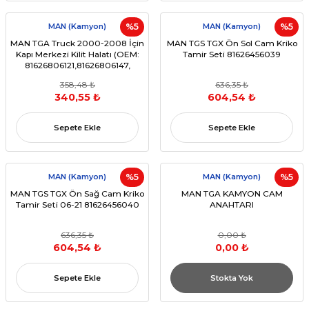
MAN (Kamyon)
%5
MAN (Kamyon)
%5
MAN TGA Truck 2000-2008 İçin
MAN TGS TGX Ön Sol Cam Kriko
Kapı Merkezi Kilit Halatı (OEM:
Tamir Seti 81626456039
81626806121,81626806147,
81626806143)
358,48 ₺
636,35 ₺
340,55 ₺
604,54 ₺
Sepete Ekle
Sepete Ekle
MAN (Kamyon)
%5
MAN (Kamyon)
%5
MAN TGS TGX Ön Sağ Cam Kriko
MAN TGA KAMYON CAM
Tamir Seti 06-21 81626456040
ANAHTARI
636,35 ₺
0,00 ₺
604,54 ₺
0,00 ₺
Sepete Ekle
Stokta Yok