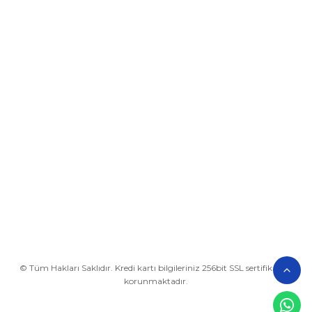
Üyelik
Kurumsal
Alışveriş
BİZE ULAŞIN
0212 649 81 82
0535 962 32 25
avrupaplastik@hotmail.com
İletişim Bilgilerimiz
Google Harita
© Tüm Hakları Saklıdır. Kredi kartı bilgileriniz 256bit SSL sertifikası ile
korunmaktadır.