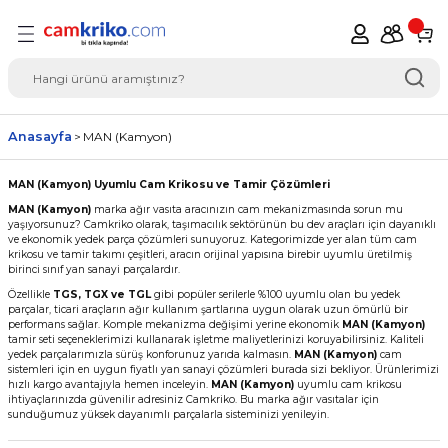
Geri Dön
del Seçimi Oto Yedek
Anasayfa
MAN (Kamyon)
MAN (Kamyon) Uyumlu Cam Krikosu ve Tamir Çözümleri
MAN (Kamyon)
marka ağır vasıta aracınızın cam mekanizmasında sorun mu
yaşıyorsunuz? Camkriko olarak, taşımacılık sektörünün bu dev araçları için dayanıklı
ve ekonomik yedek parça çözümleri sunuyoruz. Kategorimizde yer alan tüm cam
krikosu ve tamir takımı çeşitleri, aracın orijinal yapısına birebir uyumlu üretilmiş
birinci sınıf yan sanayi parçalardır.
Özellikle
TGS, TGX ve TGL
gibi popüler serilerle %100 uyumlu olan bu yedek
parçalar, ticari araçların ağır kullanım şartlarına uygun olarak uzun ömürlü bir
performans sağlar. Komple mekanizma değişimi yerine ekonomik
MAN (Kamyon)
tamir seti seçeneklerimizi kullanarak işletme maliyetlerinizi koruyabilirsiniz. Kaliteli
yedek parçalarımızla sürüş konforunuz yarıda kalmasın.
MAN (Kamyon)
cam
sistemleri için en uygun fiyatlı yan sanayi çözümleri burada sizi bekliyor. Ürünlerimizi
hızlı kargo avantajıyla hemen inceleyin.
MAN (Kamyon)
uyumlu cam krikosu
ihtiyaçlarınızda güvenilir adresiniz Camkriko. Bu marka ağır vasıtalar için
sunduğumuz yüksek dayanımlı parçalarla sisteminizi yenileyin.