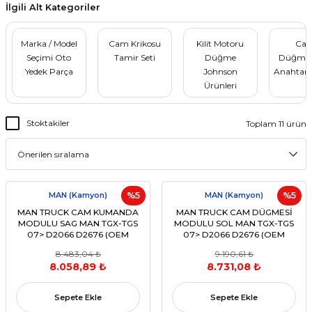
İlgili Alt Kategoriler
Marka / Model
Cam Krikosu
Kilit Motoru
Ca
Seçimi Oto
Tamir Seti
Düğme
Düğmele
Yedek Parça
Johnson
Anahtar
Ürünleri
Stoktakiler
Toplam 11 ürün
MAN (Kamyon)
%5
MAN (Kamyon)
%5
MAN TRUCK CAM KUMANDA
MAN TRUCK CAM DÜGMESİ
MODULU SAG MAN TGX-TGS
MODULU SOL MAN TGX-TGS
07> D2066 D2676 (OEM
07> D2066 D2676 (OEM
81258067066 81258067095
81258067093 81258067081
8.483,04 ₺
9.190,61 ₺
81258067112)
81258067108)
8.058,89 ₺
8.731,08 ₺
Sepete Ekle
Sepete Ekle