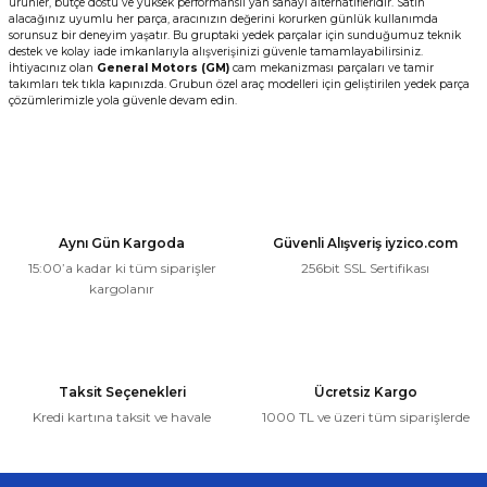
ürünler, bütçe dostu ve yüksek performanslı yan sanayi alternatifleridir. Satın
alacağınız uyumlu her parça, aracınızın değerini korurken günlük kullanımda
sorunsuz bir deneyim yaşatır. Bu gruptaki yedek parçalar için sunduğumuz teknik
destek ve kolay iade imkanlarıyla alışverişinizi güvenle tamamlayabilirsiniz.
İhtiyacınız olan
General Motors (GM)
cam mekanizması parçaları ve tamir
takımları tek tıkla kapınızda. Grubun özel araç modelleri için geliştirilen yedek parça
çözümlerimizle yola güvenle devam edin.
Aynı Gün Kargoda
Güvenli Alışveriş iyzico.com
15:00’a kadar ki tüm siparişler
256bit SSL Sertifikası
kargolanır
Taksit Seçenekleri
Ücretsiz Kargo
Kredi kartına taksit ve havale
1000 TL ve üzeri tüm siparişlerde