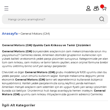
Geri Dön
del Seçimi Oto Yedek
Anasayfa
General Motors (GM)
General Motors (GM) Uyumlu Cam Krikosu ve Tamir Çözümleri
General Motors (GM)
bünyesindeki araçlarınızın cam mekanizmasında sorun mu
yaşıyorsunuz? Camkriko olarak, Amerikan otomobil gruplarının kullanıcıları için
yüksek kaliteli ve ekonomik yedek parça çözümleri sunuyoruz. Kategorimizde yer alan
tüm cam krikosu, cam motoru ve tamir takımı çeşitleri, aracın orijinal formuna birebir
uyumlu üretilmiş birinci sınıf yan sanayi parçalardır.
Chevrolet ve diğer
General Motors (GM)
grubu modelleriyle %100 uyumlu olan bu
yedek parçalar, uzun ömürlü kullanım sağlar. Komple mekanizma değişimi yerine
ekonomik
General Motors (GM)
tamir seti seçeneklerimizi kullanarak bütçenizi
koruyabilirsiniz. Kaliteli yedek parçalarımızla sürüş keyfiniz yarıda kalmasın.
Amerikan menşeli araçların cam sistemleri için en uygun fiyatlı yan sanayi çözümleri
burada sizi bekliyor. Ürünlerimizi hızlı kargo avantajıyla hemen inceleyin.
General
Motors (GM)
uyumlu cam krikosu ihtiyaçlarınızda güvenilir adresiniz Camkriko.
İlgili Alt Kategoriler