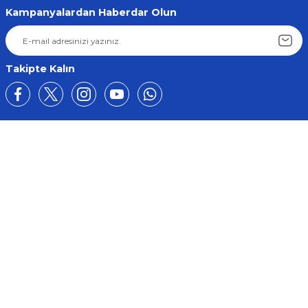
Kampanyalardan Haberdar Olun
Takipte Kalın
Üyelik
Kurumsal
Alışveriş
BİZE ULAŞIN
0212 649 81 82