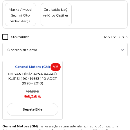
Marka / Model
Cırt kablo bağı
Seçimi Oto
ve Klips Çeşitleri
Yedek Parça
Stoktakiler
Toplam 1 ürün
General Motors (GM)
%5
GM YAN DİKİZ AYNA KAPAĞI
KLİPSİ ( 90414663 ) 10 ADET
(1995 - 2010)
101,33 ₺
96,26 ₺
Sepete Ekle
General Motors (GM)
marka araçların cam sistemleri için sunduğumuz tüm