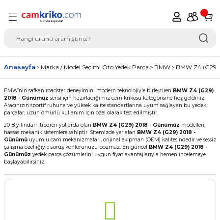
Geri Dön
del Seçimi Oto Yedek
Anasayfa
Marka / Model Seçimi Oto Yedek Parça
BMW
BMW Z4 (G29)
BMW’nin safkan roadster deneyimini modern teknolojiyle birleştiren
BMW Z4 (G29)
2018 - Günümüz
serisi için hazırladığımız cam krikosu kategorisine hoş geldiniz.
Aracınızın sportif ruhuna ve yüksek kalite standartlarına uyum sağlayan bu yedek
parçalar, uzun ömürlü kullanım için özel olarak test edilmiştir.
2018 yılından itibaren yollarda olan
BMW Z4 (G29) 2018 - Günümüz
modelleri,
hassas mekanik sistemlere sahiptir. Sitemizde yer alan
BMW Z4 (G29) 2018 -
Günümü
uyumlu cam mekanizmaları, orijinal ekipman (OEM) kalitesindedir ve sessiz
çalışma özelliğiyle sürüş konforunuzu bozmaz. En güncel
BMW Z4 (G29) 2018 -
Günümüz
yedek parça çözümlerini uygun fiyat avantajlarıyla hemen incelemeye
başlayabilirsiniz.