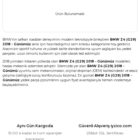
Ürün Bulunamadı.
BMW’nin safkan roadster deneyimini modern teknolojiyle birleştiren
BMW Z4 (G29)
2018 - Günümüz
serisi için hazırladığımız cam krikosu kategorisine hoş geldiniz.
Aracınızın sportif ruhuna ve yüksek kalite standartlarına uyum sağlayan bu yedek
parçalar, uzun ömürlü kullanım için özel olarak test edilmiştir.
2018 yılından itibaren yollarda olan
BMW Z4 (G29) 2018 - Günümüz
modelleri,
hassas mekanik sistemlere sahiptir. Sitemizde yer alan
BMW Z4 (G29) 2018 -
Günümü
uyumlu cam mekanizmaları, orijinal ekipman (OEM) kalitesindedir ve sessiz
çalışma özelliğiyle sürüş konforunuzu bozmaz. En güncel
BMW Z4 (G29) 2018 -
Günümüz
yedek parça çözümlerini uygun fiyat avantajlarıyla hemen incelemeye
başlayabilirsiniz.
Aynı Gün Kargoda
Güvenli Alışveriş iyzico.com
15:00’a kadar ki tüm siparişler
256bit SSL Sertifikası
kargolanır