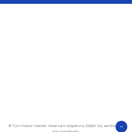
Üyelik
Kurumsal
Alışveriş
BİZE ULAŞIN
0212 649 81 82
0535 962 32 25
avrupaplastik@hotmail.com
İletişim Bilgilerimiz
Google Harita
© Tüm Hakları Saklıdır. Kredi kartı bilgileriniz 256bit SSL sertifikası ile
korunmaktadır.