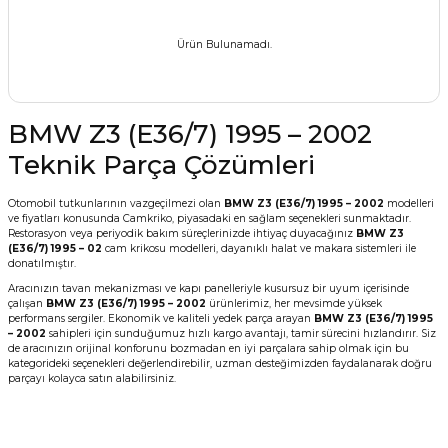
Ürün Bulunamadı.
BMW Z3 (E36/7) 1995 – 2002
Teknik Parça Çözümleri
Otomobil tutkunlarının vazgeçilmezi olan
BMW Z3 (E36/7) 1995 – 2002
modelleri
ve fiyatları konusunda Camkriko, piyasadaki en sağlam seçenekleri sunmaktadır.
Restorasyon veya periyodik bakım süreçlerinizde ihtiyaç duyacağınız
BMW Z3
(E36/7) 1995 – 02
cam krikosu modelleri, dayanıklı halat ve makara sistemleri ile
donatılmıştır.
Aracınızın tavan mekanizması ve kapı panelleriyle kusursuz bir uyum içerisinde
çalışan
BMW Z3 (E36/7) 1995 – 2002
ürünlerimiz, her mevsimde yüksek
performans sergiler. Ekonomik ve kaliteli yedek parça arayan
BMW Z3 (E36/7) 1995
– 2002
sahipleri için sunduğumuz hızlı kargo avantajı, tamir sürecini hızlandırır. Siz
de aracınızın orijinal konforunu bozmadan en iyi parçalara sahip olmak için bu
kategorideki seçenekleri değerlendirebilir, uzman desteğimizden faydalanarak doğru
parçayı kolayca satın alabilirsiniz.