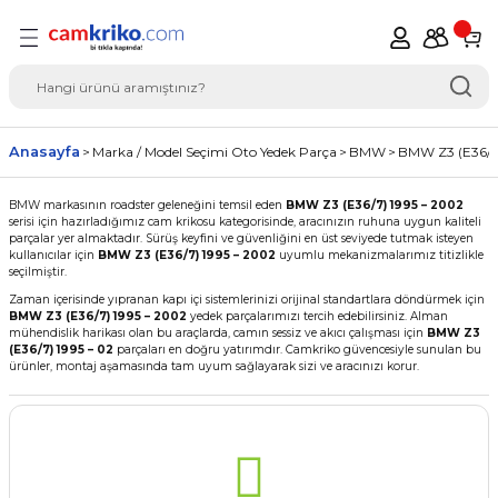
Geri Dön
del Seçimi Oto Yedek
Anasayfa
Marka / Model Seçimi Oto Yedek Parça
BMW
BMW Z3 (E36/7)
BMW markasının roadster geleneğini temsil eden
BMW Z3 (E36/7) 1995 – 2002
serisi için hazırladığımız cam krikosu kategorisinde, aracınızın ruhuna uygun kaliteli
parçalar yer almaktadır. Sürüş keyfini ve güvenliğini en üst seviyede tutmak isteyen
kullanıcılar için
BMW Z3 (E36/7) 1995 – 2002
uyumlu mekanizmalarımız titizlikle
seçilmiştir.
Zaman içerisinde yıpranan kapı içi sistemlerinizi orijinal standartlara döndürmek için
BMW Z3 (E36/7) 1995 – 2002
yedek parçalarımızı tercih edebilirsiniz. Alman
mühendislik harikası olan bu araçlarda, camın sessiz ve akıcı çalışması için
BMW Z3
(E36/7) 1995 – 02
parçaları en doğru yatırımdır. Camkriko güvencesiyle sunulan bu
ürünler, montaj aşamasında tam uyum sağlayarak sizi ve aracınızı korur.