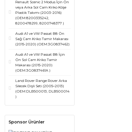
Renault Scenic 2 Modus İçin Ön
veya Arka Sol Cam Kriko Köşe
Plastik Takımı (2003-2016)
(OEM:8200335242,
8200478299, 8200748377 )
Audi A1 ve VW Passat B8 Ön
Sağ Cam Kriko Tamir Makarası
(2015-2020) (OEM:3G0837462)
Audi A1 ve VW Passat B8 İçin
Ön Sol Cam Kriko Tamir
Makarası (2015-2020)
(OEM:3G0837461A )
Land Rover Range Rover Arka
Silecek Dişli Seti (2005–2013)
(OEM:DLB500013, DLB500014
)
Sponsor Ürünler