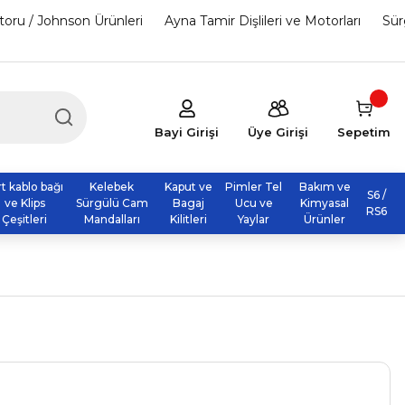
otoru / Johnson Ürünleri
Ayna Tamir Dişlileri ve Motorları
Sür
Bayi Girişi
Üye Girişi
Sepetim
rt kablo bağı
Kelebek
Kaput ve
Pimler Tel
Bakım ve
S6 /
ve Klips
Sürgülü Cam
Bagaj
Ucu ve
Kimyasal
RS6
Çeşitleri
Mandalları
Kilitleri
Yaylar
Ürünler