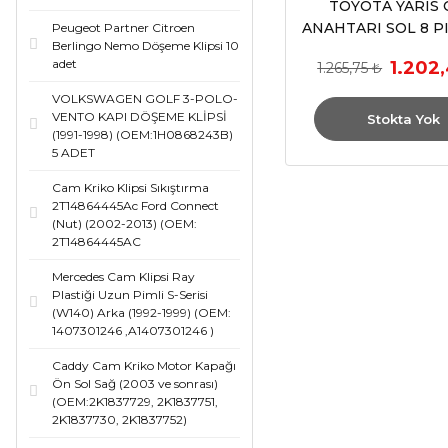
TOYOTA YARIS
ANAHTARI SOL 8 PI
Peugeot Partner Citroen
Berlingo Nemo Döşeme Klipsi 10
2003
adet
1.202
1.265,75 ₺
VOLKSWAGEN GOLF 3-POLO-
VENTO KAPI DÖŞEME KLİPSİ
Stokta Yok
(1991-1998) (OEM:1H0868243B)
5 ADET
Cam Kriko Klipsi Sıkıştırma
2T14864445Ac Ford Connect
(Nut) (2002-2013) (OEM:
2T14864445AC
Mercedes Cam Klipsi Ray
Plastiği Uzun Pimli S-Serisi
(W140) Arka (1992-1999) (OEM:
1407301246 ,A1407301246 )
Caddy Cam Kriko Motor Kapağı
Ön Sol Sağ (2003 ve sonrası)
(OEM:2K1837729, 2K1837751,
2K1837730, 2K1837752)