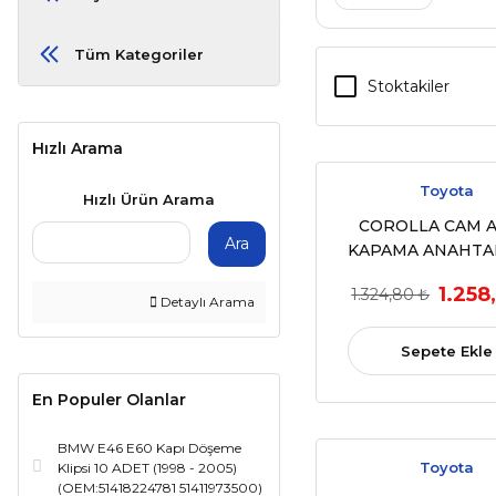
Tüm Kategoriler
Stoktakiler
Hızlı Arama
Toyota
Hızlı Ürün Arama
COROLLA CAM 
Ara
KAPAMA ANAHTAR
RAV4 YARIS SOL 
1.258
1.324,80 ₺
(OEM:84820 - 06
Detaylı Arama
Sepete Ekle
En Populer Olanlar
BMW E46 E60 Kapı Döşeme
Toyota
Klipsi 10 ADET (1998 - 2005)
(OEM:51418224781 51411973500)