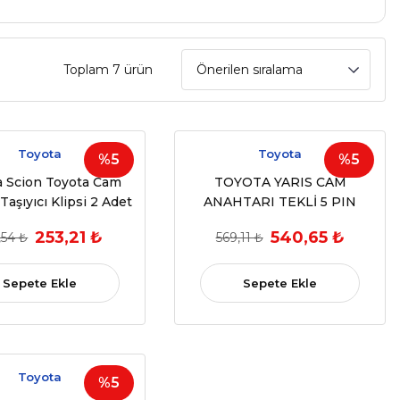
Toplam 7 ürün
Toyota
Toyota
%5
%5
a Scion Toyota Cam
TOYOTA YARIS CAM
Taşıyıcı Klipsi 2 Adet
ANAHTARI TEKLİ 5 PIN
 2 1988-2015 OEM
253,21 ₺
540,65 ₺
,54 ₺
569,11 ₺
699510D030
Sepete Ekle
Sepete Ekle
Toyota
%5