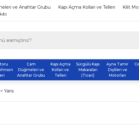
leri ve Anahtar Grubu
Kapı Açma Kolları ve Telleri
Kilit M
kibi
otoru
Cam
Kapı Açma
Sürgülü Kapı
Ayna Tamir
Cı
ohnson
Düğmeleri ve
Kolları ve
Makaraları
Dişlileri ve
eri
Anahtar Grubu
Telleri
(Ticari)
Motorları
Yaris