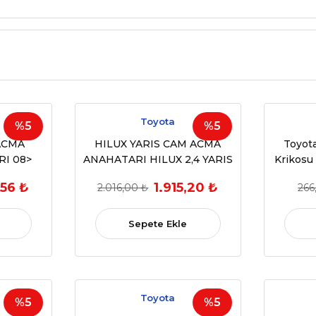
Toyota
%5
%5
ACMA
HILUX YARIS CAM ACMA
Toyot
I 08>
ANAHATARI HILUX 2,4 YARIS
Krikosu 
DORTLU
99 06 DORTLU(OEM 84820-
Tip
,56 ₺
1.915,20 ₺
2.016,00 ₺
266
100)
60090)
Sepete Ekle
Toyota
%5
%5