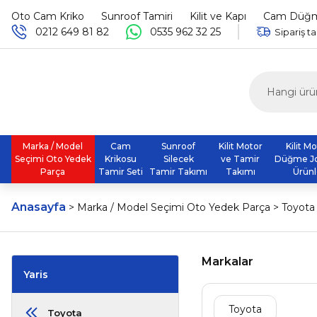
Oto Cam Kriko
Sunroof Tamiri
Kilit ve Kapı
Cam Düğme
0212 649 81 82
0535 962 32 25
Sipariş ta
Marka / Model
Cam
Sunroof
Kilit Motor
Kilit M
Seçimi Oto Yedek
Krikosu
Silecek
ve Tamir
Düğme J
Parça
Tamir Seti
Tamir Takımı
Takımı
Ürünl
Anasayfa
Marka / Model Seçimi Oto Yedek Parça
Toyota
Markalar
Yaris
Toyota
Toyota