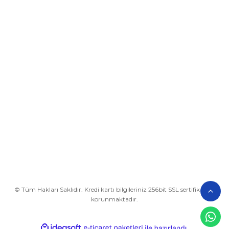
Üyelik
Kurumsal
Alışveriş
BİZE ULAŞIN
0212 649 81 82
0535 962 32 25
avrupaplastik@hotmail.com
İletişim Bilgilerimiz
Google Harita
© Tüm Hakları Saklıdır. Kredi kartı bilgileriniz 256bit SSL sertifikası ile
korunmaktadır.
ideasoft
ile
e-