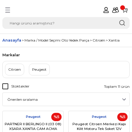
Geri Dön
del Seçimi Oto Yedek
Anasayfa
Marka / Model Seçimi Oto Yedek Parça
Citroën
Xantia
Markalar
Citroen
Peugeot
Stoktakiler
Toplam 11 ürün
Peugeot
%5
Peugeot
%5
PARTNER II BERLINGO II (03 08)
Peugeot Citroen Merkezi Kapı
XSARA XANTIA CAM ACMA
Kilit Motoru Tek Soket 12V