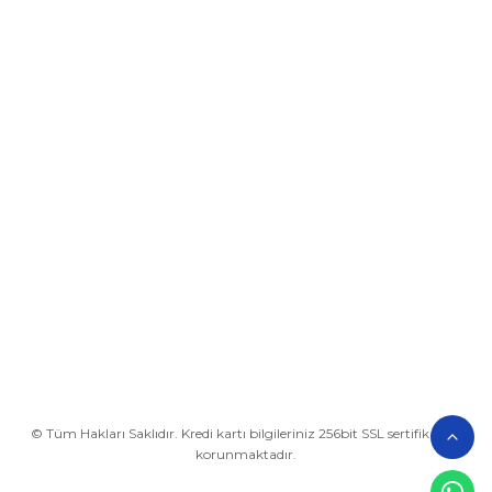
Üyelik
Kurumsal
Alışveriş
BİZE ULAŞIN
0212 649 81 82
0535 962 32 25
avrupaplastik@hotmail.com
İletişim Bilgilerimiz
Google Harita
© Tüm Hakları Saklıdır. Kredi kartı bilgileriniz 256bit SSL sertifikası ile
korunmaktadır.