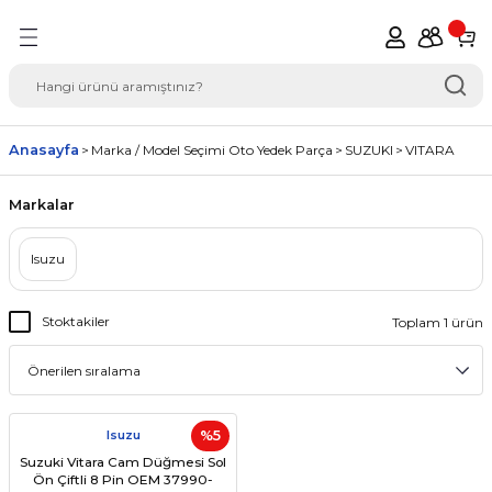
Geri Dön
del Seçimi Oto Yedek
Anasayfa
Marka / Model Seçimi Oto Yedek Parça
SUZUKI
VITARA
Markalar
Isuzu
Stoktakiler
Toplam 1 ürün
Isuzu
%5
Suzuki Vitara Cam Düğmesi Sol
Ön Çiftli 8 Pin OEM 37990-