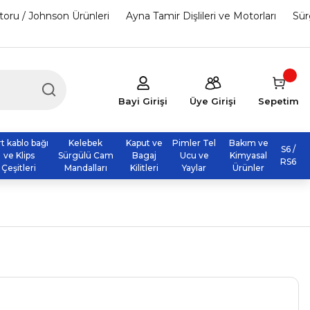
otoru / Johnson Ürünleri
Ayna Tamir Dişlileri ve Motorları
Sür
Bayi Girişi
Üye Girişi
Sepetim
rt kablo bağı
Kelebek
Kaput ve
Pimler Tel
Bakım ve
S6 /
ve Klips
Sürgülü Cam
Bagaj
Ucu ve
Kimyasal
RS6
Çeşitleri
Mandalları
Kilitleri
Yaylar
Ürünler