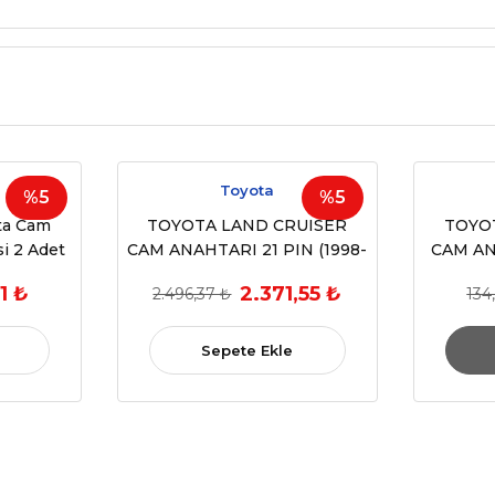
Toyota
%5
%5
ta Cam
TOYOTA LAND CRUISER
TOYO
si 2 Adet
CAM ANAHTARI 21 PIN (1998-
CAM AN
 OEM
2007) (OEM:84820-60090
1 ₺
2.371,55 ₺
2.496,37 ₺
134
0
84820-60080)
Sepete Ekle