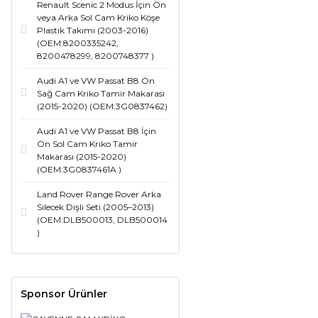
Renault Scenic 2 Modus İçin Ön
veya Arka Sol Cam Kriko Köşe
Plastik Takımı (2003-2016)
(OEM:8200335242,
8200478299, 8200748377 )
Audi A1 ve VW Passat B8 Ön
Sağ Cam Kriko Tamir Makarası
(2015-2020) (OEM:3G0837462)
Audi A1 ve VW Passat B8 İçin
Ön Sol Cam Kriko Tamir
Makarası (2015-2020)
(OEM:3G0837461A )
Land Rover Range Rover Arka
Silecek Dişli Seti (2005–2013)
(OEM:DLB500013, DLB500014
)
Sponsor Ürünler