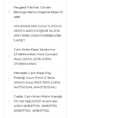
Peugeot Partner Citroen
Berlingo Nemo Döşeme Klipsi 10
adet
VOLKSWAGEN GOLF 3-POLO-
VENTO KAPI DÖŞEME KLİPSİ
(1991-1998) (OEM:1H0868243B)
5 ADET
Cam Kriko Klipsi Sıkıştırma
2T14864445Ac Ford Connect
(Nut) (2002-2013) (OEM:
2T14864445AC
Mercedes Cam Klipsi Ray
Plastiği Uzun Pimli S-Serisi
(W140) Arka (1992-1999) (OEM:
1407301246 ,A1407301246 )
Caddy Cam Kriko Motor Kapağı
Ön Sol Sağ (2003 ve sonrası)
(OEM:2K1837729, 2K1837751,
2K1837730, 2K1837752)