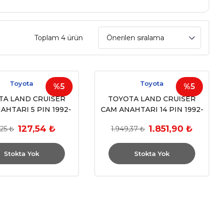
Toplam 4 ürün
Toyota
Toyota
%5
%5
TA LAND CRUISER
TOYOTA LAND CRUISER
AHTARI 5 PIN 1992-
CAM ANAHTARI 14 PIN 1992-
1995
1995
127,54 ₺
1.851,90 ₺
,25 ₺
1.949,37 ₺
Stokta Yok
Stokta Yok