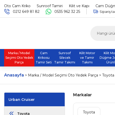
Oto Cam Kriko
Sunroof Tamiri
Kilit ve Kapı
Cam Düğme
0212 649 81 82
0535 962 32 25
Sipariş ta
Marka / Model
Cam
Sunroof
Kilit Motor
Kilit M
Seçimi Oto Yedek
Krikosu
Silecek
ve Tamir
Düğme J
Parça
Tamir Seti
Tamir Takımı
Takımı
Ürünl
Anasayfa
Marka / Model Seçimi Oto Yedek Parça
Toyota
Markalar
Urban Cruiser
Toyota
Toyota