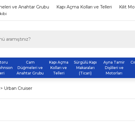
leri ve Anahtar Grubu
Kapı Açma Kolları ve Telleri
Kilit M
kibi
otoru
Cam
Kapı Açma
Sürgülü Kapı
Ayna Tamir
Cı
ohnson
Düğmeleri ve
Kolları ve
Makaraları
Dişlileri ve
eri
Anahtar Grubu
Telleri
(Ticari)
Motorları
Urban Cruiser