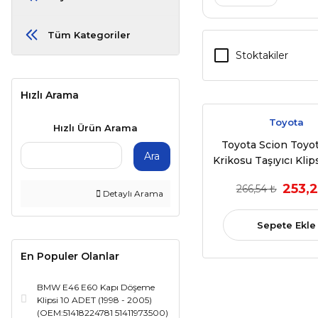
Tüm Kategoriler
Stoktakiler
Hızlı Arama
Toyota
Hızlı Ürün Arama
Toyota Scion Toyo
Ara
Krikosu Taşıyıcı Klip
Tip 2 1988-2015
253,2
266,54 ₺
699510D03
Detaylı Arama
Sepete Ekle
En Populer Olanlar
BMW E46 E60 Kapı Döşeme
Klipsi 10 ADET (1998 - 2005)
(OEM:51418224781 51411973500)