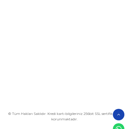
Üyelik
Kurumsal
Alışveriş
BİZE ULAŞIN
0212 649 81 82
0535 962 32 25
avrupaplastik@hotmail.com
İletişim Bilgilerimiz
Google Harita
© Tüm Hakları Saklıdır. Kredi kartı bilgileriniz 256bit SSL sertifikası ile
korunmaktadır.