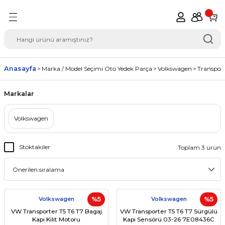
Geri Dön
del Seçimi Oto Yedek
Anasayfa
Marka / Model Seçimi Oto Yedek Parça
Volkswagen
Transpor
Markalar
Volkswagen
Stoktakiler
Toplam 3 ürün
Volkswagen
%5
Volkswagen
%5
VW Transporter T5 T6 T7 Bagaj
VW Transporter T5 T6 T7 Sürgülü
Kapı Kilit Motoru
Kapı Sensörü 03-26 7E08436C