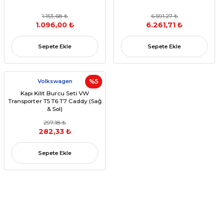
1.153,68 ₺
6.591,27 ₺
1.096,00 ₺
6.261,71 ₺
Sepete Ekle
Sepete Ekle
Volkswagen
%5
Kapı Kilit Burcu Seti VW
Transporter T5 T6 T7 Caddy (Sağ
& Sol)
297,18 ₺
282,33 ₺
Sepete Ekle