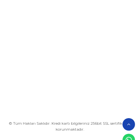
Üyelik
Kurumsal
Alışveriş
BİZE ULAŞIN
0212 649 81 82
0535 962 32 25
avrupaplastik@hotmail.com
İletişim Bilgilerimiz
Google Harita
© Tüm Hakları Saklıdır. Kredi kartı bilgileriniz 256bit SSL sertifikası ile
korunmaktadır.