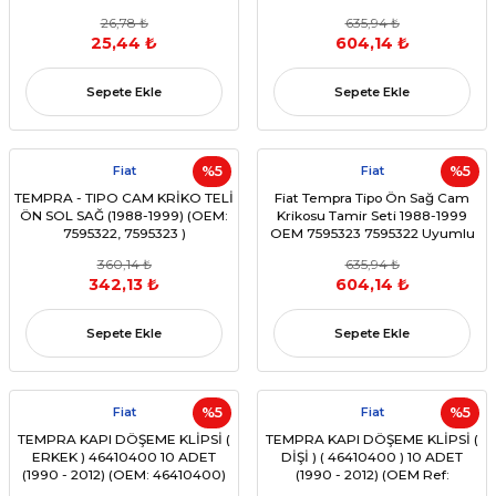
26,78 ₺
635,94 ₺
25,44 ₺
604,14 ₺
Sepete Ekle
Sepete Ekle
Fiat
%5
Fiat
%5
TEMPRA - TIPO CAM KRİKO TELİ
Fiat Tempra Tipo Ön Sağ Cam
ÖN SOL SAĞ (1988-1999) (OEM:
Krikosu Tamir Seti 1988-1999
7595322, 7595323 )
OEM 7595323 7595322 Uyumlu
360,14 ₺
635,94 ₺
342,13 ₺
604,14 ₺
Sepete Ekle
Sepete Ekle
Fiat
%5
Fiat
%5
TEMPRA KAPI DÖŞEME KLİPSİ (
TEMPRA KAPI DÖŞEME KLİPSİ (
ERKEK ) 46410400 10 ADET
DİŞİ ) ( 46410400 ) 10 ADET
(1990 - 2012) (OEM: 46410400)
(1990 - 2012) (OEM Ref:
46410400)