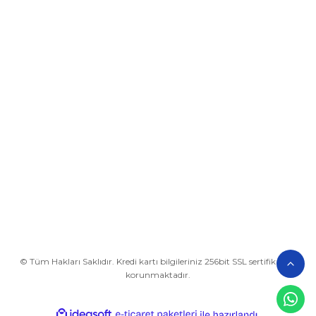
Üyelik
Kurumsal
Alışveriş
BİZE ULAŞIN
0212 649 81 82
0535 962 32 25
avrupaplastik@hotmail.com
İletişim Bilgilerimiz
Google Harita
© Tüm Hakları Saklıdır. Kredi kartı bilgileriniz 256bit SSL sertifikası ile
korunmaktadır.
ideasoft
ile
e-