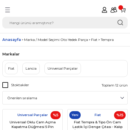
Geri Dön
del Seçimi Oto Yedek
Anasayfa
Marka / Model Seçimi Oto Yedek Parça
Fiat
Tempra
Markalar
Fiat
Lancia
Universal Parçalar
Stoktakiler
Toplam 12 ürün
Universal Parçalar
%5
Yeni
Fiat
%15
Universal Oklu Cam Açma
Fiat Tempra & Tipo Ön Cam
Kapatma Düğmesi 5 Pin
Lastik İçi Denge Çıtası - Kalıp