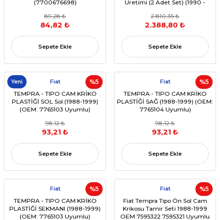
(7700676698)
Üretimi (2 Adet Set) (1990 -
1999) (OEM:7765106, 7765107,
89,28 ₺
2.810,35 ₺
46408943, 46408944 )
84,82 ₺
2.388,80 ₺
Sepete Ekle
Sepete Ekle
Yeni
Fiat
%5
Fiat
%5
TEMPRA - TIPO CAM KRİKO
TEMPRA - TIPO CAM KRİKO
PLASTİĞİ SOL Sol (1988-1999)
PLASTİĞİ SAĞ (1988-1999) (OEM:
(OEM: 7765103 Uyumlu)
7765104 Uyumlu)
98,12 ₺
98,12 ₺
93,21 ₺
93,21 ₺
Sepete Ekle
Sepete Ekle
Fiat
%5
Fiat
%5
TEMPRA - TIPO CAM KRİKO
Fiat Tempra Tipo Ön Sol Cam
PLASTİĞİ SEKMANI (1988-1999)
Krikosu Tamir Seti 1988-1999
(OEM: 7765103 Uyumlu)
OEM 7595322 7595321 Uyumlu