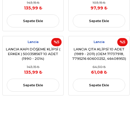
143,15 ₺
103,15 ₺
135,99 ₺
97,99 ₺
Sepete Ekle
Sepete Ekle
Lancia
%5
Lancia
%5
LANCIA KAPI DÖŞEME KLİPSİ (
LANCIA ÇITA KLİPSİ 10 ADET
ERKEK ) 500358567 10 ADET
(1989 - 2011) (OEM:71737918,
(1990 - 2014)
7795216 60600252, 46408953)
143,15 ₺
64,30 ₺
135,99 ₺
61,08 ₺
Sepete Ekle
Sepete Ekle