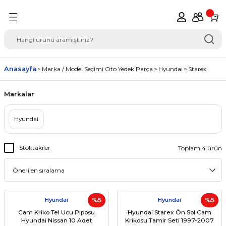
Geri Dön
del Seçimi Oto Yedek
Anasayfa
Marka / Model Seçimi Oto Yedek Parça
Hyundai
Starex
Markalar
Hyundai
Stoktakiler
Toplam 4 ürün
Hyundai
%5
Hyundai
%5
Cam Kriko Tel Ucu Piposu
Hyundai Starex Ön Sol Cam
Hyundai Nissan 10 Adet
Krikosu Tamir Seti 1997-2007