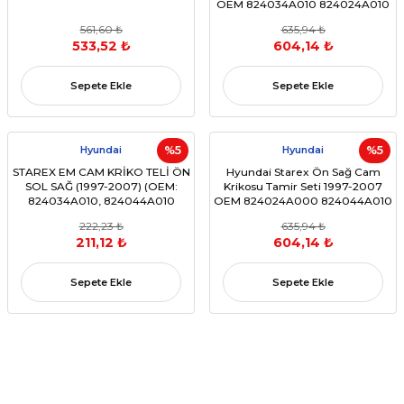
OEM 824034A010 824024A010
Uyumlu
561,60 ₺
635,94 ₺
533,52 ₺
604,14 ₺
Sepete Ekle
Sepete Ekle
Hyundai
%5
Hyundai
%5
STAREX EM CAM KRİKO TELİ ÖN
Hyundai Starex Ön Sağ Cam
SOL SAĞ (1997-2007) (OEM:
Krikosu Tamir Seti 1997-2007
824034A010, 824044A010
OEM 824024A000 824044A010
Uyumlu)
Uyumlu
222,23 ₺
635,94 ₺
211,12 ₺
604,14 ₺
Sepete Ekle
Sepete Ekle