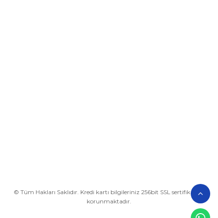
Üyelik
Kurumsal
Alışveriş
BİZE ULAŞIN
0212 649 81 82
0535 962 32 25
avrupaplastik@hotmail.com
İletişim Bilgilerimiz
Google Harita
© Tüm Hakları Saklıdır. Kredi kartı bilgileriniz 256bit SSL sertifikası ile
korunmaktadır.