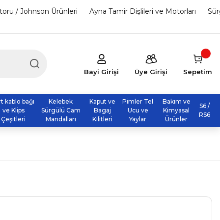
otoru / Johnson Ürünleri
Ayna Tamir Dişlileri ve Motorları
Sür
Bayi Girişi
Üye Girişi
Sepetim
rt kablo bağı
Kelebek
Kaput ve
Pimler Tel
Bakım ve
S6 /
ve Klips
Sürgülü Cam
Bagaj
Ucu ve
Kimyasal
RS6
Çeşitleri
Mandalları
Kilitleri
Yaylar
Ürünler