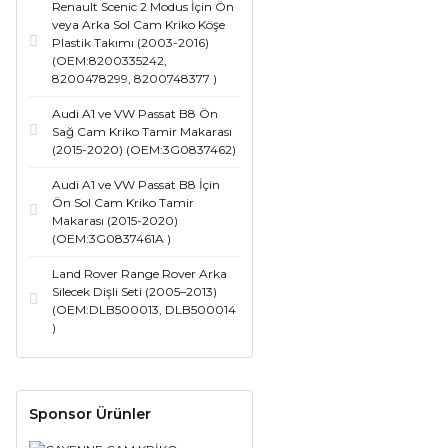
Renault Scenic 2 Modus İçin Ön
veya Arka Sol Cam Kriko Köşe
Plastik Takımı (2003-2016)
(OEM:8200335242,
8200478299, 8200748377 )
Audi A1 ve VW Passat B8 Ön
Sağ Cam Kriko Tamir Makarası
(2015-2020) (OEM:3G0837462)
Audi A1 ve VW Passat B8 İçin
Ön Sol Cam Kriko Tamir
Makarası (2015-2020)
(OEM:3G0837461A )
Land Rover Range Rover Arka
Silecek Dişli Seti (2005–2013)
(OEM:DLB500013, DLB500014
)
Sponsor Ürünler