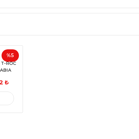
%5
 T-ROC
FABIA
 SCALA
2 ₺
RB
D
 ACMA
 SAG ON
Z ISIK