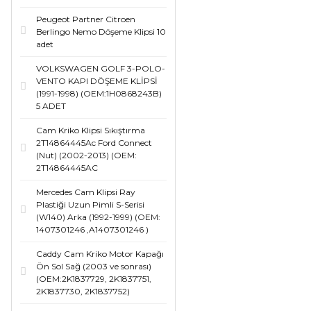
Peugeot Partner Citroen
Berlingo Nemo Döşeme Klipsi 10
adet
VOLKSWAGEN GOLF 3-POLO-
VENTO KAPI DÖŞEME KLİPSİ
(1991-1998) (OEM:1H0868243B)
5 ADET
Cam Kriko Klipsi Sıkıştırma
2T14864445Ac Ford Connect
(Nut) (2002-2013) (OEM:
2T14864445AC
Mercedes Cam Klipsi Ray
Plastiği Uzun Pimli S-Serisi
(W140) Arka (1992-1999) (OEM:
1407301246 ,A1407301246 )
Caddy Cam Kriko Motor Kapağı
Ön Sol Sağ (2003 ve sonrası)
(OEM:2K1837729, 2K1837751,
2K1837730, 2K1837752)