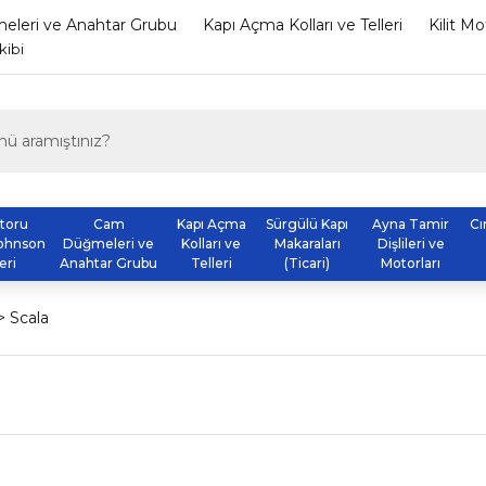
leri ve Anahtar Grubu
Kapı Açma Kolları ve Telleri
Kilit M
kibi
otoru
Cam
Kapı Açma
Sürgülü Kapı
Ayna Tamir
Cı
ohnson
Düğmeleri ve
Kolları ve
Makaraları
Dişlileri ve
eri
Anahtar Grubu
Telleri
(Ticari)
Motorları
Scala