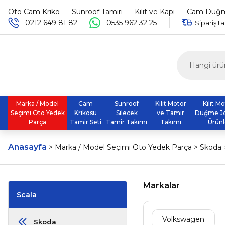
Oto Cam Kriko
Sunroof Tamiri
Kilit ve Kapı
Cam Düğme
0212 649 81 82
0535 962 32 25
Sipariş ta
Marka / Model
Cam
Sunroof
Kilit Motor
Kilit M
Seçimi Oto Yedek
Krikosu
Silecek
ve Tamir
Düğme J
Parça
Tamir Seti
Tamir Takımı
Takımı
Ürünl
Anasayfa
Marka / Model Seçimi Oto Yedek Parça
Skoda
Markalar
Scala
Volkswagen
Skoda