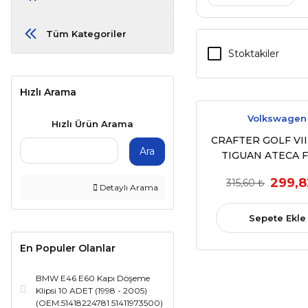
Tüm Kategoriler
Stoktakiler
Hızlı Arama
Volkswagen
Hızlı Ürün Arama
CRAFTER GOLF VII
Ara
TIGUAN ATECA 
KODIAQ OCTAVIA
299,8
315,60 ₺
KAMIQ SUPE
Detaylı Arama
(5G0959855
5G0959855K)CAM
Sepete Ekle
KAPAMA ANAHTARI
VE ARKALAR BEYA
En Populer Olanlar
TEKLI
BMW E46 E60 Kapı Döşeme
Klipsi 10 ADET (1998 - 2005)
(OEM:51418224781 51411973500)