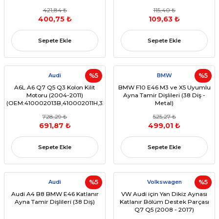
421,84 ₺
115,40 ₺
400,75 ₺
109,63 ₺
Sepete Ekle
Sepete Ekle
Audi
%5
BMW
%5
A6L A6 Q7 Q5 Q3 Kolon Kilit
BMW F10 E46 M3 ve X5 Uyumlu
Motoru (2004-2011)
Ayna Tamir Dişlileri (38 Diş -
(OEM:410002013B,410002011H,32062,J518)
Metal)
728,29 ₺
525,27 ₺
691,87 ₺
499,01 ₺
Sepete Ekle
Sepete Ekle
Audi
%5
Volkswagen
%5
Audi A4 B8 BMW E46 Katlanır
VW Audi için Yan Dikiz Aynası
Ayna Tamir Dişlileri (38 Diş)
Katlanır Bölüm Destek Parçası
Q7 Q5 (2008 - 2017)
(OEM:4L0857527 / 4L0857528)