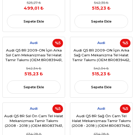
525,27 ₺
542,35 ₺
499,01 ₺
515,23 ₺
Sepete Ekle
Sepete Ekle
Audi
%5
Audi
%5
Audi Q5 8R 2009-ON İçin Arka
Audi Q5 8R 2009-ON İçin Arka
Sol Cam Mekanizması Tel Halat
Sağ Cam Mekanizma Tel Halat
Tamir Takımı (OEM:8R0839461,
Tamir Takımı (OEM:8R0839462,
8R0839461B, 8R0839461E,
8R0839462B, 8R0839462E,
542,34 ₺
542,34 ₺
8R0839461D)
8R0839462D)
515,23 ₺
515,23 ₺
Sepete Ekle
Sepete Ekle
Audi
%5
Audi
%5
Audi Q5 8R Sol Ön Cam Tel Halat
Audi Q5 8R Sağ Ön Cam Tel
Mekanizması Tamir Takımı
Halat Mekanizması Tamir Takımı
(2008 - 2018 ) (OEM:8R0837461,
(2008 - 2018 ) (OEM:8R0837462,
8R0837461B, 8R0837461F,
8R0837462B, 8R0837462F,
634,28 ₺
634,28 ₺