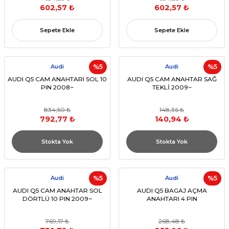
8R0837461H
8R0837462J)
602,57 ₺
602,57 ₺
Sepete Ekle
Sepete Ekle
Audi
%5
Audi
%5
AUDI Q5 CAM ANAHTARI SOL 10
AUDI Q5 CAM ANAHTAR SAĞ
PIN 2008~
TEKLİ 2009~
834,50 ₺
148,36 ₺
792,77 ₺
140,94 ₺
Stokta Yok
Stokta Yok
Audi
%5
Audi
%5
AUDI Q5 CAM ANAHTAR SOL
AUDI Q5 BAGAJ AÇMA
DÖRTLÜ 10 PIN 2009~
ANAHTARI 4 PIN
769,17 ₺
268,48 ₺