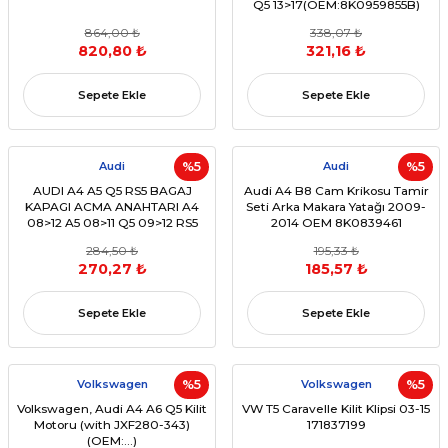
Q5 13>17(OEM:8K0959855B)
864,00 ₺
338,07 ₺
820,80 ₺
321,16 ₺
Sepete Ekle
Sepete Ekle
Audi
%5
Audi
%5
AUDI A4 A5 Q5 RS5 BAGAJ
Audi A4 B8 Cam Krikosu Tamir
KAPAGI ACMA ANAHTARI A4
Seti Arka Makara Yatağı 2009-
08>12 A5 08>11 Q5 09>12 RS5
2014 OEM 8K0839461
10>16(OEM 8K0959831A)
284,50 ₺
195,33 ₺
270,27 ₺
185,57 ₺
Sepete Ekle
Sepete Ekle
Volkswagen
%5
Volkswagen
%5
Volkswagen, Audi A4 A6 Q5 Kilit
VW T5 Caravelle Kilit Klipsi 03-15
Motoru (with JXF280-343)
171837199
(OEM:...)