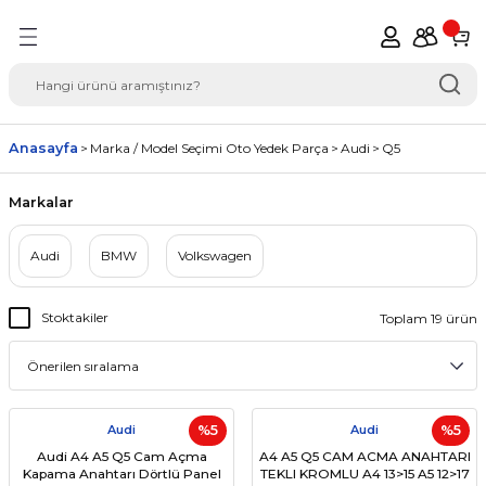
Geri Dön
del Seçimi Oto Yedek
Anasayfa
Marka / Model Seçimi Oto Yedek Parça
Audi
Q5
Markalar
Audi
BMW
Volkswagen
Stoktakiler
Toplam 19 ürün
Audi
%5
Audi
%5
Audi A4 A5 Q5 Cam Açma
A4 A5 Q5 CAM ACMA ANAHTARI
Kapama Anahtarı Dörtlü Panel
TEKLI KROMLU A4 13>15 A5 12>17