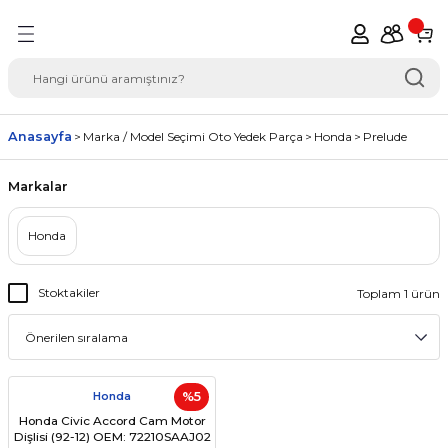
Geri Dön
del Seçimi Oto Yedek
Anasayfa
Marka / Model Seçimi Oto Yedek Parça
Honda
Prelude
Markalar
Honda
Stoktakiler
Toplam 1 ürün
Honda
%5
Honda Civic Accord Cam Motor
Dişlisi (92-12) OEM: 72210SAAJ02